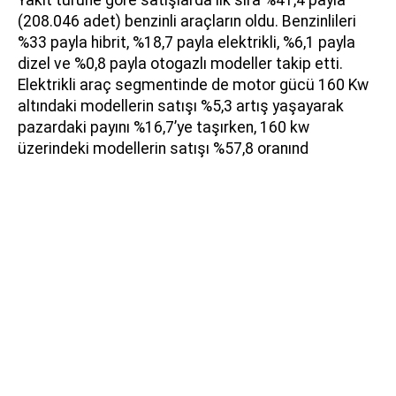
Yakıt türüne göre satışlarda ilk sıra %41,4 payla
(208.046 adet) benzinli araçların oldu. Benzinlileri
%33 payla hibrit, %18,7 payla elektrikli, %6,1 payla
dizel ve %0,8 payla otogazlı modeller takip etti.
Elektrikli araç segmentinde de motor gücü 160 Kw
altındaki modellerin satışı %5,3 artış yaşayarak
pazardaki payını %16,7’ye taşırken, 160 kw
üzerindeki modellerin satışı %57,8 oranınd