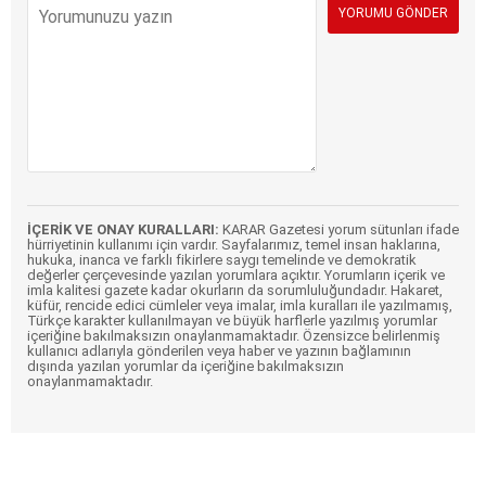
İÇERİK VE ONAY KURALLARI:
KARAR Gazetesi yorum sütunları ifade
hürriyetinin kullanımı için vardır. Sayfalarımız, temel insan haklarına,
hukuka, inanca ve farklı fikirlere saygı temelinde ve demokratik
değerler çerçevesinde yazılan yorumlara açıktır. Yorumların içerik ve
imla kalitesi gazete kadar okurların da sorumluluğundadır. Hakaret,
küfür, rencide edici cümleler veya imalar, imla kuralları ile yazılmamış,
Türkçe karakter kullanılmayan ve büyük harflerle yazılmış yorumlar
içeriğine bakılmaksızın onaylanmamaktadır. Özensizce belirlenmiş
kullanıcı adlarıyla gönderilen veya haber ve yazının bağlamının
dışında yazılan yorumlar da içeriğine bakılmaksızın
onaylanmamaktadır.