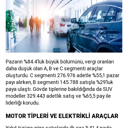
Pazarın %84.4’lük büyük bölümünü, vergi oranları
daha düşük olan A, B ve C segmenti araçlar
oluşturdu. C segmenti 276.976 adetle %55,1 pazar
payı alırken, B segmenti 145.788 satışla %29’luk
paya ulaştı. Gövde tiplerine bakıldığında da SUV
modeller 329.443 adetlik satış ve %65,5 pay ile
liderliği korudu.
MOTOR TİPLERİ VE ELEKTRİKLİ ARAÇLAR