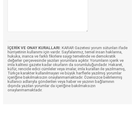
İÇERİK VE ONAY KURALLARI:
KARAR Gazetesi yorum sütunları ifade
hürriyetinin kullanımı için vardır. Sayfalarımız, temel insan haklarına,
hukuka, inanca ve farklı fikirlere saygı temelinde ve demokratik
değerler çerçevesinde yazılan yorumlara açıktır. Yorumların içerik ve
imla kalitesi gazete kadar okurların da sorumluluğundadır. Hakaret,
küfür, rencide edici cümleler veya imalar, imla kuralları ile yazılmamış,
Türkçe karakter kullanılmayan ve büyük harflerle yazılmış yorumlar
içeriğine bakılmaksızın onaylanmamaktadır. Özensizce belirlenmiş
kullanıcı adlarıyla gönderilen veya haber ve yazının bağlamının
dışında yazılan yorumlar da içeriğine bakılmaksızın
onaylanmamaktadır.