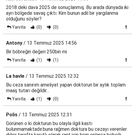
2018 deki dava 2025 de sonuçlanmış. Bu arada dünyada iki
ayrı bölgede savaş çıktı. Kim bunun adil bir yargilanma
olduğunu söyler?
Yanıtla
(0)
(0)
Antony
/ 13 Temmuz 2025 14:56
Bir böbreğin değeri 250bin mi
Yanıtla
(1)
(1)
La havle
/ 13 Temmuz 2025 12:32
Bu ceza sanırım ameliyat yapan doktorun bir aylık toplam
maaş tutarı değildir...
Yanıtla
(1)
(0)
Polis
/ 13 Temmuz 2025 12:31
Görünen o ki dokturun bu olayla ilgili kastı
bulunmamaktadır.buna rağmen doktura bu cezayı verenler
diğer tarafta kasıtlı olarak rant için hem onlarca bebeği