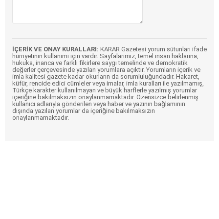
İÇERİK VE ONAY KURALLARI:
KARAR Gazetesi yorum sütunları ifade
hürriyetinin kullanımı için vardır. Sayfalarımız, temel insan haklarına,
hukuka, inanca ve farklı fikirlere saygı temelinde ve demokratik
değerler çerçevesinde yazılan yorumlara açıktır. Yorumların içerik ve
imla kalitesi gazete kadar okurların da sorumluluğundadır. Hakaret,
küfür, rencide edici cümleler veya imalar, imla kuralları ile yazılmamış,
Türkçe karakter kullanılmayan ve büyük harflerle yazılmış yorumlar
içeriğine bakılmaksızın onaylanmamaktadır. Özensizce belirlenmiş
kullanıcı adlarıyla gönderilen veya haber ve yazının bağlamının
dışında yazılan yorumlar da içeriğine bakılmaksızın
onaylanmamaktadır.