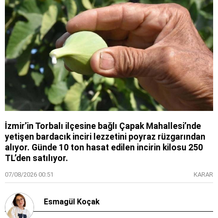
İzmir’in Torbalı ilçesine bağlı Çapak Mahallesi’nde
yetişen bardacık inciri lezzetini poyraz rüzgarından
alıyor. Günde 10 ton hasat edilen incirin kilosu 250
TL’den satılıyor.
07/08/2026 00:51
KARAR
Esmagül Koçak