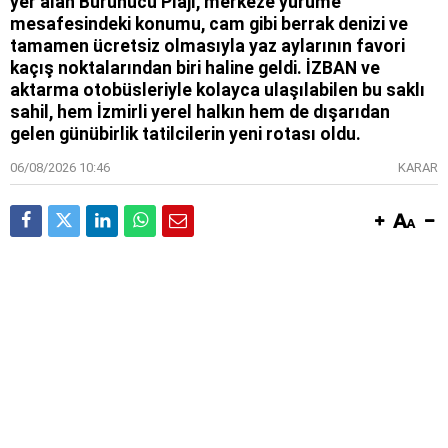
yer alan Burunucu Plajı, merkeze yürüme
mesafesindeki konumu, cam gibi berrak denizi ve
tamamen ücretsiz olmasıyla yaz aylarının favori
kaçış noktalarından biri haline geldi. İZBAN ve
aktarma otobüsleriyle kolayca ulaşılabilen bu saklı
sahil, hem İzmirli yerel halkın hem de dışarıdan
gelen günübirlik tatilcilerin yeni rotası oldu.
06/08/2026 10:46
KARAR