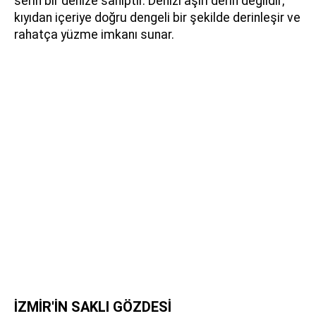
serin bir denize sahiptir. Denizi aşırı derin değildir;
kıyıdan içeriye doğru dengeli bir şekilde derinleşir ve
rahatça yüzme imkanı sunar.
İZMİR'İN SAKLI GÖZDESİ