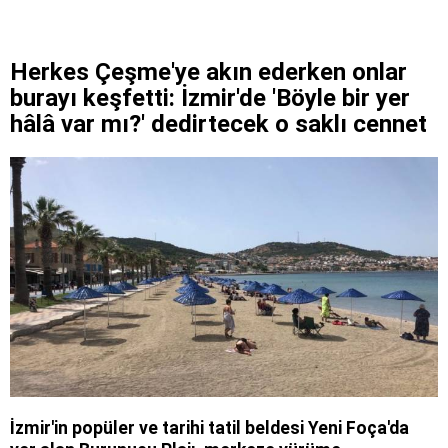
Herkes Çeşme'ye akın ederken onlar
burayı keşfetti: İzmir'de 'Böyle bir yer
hâlâ var mı?' dedirtecek o saklı cennet
İzmir'in popüler ve tarihi tatil beldesi Yeni Foça'da