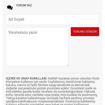
YORUM YAZ
İÇERİK VE ONAY KURALLARI:
KARAR Gazetesi yorum sütunları ifade
hürriyetinin kullanımı için vardır. Sayfalarımız, temel insan haklarına,
hukuka, inanca ve farklı fikirlere saygı temelinde ve demokratik
değerler çerçevesinde yazılan yorumlara açıktır. Yorumların içerik ve
imla kalitesi gazete kadar okurların da sorumluluğundadır. Hakaret,
küfür, rencide edici cümleler veya imalar, imla kuralları ile yazılmamış,
Türkçe karakter kullanılmayan ve büyük harflerle yazılmış yorumlar
içeriğine bakılmaksızın onaylanmamaktadır. Özensizce belirlenmiş
kullanıcı adlarıyla gönderilen veya haber ve yazının bağlamının