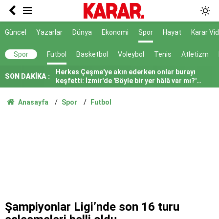
Tayfun Kahraman’dan kızı Vera’ya doğum günü
mesajı
Poyraz lezzetine lezzet katıyor!
Güncel
Yazarlar
Dünya
Ekonomi
Spor
Hayat
Karar Vi
Herkes Çeşme'ye akın ederken onlar burayı
Spor
Futbol
Basketbol
Voleybol
Tenis
Atletizm
keşfetti: İzmir'de 'Böyle bir yer hâlâ var mı?'
dedirtecek o saklı cennet
SON DAKİKA :
DALGICLAR BILE ISIN ICINDEYMIS
AK Parti ile fark 4 puanı aştı
Anasayfa
Spor
Futbol
Tahliye edilen Çaykara’dan ilk açıklama: İçimiz
buruk
Cezayir demiryolu tekeri ihtiyacını 5 yıl boyunca
KARDEMİR karşılayacak
Ferman padişahınsa meydanlar bizimdir
Farklılıklarımız bizi yekvücut kılacak
Şampiyonlar Ligi’nde son 16 turu