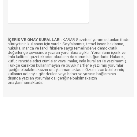
İÇERİK VE ONAY KURALLARI:
KARAR Gazetesi yorum sütunları ifade
hürriyetinin kullanımı için vardır. Sayfalarımız, temel insan haklarına,
hukuka, inanca ve farklı fikirlere saygı temelinde ve demokratik
değerler çerçevesinde yazılan yorumlara açıktır. Yorumların içerik ve
imla kalitesi gazete kadar okurların da sorumluluğundadır. Hakaret,
küfür, rencide edici cümleler veya imalar, imla kuralları ile yazılmamış,
Türkçe karakter kullanılmayan ve büyük harflerle yazılmış yorumlar
içeriğine bakılmaksızın onaylanmamaktadır. Özensizce belirlenmiş
kullanıcı adlarıyla gönderilen veya haber ve yazının bağlamının
dışında yazılan yorumlar da içeriğine bakılmaksızın
onaylanmamaktadır.