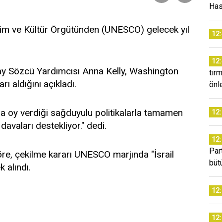
Has
Bilim ve Kültür Örgütünden (UNESCO) gelecek yıl
12
12
y Sözcü Yardımcısı Anna Kelly, Washington
tır
 aldığını açıkladı.
önl
da oy verdiği sağduyulu politikalarla tamamen
12
davaları destekliyor." dedi.
12
Par
re, çekilme kararı UNESCO marjında "İsrail
büt
 alındı.
12
12