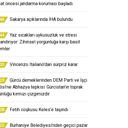
at öncesi jandarma koruması başladı
Sakarya açıklarında İHA bulundu
:46
Yaz sıcakları uykusuzluk ve stresi
:44
mandırıyor: Zihinsel yorgunluğa karşı basit
emler
Vincenzo Italiano'dan sürpriz karar
:35
Gürcü derneklerinden DEM Parti ve İşçi
:29
tisi’ne Abhazya tepkisi: Gürcistan’ın toprak
ünlüğü kırmızı çizgimizdir
Fetih coşkusu Keles’e taşındı
:28
Burhaniye Belediyesi'nden geçici pazar
:25