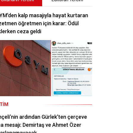
M'den kalp masajıyla hayat kurtaran
etmen öğretmen için karar: Ödül
lerken ceza geldi
ITIM
çeli’nin ardından Gürlek’ten çerçeve
a mesajı: Demirtaş ve Ahmet Özer
rarlanamayacak