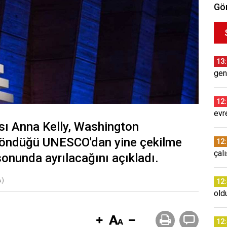
Gör
13
gen
12
evr
ı Anna Kelly, Washington
i döndüğü UNESCO'dan yine çekilme
12
çal
 sonunda ayrılacağını açıkladı.
A)
12
old
12