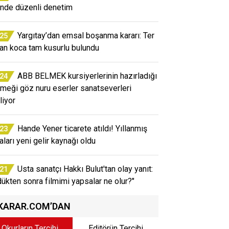
inde düzenli denetim
Yargıtay’dan emsal boşanma kararı: Ter
:25
an koca tam kusurlu bulundu
ABB BELMEK kursiyerlerinin hazırladığı
:24
emeği göz nuru eserler sanatseverleri
liyor
Hande Yener ticarete atıldı! Yıllanmış
:23
aları yeni gelir kaynağı oldu
Usta sanatçı Hakkı Bulut'tan olay yanıt:
:21
dükten sonra filmimi yapsalar ne olur?"
KARAR.COM’DAN
Okurların Tercihi
Editörün Tercihi