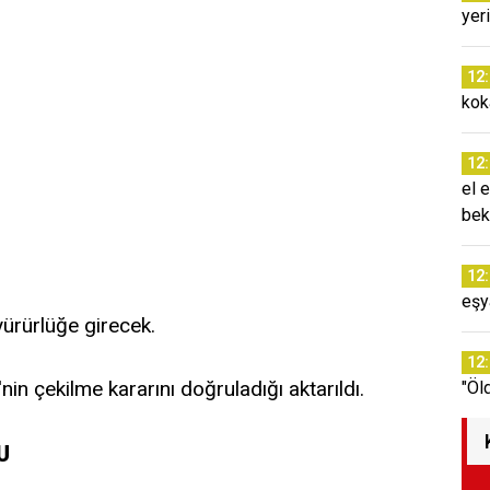
yer
12
kok
12
el 
bek
12
eşy
ürürlüğe girecek.
12
in çekilme kararını doğruladığı aktarıldı.
"Öl
U