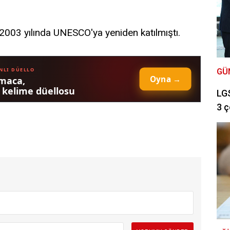
003 yılında UNESCO'ya yeniden katılmıştı.
GÜ
LGS
3 ç