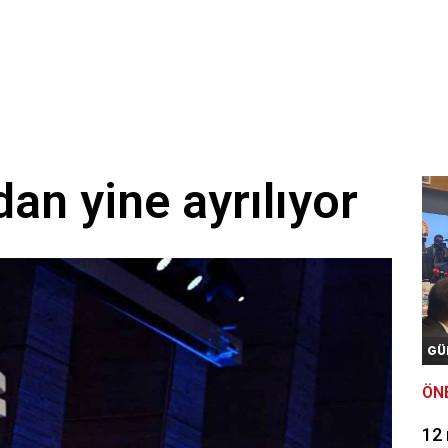
n yine ayrılıyor
GÜ
ÖN
12