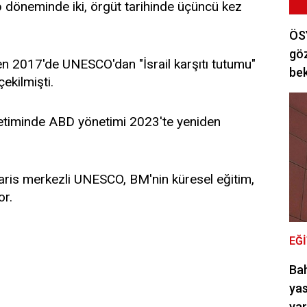
döneminde iki, örgüt tarihinde üçüncü kez
ÖSY
göz
n 2017'de UNESCO'dan "İsrail karşıtı tutumu"
bek
çekilmişti.
etiminde ABD yönetimi 2023'te yeniden
Paris merkezli UNESCO, BM'nin küresel eğitim,
or.
EĞ
Bah
yas
ya