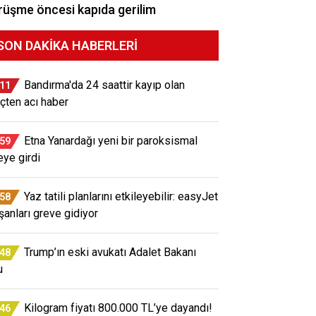
üşme öncesi kapıda gerilim
SON DAKIKA HABERLERI
Bandırma'da 24 saattir kayıp olan
:11
çten acı haber
Etna Yanardağı yeni bir paroksismal
:59
eye girdi
Yaz tatili planlarını etkileyebilir: easyJet
:58
ışanları greve gidiyor
Trump’ın eski avukatı Adalet Bakanı
:48
u
Kilogram fiyatı 800.000 TL’ye dayandı!
:46