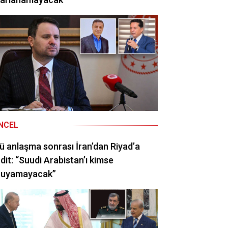
NCEL
ü anlaşma sonrası İran’dan Riyad’a
dit: “Suudi Arabistan’ı kimse
ruyamayacak”