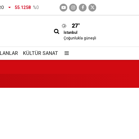
RO
55.1258
%0
27°
İstanbul
Çoğunlukla güneşli
İLANLAR
KÜLTÜR SANAT