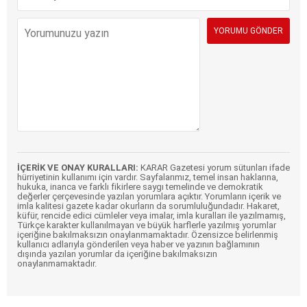
İÇERİK VE ONAY KURALLARI:
KARAR Gazetesi yorum sütunları ifade
hürriyetinin kullanımı için vardır. Sayfalarımız, temel insan haklarına,
hukuka, inanca ve farklı fikirlere saygı temelinde ve demokratik
değerler çerçevesinde yazılan yorumlara açıktır. Yorumların içerik ve
imla kalitesi gazete kadar okurların da sorumluluğundadır. Hakaret,
küfür, rencide edici cümleler veya imalar, imla kuralları ile yazılmamış,
Türkçe karakter kullanılmayan ve büyük harflerle yazılmış yorumlar
içeriğine bakılmaksızın onaylanmamaktadır. Özensizce belirlenmiş
kullanıcı adlarıyla gönderilen veya haber ve yazının bağlamının
dışında yazılan yorumlar da içeriğine bakılmaksızın
onaylanmamaktadır.