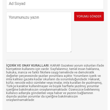
İÇERİK VE ONAY KURALLARI:
KARAR Gazetesi yorum sütunları ifade
hürriyetinin kullanımı için vardır. Sayfalarımız, temel insan haklarına,
hukuka, inanca ve farklı fikirlere saygı temelinde ve demokratik
değerler çerçevesinde yazılan yorumlara açıktır. Yorumların içerik ve
imla kalitesi gazete kadar okurların da sorumluluğundadır. Hakaret,
küfür, rencide edici cümleler veya imalar, imla kuralları ile yazılmamış,
Türkçe karakter kullanılmayan ve büyük harflerle yazılmış yorumlar
içeriğine bakılmaksızın onaylanmamaktadır. Özensizce belirlenmiş
kullanıcı adlarıyla gönderilen veya haber ve yazının bağlamının
dışında yazılan yorumlar da içeriğine bakılmaksızın
onaylanmamaktadır.