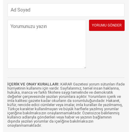
İÇERİK VE ONAY KURALLARI:
KARAR Gazetesi yorum sütunları ifade
hürriyetinin kullanımı için vardır. Sayfalarımız, temel insan haklarına,
hukuka, inanca ve farklı fikirlere saygı temelinde ve demokratik
değerler çerçevesinde yazılan yorumlara açıktır. Yorumların içerik ve
imla kalitesi gazete kadar okurların da sorumluluğundadır. Hakaret,
küfür, rencide edici cümleler veya imalar, imla kuralları ile yazılmamış,
Türkçe karakter kullanılmayan ve büyük harflerle yazılmış yorumlar
içeriğine bakılmaksızın onaylanmamaktadır. Özensizce belirlenmiş
kullanıcı adlarıyla gönderilen veya haber ve yazının bağlamının
dışında yazılan yorumlar da içeriğine bakılmaksızın
onaylanmamaktadır.