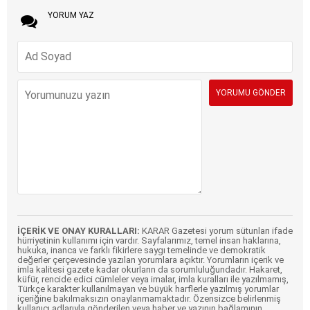
YORUM YAZ
İÇERİK VE ONAY KURALLARI:
KARAR Gazetesi yorum sütunları ifade
hürriyetinin kullanımı için vardır. Sayfalarımız, temel insan haklarına,
hukuka, inanca ve farklı fikirlere saygı temelinde ve demokratik
değerler çerçevesinde yazılan yorumlara açıktır. Yorumların içerik ve
imla kalitesi gazete kadar okurların da sorumluluğundadır. Hakaret,
küfür, rencide edici cümleler veya imalar, imla kuralları ile yazılmamış,
Türkçe karakter kullanılmayan ve büyük harflerle yazılmış yorumlar
içeriğine bakılmaksızın onaylanmamaktadır. Özensizce belirlenmiş
kullanıcı adlarıyla gönderilen veya haber ve yazının bağlamının