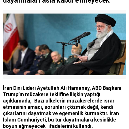
dayatmaları asla kabul etmeyecek'
İran Dini Lideri Ayetullah Ali Hamaney, ABD Başkanı
Trump’ın müzakere teklifine ilişkin yaptığı
açıklamada, "Bazı ülkelerin müzakerelerde ısrar
etmesinin amacı, sorunları çözmek değil, kendi
çıkarlarını dayatmak ve egemenlik kurmaktır. İran
İslam Cumhuriyeti, bu tür dayatmalara kesinlikle
boyun eğmeyecek" ifadelerini kullandı.