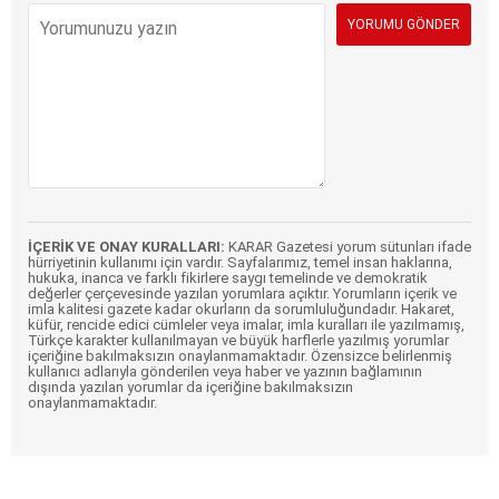
İÇERİK VE ONAY KURALLARI:
KARAR Gazetesi yorum sütunları ifade
hürriyetinin kullanımı için vardır. Sayfalarımız, temel insan haklarına,
hukuka, inanca ve farklı fikirlere saygı temelinde ve demokratik
değerler çerçevesinde yazılan yorumlara açıktır. Yorumların içerik ve
imla kalitesi gazete kadar okurların da sorumluluğundadır. Hakaret,
küfür, rencide edici cümleler veya imalar, imla kuralları ile yazılmamış,
Türkçe karakter kullanılmayan ve büyük harflerle yazılmış yorumlar
içeriğine bakılmaksızın onaylanmamaktadır. Özensizce belirlenmiş
kullanıcı adlarıyla gönderilen veya haber ve yazının bağlamının
dışında yazılan yorumlar da içeriğine bakılmaksızın
onaylanmamaktadır.