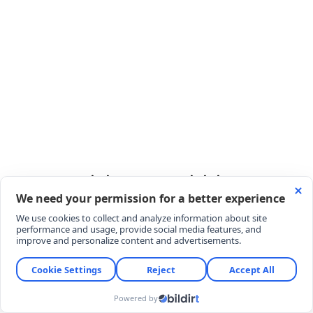
KAYIT TAKVİMİ SONUÇ TARİHİNİ ELE
VERİYOR
Kamuoyunda ve ham haber metinlerinde YKS
sonuçlarının "Ağustos ayının son haftası"
açıklanacağı yönünde genel bir kanı olsa da,
akademik takvim matematiği bize farklı bir tablo
sunuyor. Üniversite elektronik kayıt işlemleri 24