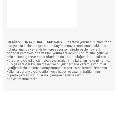
İÇERİK VE ONAY KURALLARI:
KARAR Gazetesi yorum sütunları ifade
hürriyetinin kullanımı için vardır. Sayfalarımız, temel insan haklarına,
hukuka, inanca ve farklı fikirlere saygı temelinde ve demokratik
değerler çerçevesinde yazılan yorumlara açıktır. Yorumların içerik ve
imla kalitesi gazete kadar okurların da sorumluluğundadır. Hakaret,
küfür, rencide edici cümleler veya imalar, imla kuralları ile yazılmamış,
Türkçe karakter kullanılmayan ve büyük harflerle yazılmış yorumlar
içeriğine bakılmaksızın onaylanmamaktadır. Özensizce belirlenmiş
kullanıcı adlarıyla gönderilen veya haber ve yazının bağlamının
dışında yazılan yorumlar da içeriğine bakılmaksızın
onaylanmamaktadır.