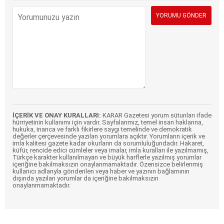
İÇERİK VE ONAY KURALLARI:
KARAR Gazetesi yorum sütunları ifade
hürriyetinin kullanımı için vardır. Sayfalarımız, temel insan haklarına,
hukuka, inanca ve farklı fikirlere saygı temelinde ve demokratik
değerler çerçevesinde yazılan yorumlara açıktır. Yorumların içerik ve
imla kalitesi gazete kadar okurların da sorumluluğundadır. Hakaret,
küfür, rencide edici cümleler veya imalar, imla kuralları ile yazılmamış,
Türkçe karakter kullanılmayan ve büyük harflerle yazılmış yorumlar
içeriğine bakılmaksızın onaylanmamaktadır. Özensizce belirlenmiş
kullanıcı adlarıyla gönderilen veya haber ve yazının bağlamının
dışında yazılan yorumlar da içeriğine bakılmaksızın
onaylanmamaktadır.