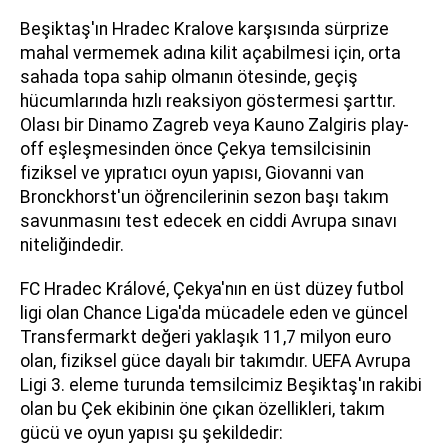
Beşiktaş'ın Hradec Kralove karşısında sürprize
mahal vermemek adına kilit açabilmesi için, orta
sahada topa sahip olmanın ötesinde, geçiş
hücumlarında hızlı reaksiyon göstermesi şarttır.
Olası bir Dinamo Zagreb veya Kauno Zalgiris play-
off eşleşmesinden önce Çekya temsilcisinin
fiziksel ve yıpratıcı oyun yapısı, Giovanni van
Bronckhorst'un öğrencilerinin sezon başı takım
savunmasını test edecek en ciddi Avrupa sınavı
niteliğindedir.
FC Hradec Králové, Çekya'nın en üst düzey futbol
ligi olan Chance Liga'da mücadele eden ve güncel
Transfermarkt değeri yaklaşık 11,7 milyon euro
olan, fiziksel güce dayalı bir takımdır. UEFA Avrupa
Ligi 3. eleme turunda temsilcimiz Beşiktaş'ın rakibi
olan bu Çek ekibinin öne çıkan özellikleri, takım
gücü ve oyun yapısı şu şekildedir: