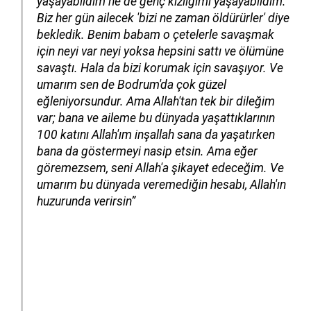
yaşayabildim ne de genç kızlığımı yaşayabildim.
Biz her gün ailecek 'bizi ne zaman öldürürler' diye
bekledik. Benim babam o çetelerle savaşmak
için neyi var neyi yoksa hepsini sattı ve ölümüne
savaştı. Hala da bizi korumak için savaşıyor. Ve
umarım sen de Bodrum'da çok güzel
eğleniyorsundur. Ama Allah'tan tek bir dileğim
var; bana ve aileme bu dünyada yaşattıklarının
100 katını Allah'ım inşallah sana da yaşatırken
bana da göstermeyi nasip etsin. Ama eğer
göremezsem, seni Allah'a şikayet edeceğim. Ve
umarım bu dünyada veremediğin hesabı, Allah'ın
huzurunda verirsin”