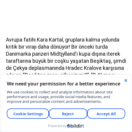
Avrupa fatihi Kara Kartal, gruplara kalma yolunda
kritik bir virajı daha dönüyor! Bir önceki turda
Danimarka panzeri Midtjylland'ı kupa dışına iterek
taraftarına büyük bir coşku yaşatan Beşiktaş, şimdi
de Çekya deplasmanında Hradec Kralove karşısına
çıkıyor. "Beşiktaş maçı şifresiz mi?", "BJK maçı
hangi kanalda yayınlanacak?" soruları arama
motorlarında günün en çok araştırılan konusu
olurken, beklenen müjdeli haber yayıncı kuruluştan
geldi. İşte milyonlarca siyah-beyazlı taraftarın
nefesini tutarak beklediği o zorlu doksan dakikanın
şifresiz yayın bilgileri, maç saati ve muhtemel ilk
11'leri...