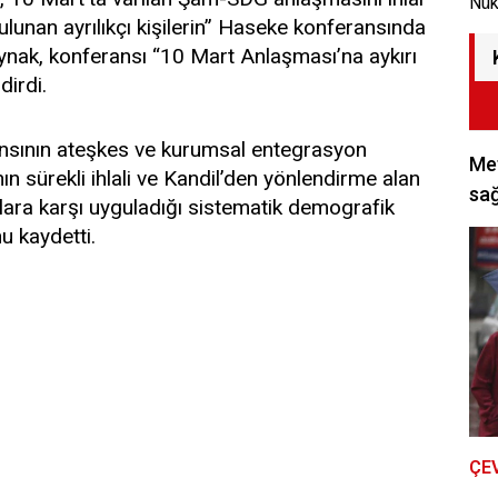
Nük
unan ayrılıkçı kişilerin” Haseke konferansında
nak, konferansı “10 Mart Anlaşması’na aykırı
dirdi.
nsının ateşkes ve kurumsal entegrasyon
Met
n sürekli ihlali ve Kandil’den yönlendirme alan
sağ
aplara karşı uyguladığı sistematik demografik
u kaydetti.
ÇE