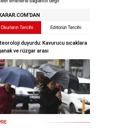
leer emellerle bağlantılı değil
KARAR.COM’DAN
Okurların Tercihi
Editörün Tercihi
eoroloji duyurdu: Kavurucu sıcaklara
anak ve rüzgar arası
VRE