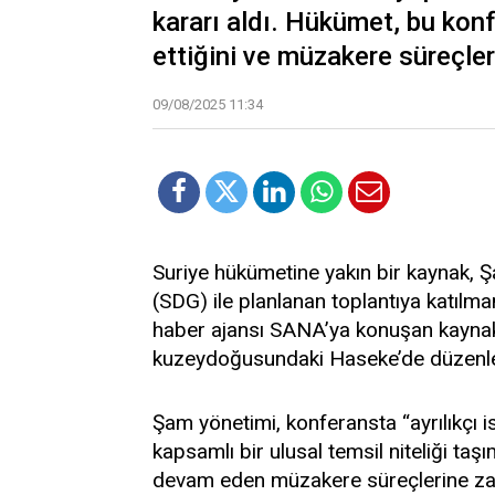
kararı aldı. Hükümet, bu kon
ettiğini ve müzakere süreçler
09/08/2025 11:34
Suriye hükümetine yakın bir kaynak, 
(SDG) ile planlanan toplantıya katılm
haber ajansı SANA’ya konuşan kaynak,
kuzeydoğusundaki Haseke’de düzenled
Şam yönetimi, konferansta “ayrılıkçı i
kapsamlı bir ulusal temsil niteliği ta
devam eden müzakere süreçlerine zara