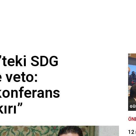
’teki SDG
 veto:
konferans
ırı”
GÜ
ÖN
12