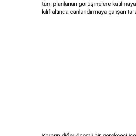
tüm planlanan görüşmelere katılmayacağ
kılıf altında canlandırmaya çalışan ta
Kararın diğer önemli bir gerekçesi is