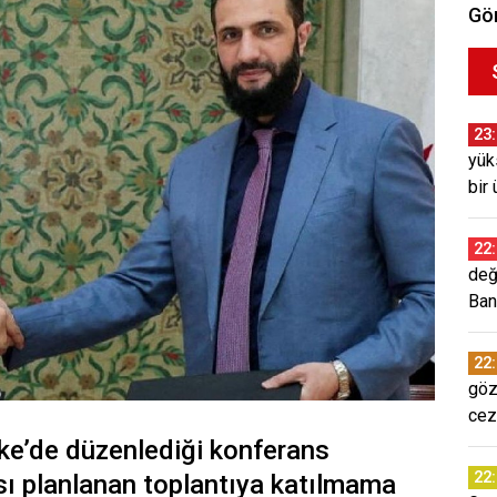
Gör
23
yük
bir 
22
değ
Ban
22
göz
cez
e’de düzenlediği konferans
22
sı planlanan toplantıya katılmama