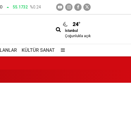
RO
55.1732
%0.24
24°
İstanbul
Çoğunlukla açık
İLANLAR
KÜLTÜR SANAT