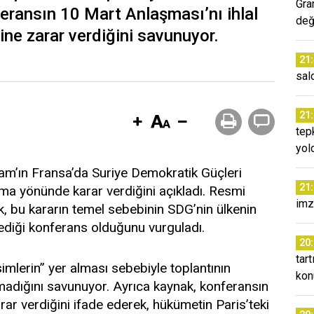
Gra
feransın 10 Mart Anlaşması’nı ihlal
değ
ine zarar verdiğini savunuyor.
21
sald
21
tep
yol
Şam’ın Fransa’da Suriye Demokratik Güçleri
21
ama yönünde karar verdiğini açıkladı. Resmi
imz
 bu kararın temel sebebinin SDG’nin ülkenin
iği konferans olduğunu vurguladı.
20
tar
simlerin” yer alması sebebiyle toplantının
kon
şımadığını savunuyor. Ayrıca kaynak, konferansın
r verdiğini ifade ederek, hükümetin Paris’teki