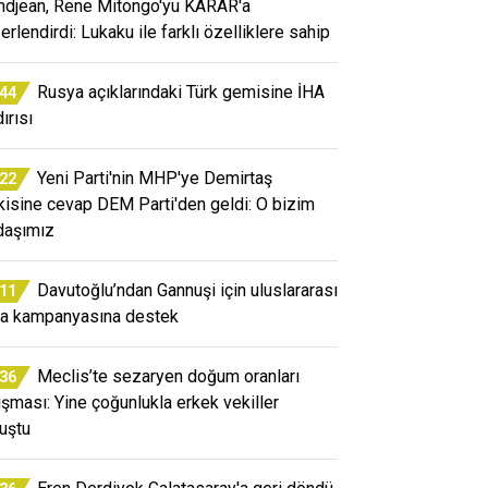
ndjean, Rene Mitongo'yu KARAR'a
erlendirdi: Lukaku ile farklı özelliklere sahip
Rusya açıklarındaki Türk gemisine İHA
:44
ırısı
Yeni Parti'nin MHP'ye Demirtaş
:22
kisine cevap DEM Parti'den geldi: O bizim
daşımız
Davutoğlu’ndan Gannuşi için uluslararası
:11
a kampanyasına destek
Meclis’te sezaryen doğum oranları
:36
tışması: Yine çoğunlukla erkek vekiller
uştu