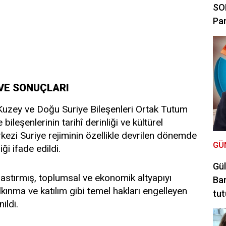
SON
Par
VE SONUÇLARI
uzey ve Doğu Suriye Bileşenleri Ortak Tutum
ileşenlerinin tarihî derinliği ve kültürel
rkezi Suriye rejiminin özellikle devrilen dönemde
GÜ
ği ifade edildi.
Gül
 bastırmış, toplumsal ve ekonomik altyapıyı
Bar
lkınma ve katılım gibi temel hakları engelleyen
tut
ildi.