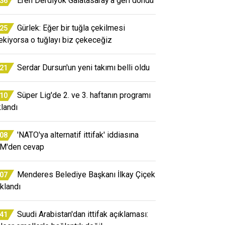
Eren Derdiyok Galatasaray'a geri döndü
:36
Gürlek: Eğer bir tuğla çekilmesi
:25
ekiyorsa o tuğlayı biz çekeceğiz
Serdar Dursun'un yeni takımı belli oldu
:21
Süper Lig'de 2. ve 3. haftanın programı
:10
klandı
'NATO'ya alternatif ittifak' iddiasına
:08
M'den cevap
Menderes Belediye Başkanı İlkay Çiçek
:07
uklandı
Suudi Arabistan'dan ittifak açıklaması:
:41