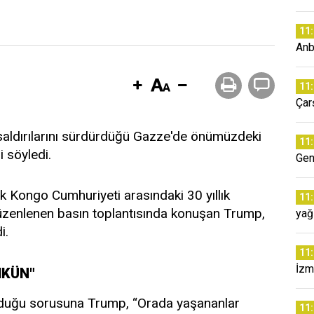
11
Anb
11
Çar
saldırılarını sürdürdüğü Gazze'de önümüzdeki
11
 söyledi.
Gen
 Kongo Cumhuriyeti arasındaki 30 yıllık
11
üzenlenen basın toplantısında konuşan Trump,
yağ
i.
11
İzmi
MKÜN"
lduğu sorusuna Trump, “Orada yaşananlar
11