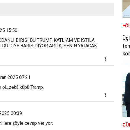
EĞ
25 15:50
Üçl
DANLI BIRISI BU TRUMP, KATLIAM VE ISTILA
teh
LDU DIYE BARIS DIYOR ARTIK, SENIN YATACAK
ko
ran 2025 07:21
ı ol...zekâ küpü Tramp.
 2025 00:39
rlilere şöyle cevap veriyor;
GÜ