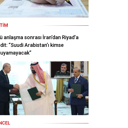
ITIM
ü anlaşma sonrası İran’dan Riyad’a
dit: “Suudi Arabistan’ı kimse
ruyamayacak”
NCEL