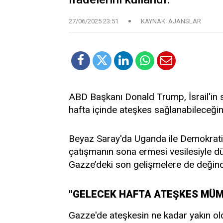
27/06/2025 23:51
KAYNAK: AJANSLAR
ABD Başkanı Donald Trump, İsrail'in 
hafta içinde ateşkes sağlanabileceğini
Beyaz Saray'da Uganda ile Demokratik
çatışmanın sona ermesi vesilesiyle d
Gazze’deki son gelişmelere de değind
"GELECEK HAFTA ATEŞKES MÜ
Gazze'de ateşkesin ne kadar yakın o