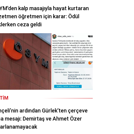
M'den kalp masajıyla hayat kurtaran
etmen öğretmen için karar: Ödül
lerken ceza geldi
ITIM
çeli’nin ardından Gürlek’ten çerçeve
a mesajı: Demirtaş ve Ahmet Özer
rarlanamayacak