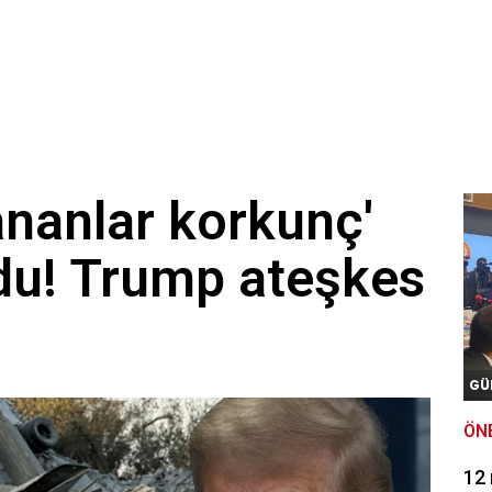
ananlar korkunç'
du! Trump ateşkes
i
GÜ
ÖN
12