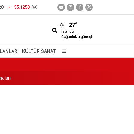
RO
55.1258
%0
27°
İstanbul
Çoğunlukla güneşli
İLANLAR
KÜLTÜR SANAT
aları