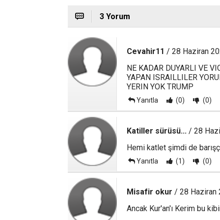
3 Yorum
Cevahir11
/ 28 Haziran 20
NE KADAR DUYARLI VE VIC
YAPAN ISRAILLILER YORU
YERIN YOK TRUMP
Yanıtla
(0)
(0)
Katiller sürüsü...
/ 28 Hazi
Hemi katlet şimdi de barışç
Yanıtla
(1)
(0)
Misafir okur
/ 28 Haziran
Ancak Kur'an'ı Kerim bu kibi