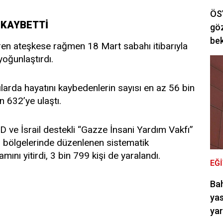
ÖSY
I KAYBETTİ
göz
bek
iren ateşkese rağmen 18 Mart sabahı itibarıyla
yoğunlaştırdı.
larda hayatını kaybedenlerin sayısı en az 56 bin
n 632’ye ulaştı.
 ve İsrail destekli “Gazze İnsani Yardım Vakfı”
m bölgelerinde düzenlenen sistematik
mını yitirdi, 3 bin 799 kişi de yaralandı.
EĞ
Bah
yas
ya