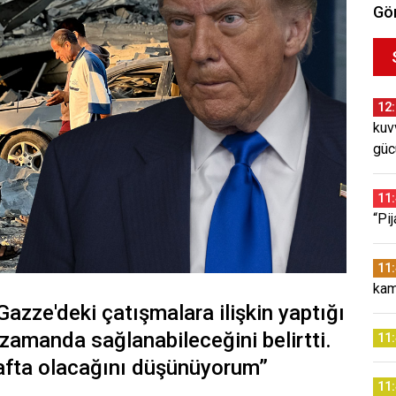
Gör
12
kuv
güc
11
“Pi
11
kam
zze'deki çatışmalara ilişkin yaptığı
zamanda sağlanabileceğini belirtti.
11
afta olacağını düşünüyorum”
11