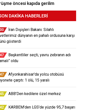
üşme öncesi kapıda gerilim
SON DAKIKA HABERLERI
İran Dışişleri Bakanı: Silahlı
:00
vetlerimiz dünyanın en pahalı ordusuna karşı
ünü gösterdi
Başkentliler seçti, yavru zebranın adı
:47
jamalı” oldu
Afyonkarahisar'da yolcu otobüsü
:47
yonete çarptı: 1 ölü, 15 yaralı
ABB’Den kedilere özel merkez
:45
KARBEM’den LGS’de yüzde 95,7 başarı
:42