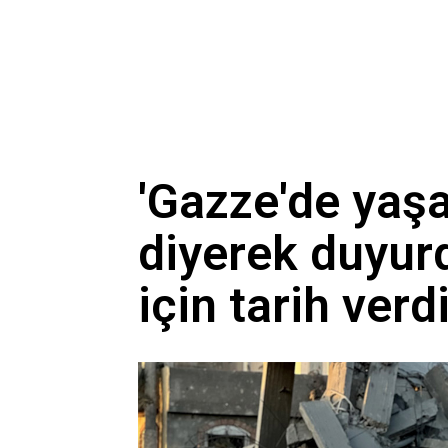
'Gazze'de yaş
diyerek duyur
için tarih verd