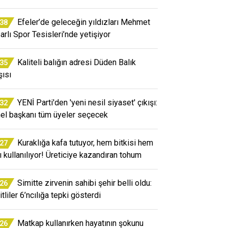
Efeler’de geleceğin yıldızları Mehmet
:38
arlı Spor Tesisleri’nde yetişiyor
Kaliteli balığın adresi Düden Balık
:35
şısı
YENİ Parti'den 'yeni nesil siyaset' çıkışı:
:32
el başkanı tüm üyeler seçecek
Kuraklığa kafa tutuyor, hem bitkisi hem
:27
ı kullanılıyor! Üreticiye kazandıran tohum
Simitte zirvenin sahibi şehir belli oldu:
:26
tliler 6’ncılığa tepki gösterdi
Matkap kullanırken hayatının şokunu
:26