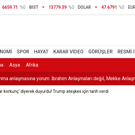
uaz denizi, ince kumlarıyla Ege’nin yıldızı
6659.71
%0
BIST
13779.39
%0
DOLAR
47.6791
%0
EU
tere’nin çöpü Adana’da çevre krizine dönüştü
rına Bakan Tekin'den açıklama
yeni dönem: Yanlış gönderilen para nasıl geri alınır?
NOMI
SPOR
HAYAT
KARAR VIDEO
GÖRÜŞLER
RESMI 
a kene tutunan kadın Sivas’ta vefat etti
pa
Asya
Afrika
nma anlaşmasına yorum: İbrahim Anlaşmaları değil, Mekke Anlaşm
 korkunç' diyerek duyurdu! Trump ateşkes için tarih verdi
 uyarısı: Bu dört gıdanın fiyatları uçacak
irdi