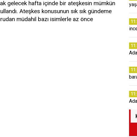
ak gelecek hafta içinde bir ateşkesin mümkün
yaş
 kullandı. Ateşkes konusunun sık sık gündeme
ğrudan müdahil bazı isimlerle az önce
11
inc
11
Ada
11
bara
11
Ada