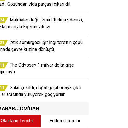
adı: Gözünden vida parçası çıkarıldı!
Maldivler değil İzmir! Turkuaz denizi,
:24
e kumlarıyla Ege’nin yıldızı
'Atık sömürgeciliği': İngiltere’nin çöpü
:21
na’da çevre krizine dönüştü
The Odyssey 1 milyar dolar gişe
:11
jını aştı
Sular çekildi, doğal geçit ortaya çıktı:
:11
lar arasında yürüyerek geçiyorlar
KARAR.COM’DAN
Okurların Tercihi
Editörün Tercihi