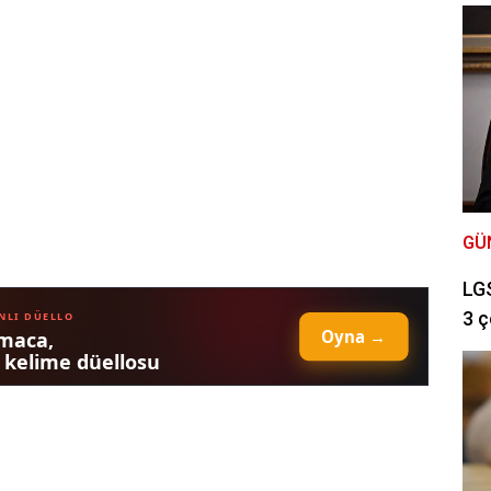
GÜ
LGS
3 ç