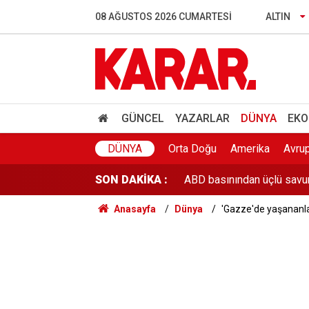
Maldivler değil İzmir! Turk
08 AĞUSTOS 2026 CUMARTESI
ALTIN
'Atık sömürgeciliği': İngil
YKS'de değişiklik iddiala
IBAN'la para transferinde 
GÜNCEL
YAZARLAR
DÜNYA
EKO
Kene yine can aldı: Ordu’d
DÜNYA
Orta Doğu
Amerika
Avru
SON DAKİKA :
ABD basınından üçlü savu
Anasayfa
Dünya
'Gazze'de yaşananlar
Financial Times’tan El Nino
TEM'de 10 araç birbirine g