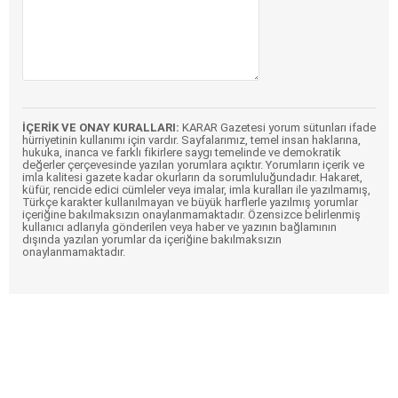
İÇERİK VE ONAY KURALLARI:
KARAR Gazetesi yorum sütunları ifade
hürriyetinin kullanımı için vardır. Sayfalarımız, temel insan haklarına,
hukuka, inanca ve farklı fikirlere saygı temelinde ve demokratik
değerler çerçevesinde yazılan yorumlara açıktır. Yorumların içerik ve
imla kalitesi gazete kadar okurların da sorumluluğundadır. Hakaret,
küfür, rencide edici cümleler veya imalar, imla kuralları ile yazılmamış,
Türkçe karakter kullanılmayan ve büyük harflerle yazılmış yorumlar
içeriğine bakılmaksızın onaylanmamaktadır. Özensizce belirlenmiş
kullanıcı adlarıyla gönderilen veya haber ve yazının bağlamının
dışında yazılan yorumlar da içeriğine bakılmaksızın
onaylanmamaktadır.