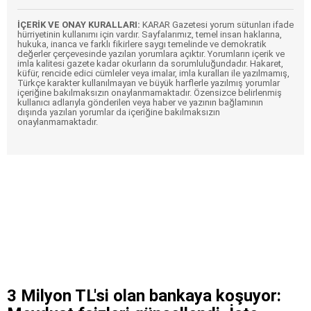
İÇERİK VE ONAY KURALLARI:
KARAR Gazetesi yorum sütunları ifade
hürriyetinin kullanımı için vardır. Sayfalarımız, temel insan haklarına,
hukuka, inanca ve farklı fikirlere saygı temelinde ve demokratik
değerler çerçevesinde yazılan yorumlara açıktır. Yorumların içerik ve
imla kalitesi gazete kadar okurların da sorumluluğundadır. Hakaret,
küfür, rencide edici cümleler veya imalar, imla kuralları ile yazılmamış,
Türkçe karakter kullanılmayan ve büyük harflerle yazılmış yorumlar
içeriğine bakılmaksızın onaylanmamaktadır. Özensizce belirlenmiş
kullanıcı adlarıyla gönderilen veya haber ve yazının bağlamının
dışında yazılan yorumlar da içeriğine bakılmaksızın
onaylanmamaktadır.
3 Milyon TL'si olan bankaya koşuyor: