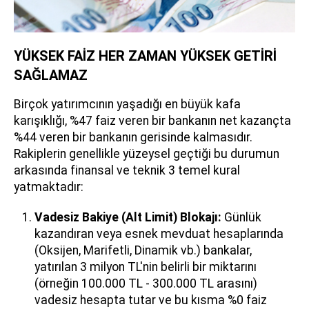
YÜKSEK FAİZ HER ZAMAN YÜKSEK GETİRİ
SAĞLAMAZ
Birçok yatırımcının yaşadığı en büyük kafa
karışıklığı, %47 faiz veren bir bankanın net kazançta
%44 veren bir bankanın gerisinde kalmasıdır.
Rakiplerin genellikle yüzeysel geçtiği bu durumun
arkasında finansal ve teknik 3 temel kural
yatmaktadır:
Vadesiz Bakiye (Alt Limit) Blokajı:
Günlük
kazandıran veya esnek mevduat hesaplarında
(Oksijen, Marifetli, Dinamik vb.) bankalar,
yatırılan 3 milyon TL'nin belirli bir miktarını
(örneğin 100.000 TL - 300.000 TL arasını)
vadesiz hesapta tutar ve bu kısma %0 faiz