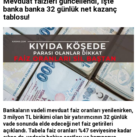
Mevduat faizleri güncellendi, İşte
banka banka 32 günlük net kazanç
tablosu!
Bankaların vadeli mevduat faiz oranları yenilenirken,
3 milyon TL birikimi olan bir yatırımcının 32 günlük
vade sonunda elde edeceği net faiz getirileri
açıklandı. Tabela faiz oranları %47 seviyesine kadar