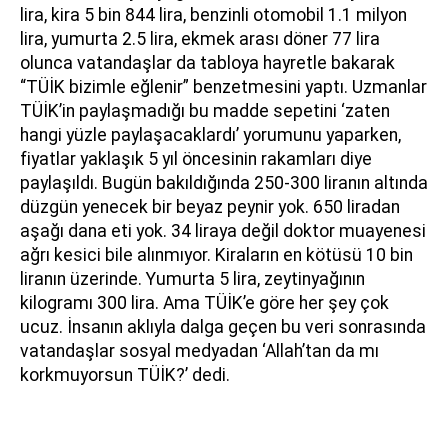
lira, kira 5 bin 844 lira, benzinli otomobil 1.1 milyon
lira, yumurta 2.5 lira, ekmek arası döner 77 lira
olunca vatandaşlar da tabloya hayretle bakarak
“TÜİK bizimle eğlenir” benzetmesini yaptı. Uzmanlar
TÜİK’in paylaşmadığı bu madde sepetini ‘zaten
hangi yüzle paylaşacaklardı’ yorumunu yaparken,
fiyatlar yaklaşık 5 yıl öncesinin rakamları diye
paylaşıldı. Bugün bakıldığında 250-300 liranın altında
düzgün yenecek bir beyaz peynir yok. 650 liradan
aşağı dana eti yok. 34 liraya değil doktor muayenesi
ağrı kesici bile alınmıyor. Kiraların en kötüsü 10 bin
liranın üzerinde. Yumurta 5 lira, zeytinyağının
kilogramı 300 lira. Ama TÜİK’e göre her şey çok
ucuz. İnsanın aklıyla dalga geçen bu veri sonrasında
vatandaşlar sosyal medyadan ‘Allah’tan da mı
korkmuyorsun TÜİK?’ dedi.