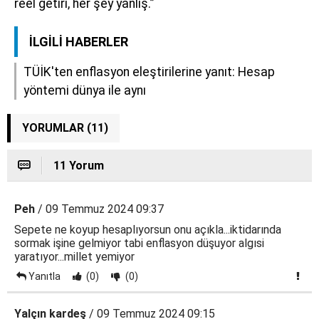
reel getiri, her şey yanlış.”
İLGILI HABERLER
TÜİK'ten enflasyon eleştirilerine yanıt: Hesap
yöntemi dünya ile aynı
YORUMLAR (11)
11 Yorum
Peh
/ 09 Temmuz 2024 09:37
Sepete ne koyup hesaplıyorsun onu açıkla...iktidarında
sormak işine gelmiyor tabi enflasyon düşuyor algısi
yaratıyor...millet yemiyor
Yanıtla
(0)
(0)
Yalçın kardeş
/ 09 Temmuz 2024 09:15