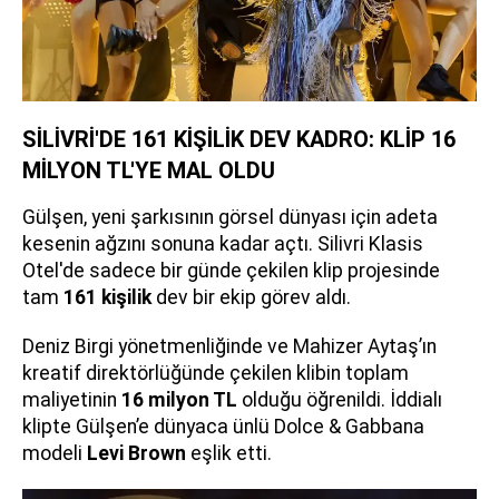
SİLİVRİ'DE 161 KİŞİLİK DEV KADRO: KLİP 16
MİLYON TL'YE MAL OLDU
Gülşen, yeni şarkısının görsel dünyası için adeta
kesenin ağzını sonuna kadar açtı. Silivri Klasis
Otel'de sadece bir günde çekilen klip projesinde
tam
161 kişilik
dev bir ekip görev aldı.
Deniz Birgi yönetmenliğinde ve Mahizer Aytaş’ın
kreatif direktörlüğünde çekilen klibin toplam
maliyetinin
16 milyon TL
olduğu öğrenildi. İddialı
klipte Gülşen’e dünyaca ünlü Dolce & Gabbana
modeli
Levi Brown
eşlik etti.