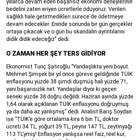
yıllarca devam eden başarısız ekonomi deneylerinin
bedelini zaten eriyen ücretlerle ödüyoruz. Verileri
sağlıklı hale getirmedikleri sürece de ödetmeye
devam edecekler. Eninde sonunda bir gün gerçekler
ortaya çıkacak ve o gün bu skandalın ayrıntılarını
didik didik edeceğiz” dedi.
O ZAMAN HER ŞEY TERS GİDİYOR
Ekonomist Tunç Şatıroğlu “Yandaşlıkta yeni boyut.
Mehmet Şimşek bir yıl önce göreve geldiğinde TÜİK
enflasyonu yüzde 38 şimdi düşmüş hali yüzde 71,
yani başarısızlık net. Yandaşlar diyor ki geçen
seneki yüzde 38 doğru değildi. Haziran ayında yüzde
1,64 olarak açıklanan TÜİK enflasyonu doğruymuş
ya da daha az yanlışmış” dedi. Analist Barış Soydan
ise “TÜİK’e göre ortalama kira 6 bin TL, doktor
ücreti 34 TL, yoğurt 39 TL, peynir 147 TL, zeytinyağı
113 TL’ymiş! Enflasyon yanlışsa reel faiz, reel kur,