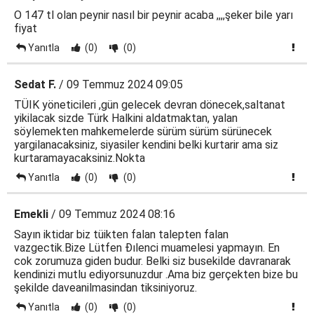
O 147 tl olan peynir nasıl bir peynir acaba ,,,,şeker bile yarı
fiyat
Yanıtla
(0)
(0)
Sedat F.
/ 09 Temmuz 2024 09:05
TÜIK yöneticileri ,gün gelecek devran dönecek,saltanat
yikilacak sizde Türk Halkini aldatmaktan, yalan
söylemekten mahkemelerde sürüm sürüm sürünecek
yargilanacaksiniz, siyasiler kendini belki kurtarir ama siz
kurtaramayacaksiniz.Nokta
Yanıtla
(0)
(0)
Emekli
/ 09 Temmuz 2024 08:16
Sayın iktidar biz tüikten falan talepten falan
vazgectik.Bize Lütfen Ðılenci muamelesi yapmayın. En
cok zorumuza giden budur. Belki siz busekilde davranarak
kendinizi mutlu ediyorsunuzdur .Ama biz gerçekten bize bu
şekilde daveanilmasindan tiksiniyoruz.
Yanıtla
(0)
(0)