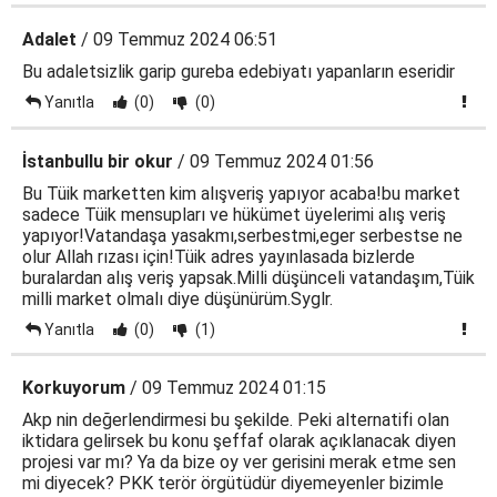
Adalet
/ 09 Temmuz 2024 06:51
Bu adaletsizlik garip gureba edebiyatı yapanların eseridir
Yanıtla
(0)
(0)
İstanbullu bir okur
/ 09 Temmuz 2024 01:56
Bu Tüik marketten kim alışveriş yapıyor acaba!bu market
sadece Tüik mensupları ve hükümet üyelerimi alış veriş
yapıyor!Vatandaşa yasakmı,serbestmi,eger serbestse ne
olur Allah rızası için!Tüik adres yayınlasada bizlerde
buralardan alış veriş yapsak.Milli düşünceli vatandaşım,Tüik
milli market olmalı diye düşünürüm.Syglr.
Yanıtla
(0)
(1)
Korkuyorum
/ 09 Temmuz 2024 01:15
Akp nin değerlendirmesi bu şekilde. Peki alternatifi olan
iktidara gelirsek bu konu şeffaf olarak açıklanacak diyen
projesi var mı? Ya da bize oy ver gerisini merak etme sen
mi diyecek? PKK terör örgütüdür diyemeyenler bizimle