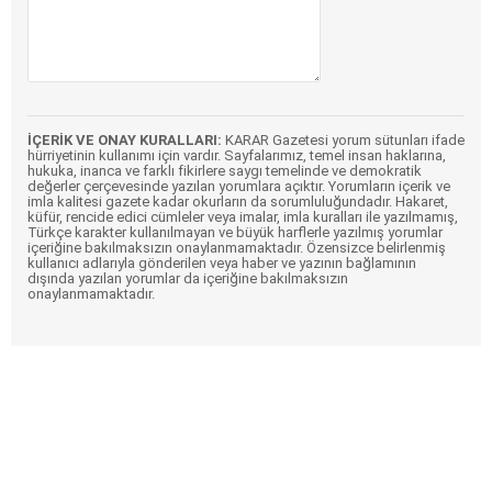
İÇERİK VE ONAY KURALLARI:
KARAR Gazetesi yorum sütunları ifade
hürriyetinin kullanımı için vardır. Sayfalarımız, temel insan haklarına,
hukuka, inanca ve farklı fikirlere saygı temelinde ve demokratik
değerler çerçevesinde yazılan yorumlara açıktır. Yorumların içerik ve
imla kalitesi gazete kadar okurların da sorumluluğundadır. Hakaret,
küfür, rencide edici cümleler veya imalar, imla kuralları ile yazılmamış,
Türkçe karakter kullanılmayan ve büyük harflerle yazılmış yorumlar
içeriğine bakılmaksızın onaylanmamaktadır. Özensizce belirlenmiş
kullanıcı adlarıyla gönderilen veya haber ve yazının bağlamının
dışında yazılan yorumlar da içeriğine bakılmaksızın
onaylanmamaktadır.