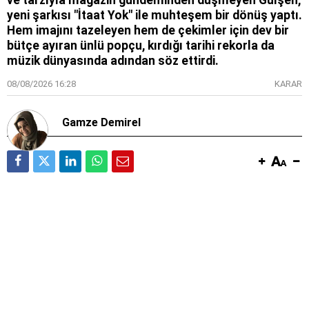
ve tarzıyla magazin gündeminden düşmeyen Gülşen,
yeni şarkısı "İtaat Yok" ile muhteşem bir dönüş yaptı.
Hem imajını tazeleyen hem de çekimler için dev bir
bütçe ayıran ünlü popçu, kırdığı tarihi rekorla da
müzik dünyasında adından söz ettirdi.
08/08/2026 16:28
KARAR
Gamze Demirel