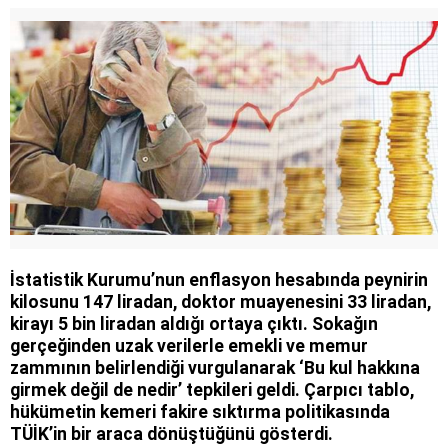
İstatistik Kurumu’nun enflasyon hesabında peynirin
kilosunu 147 liradan, doktor muayenesini 33 liradan,
kirayı 5 bin liradan aldığı ortaya çıktı. Sokağın
gerçeğinden uzak verilerle emekli ve memur
zammının belirlendiği vurgulanarak ‘Bu kul hakkına
girmek değil de nedir’ tepkileri geldi. Çarpıcı tablo,
hükümetin kemeri fakire sıktırma politikasında
TÜİK’in bir araca dönüştüğünü gösterdi.