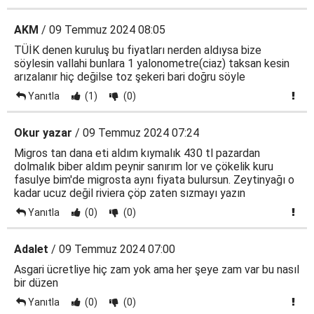
AKM
/ 09 Temmuz 2024 08:05
TÜİK denen kuruluş bu fiyatları nerden aldıysa bize
söylesin vallahi bunlara 1 yalonometre(ciaz) taksan kesin
arızalanır hiç değilse toz şekeri bari doğru söyle
Yanıtla
(1)
(0)
Okur yazar
/ 09 Temmuz 2024 07:24
Migros tan dana eti aldım kıymalık 430 tl pazardan
dolmalık biber aldım peynir sanırım lor ve çökelik kuru
fasulye bim'de migrosta aynı fiyata bulursun. Zeytinyağı o
kadar ucuz değil riviera çöp zaten sızmayı yazın
Yanıtla
(0)
(0)
Adalet
/ 09 Temmuz 2024 07:00
Asgari ücretliye hiç zam yok ama her şeye zam var bu nasıl
bir düzen
Yanıtla
(0)
(0)