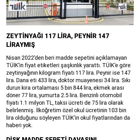
ZEYTİNYAĞI 117 LİRA, PEYNİR 147
LİRAYMIŞ
Nisan 2022’den beri madde sepetini açıklamayan
TÜİK’in fiyat etiketleri şaşkınlık yarattı. TÜİK’e göre
zeytinyağının kilogram fiyatı 117 lira. Peynir ise 147
lira. Dana eti 433 lira, doktor muayenesi 34 lira. Sıkı
durun kira ortalaması 5 bin 844 lira, ekmek arası
döner 77 lira, yumurta 2.5 lira. Benzinli otomobil
fiyatı 1.1 milyon TL, taksi ücreti de 75 lira olarak
belirlenmiş. İlköğretim özel okul ücretinin 103 bin
lira olduğunu söyleyen TÜİK’in okul fiyatlarından da
haberi yok.
DİSK MADDE SEPETİ DAVASINI