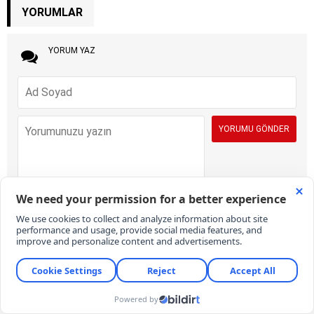
YORUMLAR
YORUM YAZ
İÇERİK VE ONAY KURALLARI:
KARAR Gazetesi yorum sütunları ifade
hürriyetinin kullanımı için vardır. Sayfalarımız, temel insan haklarına,
hukuka, inanca ve farklı fikirlere saygı temelinde ve demokratik
değerler çerçevesinde yazılan yorumlara açıktır. Yorumların içerik ve
imla kalitesi gazete kadar okurların da sorumluluğundadır. Hakaret,