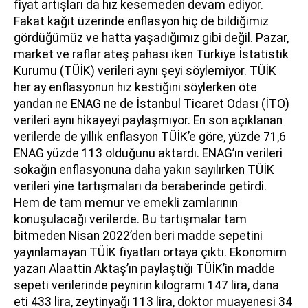
fiyat artışları da hız kesemeden devam ediyor.
Fakat kağıt üzerinde enflasyon hiç de bildiğimiz
gördüğümüz ve hatta yaşadığımız gibi değil. Pazar,
market ve raflar ateş pahası iken Türkiye İstatistik
Kurumu (TÜİK) verileri aynı şeyi söylemiyor. TÜİK
her ay enflasyonun hız kestiğini söylerken öte
yandan ne ENAG ne de İstanbul Ticaret Odası (İTO)
verileri aynı hikayeyi paylaşmıyor. En son açıklanan
verilerde de yıllık enflasyon TÜİK’e göre, yüzde 71,6
ENAG yüzde 113 olduğunu aktardı. ENAG’ın verileri
sokağın enflasyonuna daha yakın sayılırken TÜİK
verileri yine tartışmaları da beraberinde getirdi.
Hem de tam memur ve emekli zamlarının
konuşulacağı verilerde. Bu tartışmalar tam
bitmeden Nisan 2022’den beri madde sepetini
yayınlamayan TÜİK fiyatları ortaya çıktı. Ekonomim
yazarı Alaattin Aktaş’ın paylaştığı TÜİK’in madde
sepeti verilerinde peynirin kilogramı 147 lira, dana
eti 433 lira, zeytinyağı 113 lira, doktor muayenesi 34