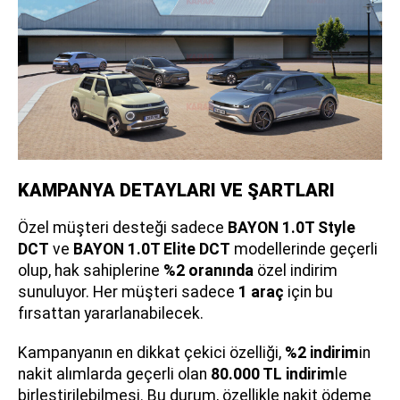
KAMPANYA DETAYLARI VE ŞARTLARI
Özel müşteri desteği sadece
BAYON 1.0T Style
DCT
ve
BAYON 1.0T Elite DCT
modellerinde geçerli
olup, hak sahiplerine
%2 oranında
özel indirim
sunuluyor. Her müşteri sadece
1 araç
için bu
fırsattan yararlanabilecek.
Kampanyanın en dikkat çekici özelliği,
%2 indirim
in
nakit alımlarda geçerli olan
80.000 TL indirim
le
birleştirilebilmesi. Bu durum, özellikle nakit ödeme