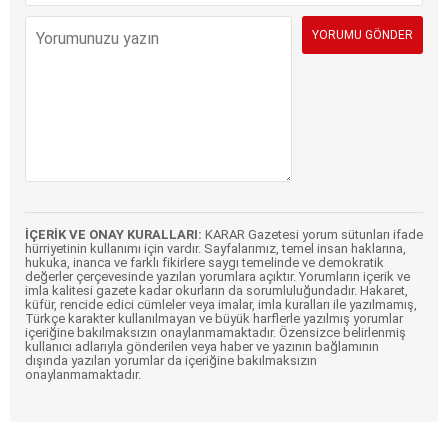
İÇERİK VE ONAY KURALLARI:
KARAR Gazetesi yorum sütunları ifade
hürriyetinin kullanımı için vardır. Sayfalarımız, temel insan haklarına,
hukuka, inanca ve farklı fikirlere saygı temelinde ve demokratik
değerler çerçevesinde yazılan yorumlara açıktır. Yorumların içerik ve
imla kalitesi gazete kadar okurların da sorumluluğundadır. Hakaret,
küfür, rencide edici cümleler veya imalar, imla kuralları ile yazılmamış,
Türkçe karakter kullanılmayan ve büyük harflerle yazılmış yorumlar
içeriğine bakılmaksızın onaylanmamaktadır. Özensizce belirlenmiş
kullanıcı adlarıyla gönderilen veya haber ve yazının bağlamının
dışında yazılan yorumlar da içeriğine bakılmaksızın
onaylanmamaktadır.