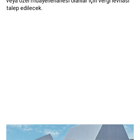
veya özel muayenehanesi olanlar için vergi levhası
talep edilecek.