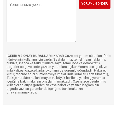
İÇERİK VE ONAY KURALLARI:
KARAR Gazetesi yorum sütunları ifade
hürriyetinin kullanımı için vardır. Sayfalarımız, temel insan haklarına,
hukuka, inanca ve farklı fikirlere saygı temelinde ve demokratik
değerler çerçevesinde yazılan yorumlara açıktır. Yorumların içerik ve
imla kalitesi gazete kadar okurların da sorumluluğundadır. Hakaret,
küfür, rencide edici cümleler veya imalar, imla kuralları ile yazılmamış,
Türkçe karakter kullanılmayan ve büyük harflerle yazılmış yorumlar
içeriğine bakılmaksızın onaylanmamaktadır. Özensizce belirlenmiş
kullanıcı adlarıyla gönderilen veya haber ve yazının bağlamının
dışında yazılan yorumlar da içeriğine bakılmaksızın
onaylanmamaktadır.