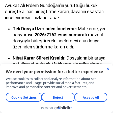
Avukat Ali Erdem Gündoğan'ın yürüttüğü hukuki
süreçte alınan birleştirme kararı, davanın esastan
incelenmesini hızlandıracak:
Tek Dosya Üzerinden İnceleme:
Mahkeme, yeni
başvuruyu
2026/7162 esas numaralı
mevcut
dosyayla birleştirerek incelemeyi ana dosya
üzerinden sürdürme kararı aldı.
Nihai Karar Süreci Kısaldı:
Dosyaların bir araya
getirilmesi, Yüksek Mahkeme'nin milyonlarca
emekliyi ilgilendiren bu anayasal itirazı daha
kısa sürede karara bağlayacağı anlamına
geliyor.
'MEMUR VE EMEKLİSİ AYRILMAZ BİR
BÜTÜNDÜR'
Dosyanın temel esasını, 2023 yılı genel seçimleri