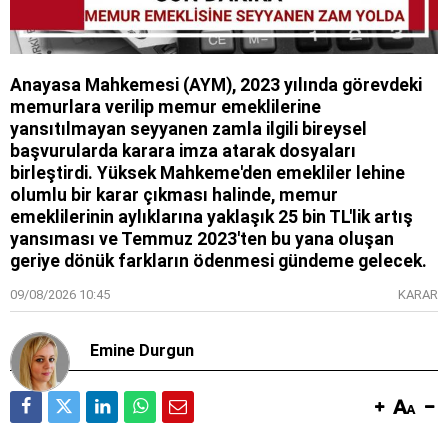
Anayasa Mahkemesi (AYM), 2023 yılında görevdeki
memurlara verilip memur emeklilerine
yansıtılmayan seyyanen zamla ilgili bireysel
başvurularda karara imza atarak dosyaları
birleştirdi. Yüksek Mahkeme'den emekliler lehine
olumlu bir karar çıkması halinde, memur
emeklilerinin aylıklarına yaklaşık 25 bin TL'lik artış
yansıması ve Temmuz 2023'ten bu yana oluşan
geriye dönük farkların ödenmesi gündeme gelecek.
09/08/2026 10:45
KARAR
Emine Durgun