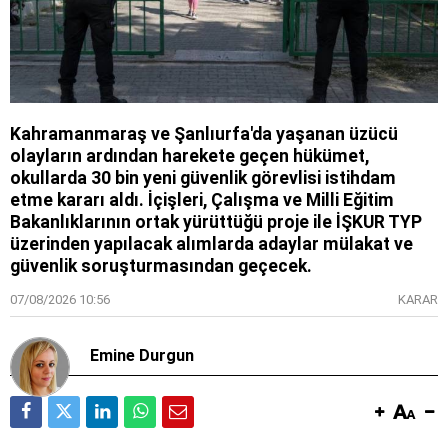
Kahramanmaraş ve Şanlıurfa'da yaşanan üzücü
olayların ardından harekete geçen hükümet,
okullarda 30 bin yeni güvenlik görevlisi istihdam
etme kararı aldı. İçişleri, Çalışma ve Milli Eğitim
Bakanlıklarının ortak yürüttüğü proje ile İŞKUR TYP
üzerinden yapılacak alımlarda adaylar mülakat ve
güvenlik soruşturmasından geçecek.
07/08/2026 10:56
KARAR
Emine Durgun