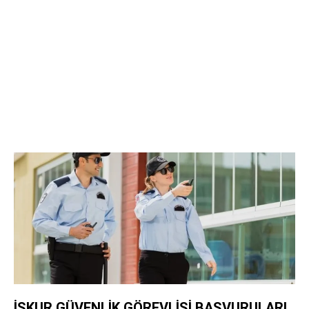
İŞKUR GÜVENLİK GÖREVLİSİ BAŞVURULARI