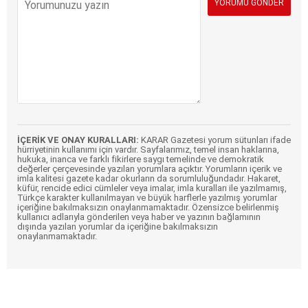
İÇERİK VE ONAY KURALLARI:
KARAR Gazetesi yorum sütunları ifade
hürriyetinin kullanımı için vardır. Sayfalarımız, temel insan haklarına,
hukuka, inanca ve farklı fikirlere saygı temelinde ve demokratik
değerler çerçevesinde yazılan yorumlara açıktır. Yorumların içerik ve
imla kalitesi gazete kadar okurların da sorumluluğundadır. Hakaret,
küfür, rencide edici cümleler veya imalar, imla kuralları ile yazılmamış,
Türkçe karakter kullanılmayan ve büyük harflerle yazılmış yorumlar
içeriğine bakılmaksızın onaylanmamaktadır. Özensizce belirlenmiş
kullanıcı adlarıyla gönderilen veya haber ve yazının bağlamının
dışında yazılan yorumlar da içeriğine bakılmaksızın
onaylanmamaktadır.