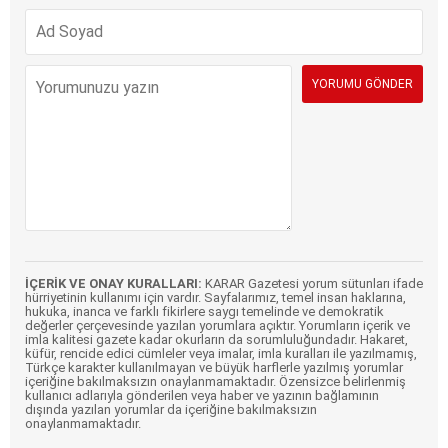
İÇERİK VE ONAY KURALLARI:
KARAR Gazetesi yorum sütunları ifade
hürriyetinin kullanımı için vardır. Sayfalarımız, temel insan haklarına,
hukuka, inanca ve farklı fikirlere saygı temelinde ve demokratik
değerler çerçevesinde yazılan yorumlara açıktır. Yorumların içerik ve
imla kalitesi gazete kadar okurların da sorumluluğundadır. Hakaret,
küfür, rencide edici cümleler veya imalar, imla kuralları ile yazılmamış,
Türkçe karakter kullanılmayan ve büyük harflerle yazılmış yorumlar
içeriğine bakılmaksızın onaylanmamaktadır. Özensizce belirlenmiş
kullanıcı adlarıyla gönderilen veya haber ve yazının bağlamının
dışında yazılan yorumlar da içeriğine bakılmaksızın
onaylanmamaktadır.