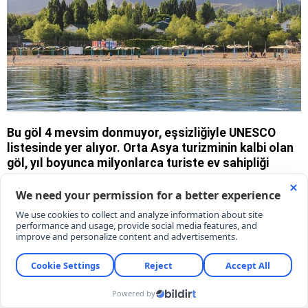
Bu göl 4 mevsim donmuyor, eşsizliğiyle UNESCO
listesinde yer alıyor. Orta Asya turizminin kalbi olan
göl, yıl boyunca milyonlarca turiste ev sahipliği
yapıyor.
07/08/2026 10:55
İhlas Haber Ajansı (IHA)
Esmagül Koçak