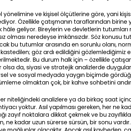
önelimine ve kişisel ölçütlerine göre, yani kişis
yor. Özellikle çatışmanın taraflarından birine ya
hâle geliyor. Bireylerin ve devletlerin tutumları
 olması neredeyse imkânsızdır. Söz konusu tutumla
cak bu tutumlar arasında en sorunlu olanı, norma
 kastedilen; göz ardı edildiğini gözlemlediğimiz 
lmektedir. Bu durum halk için – özellikle çatışa
ir olsa da, siyasi ve stratejik analizlerde duygula
görsel ve sosyal medyada yaygın biçimde gördü
zümleme olmaktan çok, bir kahve sohbetini andı
r niteliğindeki analizlere ya da birkaç saat için
 ihtiyacı yoktur. Asıl yapılması gereken, her n
ğı zayıf noktalara dikkat çekmek ve bu zayıflıkla
, ne kadar uzun sürerse sürsün, bir sonu vardır
r ve mağluplar olacaktır. Ancak asıl kaybeden, 