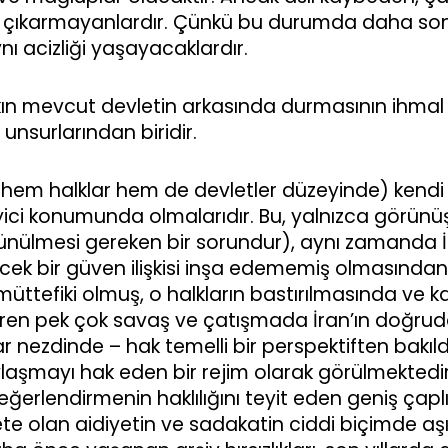
 çıkarmayanlardır. Çünkü bu durumda daha so
nı acizliği yaşayacaklardır.
n mevcut devletin arkasında durmasının ihmal 
 unsurlarından biridir.
n (hem halklar hem de devletler düzeyinde) kend
yici konumunda olmalarıdır. Bu, yalnızca görünü
şünülmesi gereken bir sorundur), aynı zamanda İr
k bir güven ilişkisi inşa edememiş olmasından 
müttefiki olmuş, o halkların bastırılmasında ve 
 süren pek çok savaş ve çatışmada İran’ın doğru
 nezdinde – hak temelli bir perspektiften bakıldı
paylaşmayı hak eden bir rejim olarak görülmekted
 değerlendirmenin haklılığını teyit eden geniş çapl
evlete olan aidiyetin ve sadakatin ciddi biçimde a