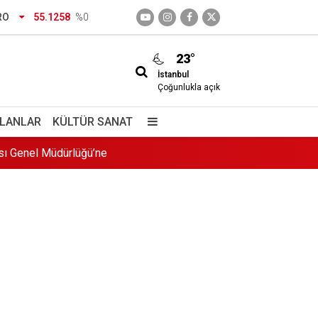
RO
55.1258
%0
23°
İstanbul
Çoğunlukla açık
ası Genel Müdürlüğü’ne
İLANLAR
KÜLTÜR SANAT
a geldi