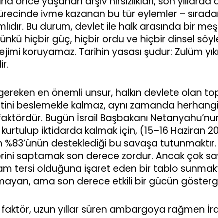
a önce yaşanan arşiv hırsızlıkları, son yıllarda
sürecinde ivme kazanan bu tür eylemler – sırada
ır. Bu durum, devlet ile halk arasında bir meşr
nkü hiçbir güç, hiçbir ordu ve hiçbir dinsel söy
imi koruyamaz. Tarihin yasası şudur: Zulüm yıkı
r.
reken en önemli unsur, halkın devlete olan toplu
iyetini beslemekle kalmaz, aynı zamanda herhangi
 faktördür. Bugün İsrail Başbakanı Netanyahu’nu
rtulup iktidarda kalmak için, (15–16 Haziran 202
nin %83’ünün desteklediği bu savaşa tutunmaktır.
erini saptamak son derece zordur. Ancak çok sa
 tam tersi olduğuna işaret eden bir tablo sunmak
yan, ama son derece etkili bir gücün gösterges
en faktör, uzun yıllar süren ambargoya rağmen İ