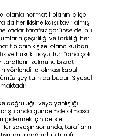
el olanla normatif olanın iç içe
 da her ikisine karşı tavır almış
 ne kadar tarafsız görünse de, bu
rın çeşitliliği ve farklılığı her
tif olanın kişisel olana kurban
etik ve hukuki boyuttur. Daha çok
n tarafların zulmünü bizzat
rın yönlendirici olması kabul
ğümüz şey tam da budur: Siyasal
rmaktadır.
de doğruluğu veya yanlışlığı
e kadar şu anda gündemde olmasa
rı gidermek için dersler
. Her savaşın sonunda, tarafların
çatışmanın doğrudan tarafı