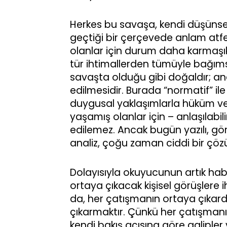
Herkes bu savaşa, kendi düşünsel y
geçtiği bir çerçevede anlam atfedi
olanlar için durum daha karmaşık 
tür ihtimallerden tümüyle bağımsız
savaşta olduğu gibi doğaldır; an
edilmesidir. Burada “normatif” ile
duygusal yaklaşımlarla hüküm veri
yaşamış olanlar için – anlaşılabil
edilemez. Ancak bugün yazılı, 
analiz, çoğu zaman ciddi bir çö
Dolayısıyla okuyucunun artık habe
ortaya çıkacak kişisel görüşlere
da, her çatışmanın ortaya çıkardı
çıkarmaktır. Çünkü her çatışmanın
kendi bakış açısına göre galiple