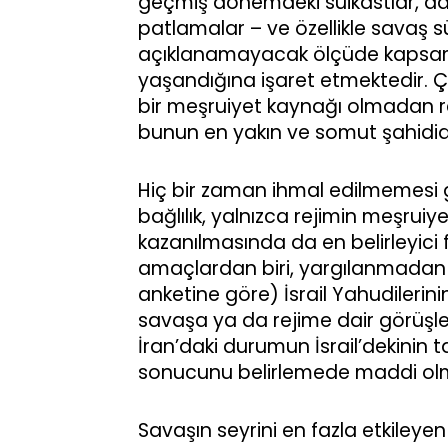
geçmiş dönemdeki suikastlar, dah
patlamalar – ve özellikle savaş 
açıklanamayacak ölçüde kapsamlıd
yaşandığına işaret etmektedir. Çü
bir meşruiyet kaynağı olmadan rej
bunun en yakın ve somut şahididi
Hiç bir zaman ihmal edilmemesi ge
bağlılık, yalnızca rejimin meşru
kazanılmasında da en belirleyici
amaçlardan biri, yargılanmadan ku
anketine göre) İsrail Yahudileri
savaşa ya da rejime dair görüşl
İran’daki durumun İsrail’dekinin
sonucunu belirlemede maddi olma
Savaşın seyrini en fazla etkiley