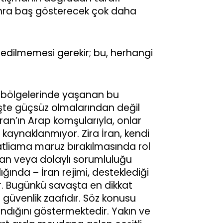
nra baş gösterecek çok daha
edilmemesi gerekir; bu, herhangi
i bölgelerinde yaşanan bu
şte güçsüz olmalarından değil
an’ın Arap komşularıyla, onlar
kaynaklanmıyor. Zira İran, kendi
katliama maruz bırakılmasında rol
dan veya dolaylı sorumluluğu
ğında – İran rejimi, desteklediği
ir. Bugünkü savaşta en dikkat
ı güvenlik zaafıdır. Söz konusu
şındığını göstermektedir. Yakın ve