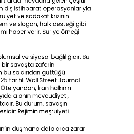
 art arda meydana gelen çeşitli
n dış istihbarat operasyonlarıyla
uiyet ve sadakat krizinin
lem ve slogan, halk desteği gibi
mı haber verir. Suriye örneği
msal ve siyasal bağlılığıdır. Bu
 bir savaşta zaferin
n bu saldırıdan güttüğü
5 tarihli Wall Street Journal
 Öte yandan, İran halkının
yıda ajanın mevcudiyeti,
tadır. Bu durum, savaşın
idir: Rejimin meşruiyeti.
ran’ın düşmana defalarca zarar