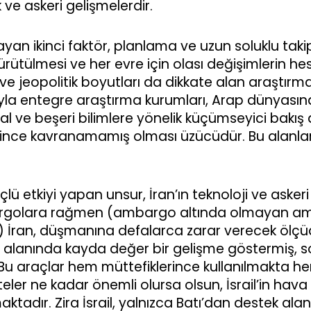
 ve askeri gelişmelerdir.
yan ikinci faktör, planlama ve uzun soluklu takip
 yürütülmesi ve her evre için olası değişimlerin h
ve jeopolitik boyutları da dikkate alan araştırma m
yla entegre araştırma kurumları, Arap dünyasın
al ve beşeri bilimlere yönelik küçümseyici bakış a
erince kavranamamış olması üzücüdür. Bu alanlar
ü etkiyi yapan unsur, İran’ın teknoloji ve askeri
bargolara rağmen (ambargo altında olmayan am
İran, düşmanına defalarca zarar verecek ölçüde et
füze alanında kayda değer bir gelişme göstermiş, 
 Bu araçlar hem müttefiklerince kullanılmakta h
teler ne kadar önemli olursa olsun, İsrail’in hav
ktadır. Zira İsrail, yalnızca Batı’dan destek alan