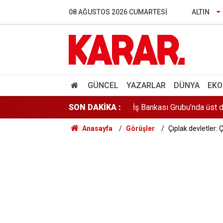
Gazeteci ve yazar Halit Ka
08 AĞUSTOS 2026 CUMARTESI
ALTIN
Türkiye, Suudi Arabistan 
İstanbul'da gece boyu nem
İş Bankası Grubu’nda üst 
GÜNCEL
YAZARLAR
DÜNYA
EKO
SON DAKİKA :
ÖSYM'den kalp masajıyla h
Anasayfa
Görüşler
Çıplak devletler:
Rusya açıklarındaki Türk g
Yeni Parti'nin MHP'ye Dem