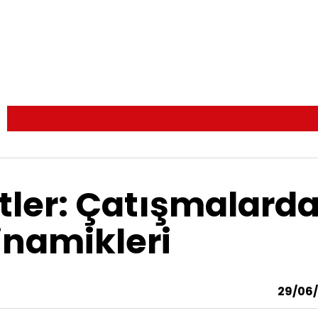
tler: Çatışmalard
inamikleri
29/06/