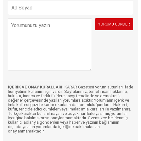
İÇERİK VE ONAY KURALLARI:
KARAR Gazetesi yorum sütunları ifade
hürriyetinin kullanımı için vardır. Sayfalarımız, temel insan haklarına,
hukuka, inanca ve farklı fikirlere saygı temelinde ve demokratik
değerler çerçevesinde yazılan yorumlara açıktır. Yorumların içerik ve
imla kalitesi gazete kadar okurların da sorumluluğundadır. Hakaret,
küfür, rencide edici cümleler veya imalar, imla kuralları ile yazılmamış,
Türkçe karakter kullanılmayan ve büyük harflerle yazılmış yorumlar
içeriğine bakılmaksızın onaylanmamaktadır. Özensizce belirlenmiş
kullanıcı adlarıyla gönderilen veya haber ve yazının bağlamının
dışında yazılan yorumlar da içeriğine bakılmaksızın
onaylanmamaktadır.