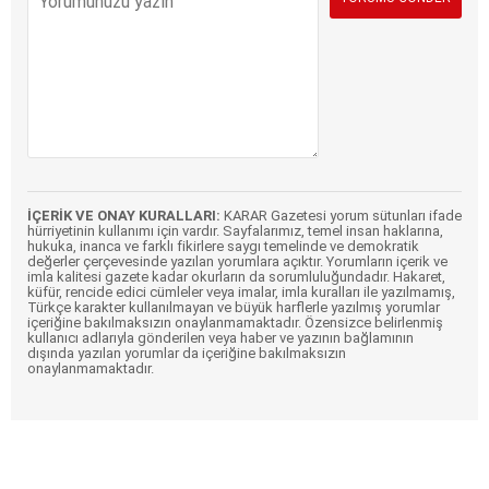
İÇERİK VE ONAY KURALLARI:
KARAR Gazetesi yorum sütunları ifade
hürriyetinin kullanımı için vardır. Sayfalarımız, temel insan haklarına,
hukuka, inanca ve farklı fikirlere saygı temelinde ve demokratik
değerler çerçevesinde yazılan yorumlara açıktır. Yorumların içerik ve
imla kalitesi gazete kadar okurların da sorumluluğundadır. Hakaret,
küfür, rencide edici cümleler veya imalar, imla kuralları ile yazılmamış,
Türkçe karakter kullanılmayan ve büyük harflerle yazılmış yorumlar
içeriğine bakılmaksızın onaylanmamaktadır. Özensizce belirlenmiş
kullanıcı adlarıyla gönderilen veya haber ve yazının bağlamının
dışında yazılan yorumlar da içeriğine bakılmaksızın
onaylanmamaktadır.