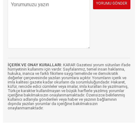
İÇERİK VE ONAY KURALLARI:
KARAR Gazetesi yorum sütunları ifade
hürriyetinin kullanımı için vardır. Sayfalarımız, temel insan haklarına,
hukuka, inanca ve farklı fikirlere saygı temelinde ve demokratik
değerler çerçevesinde yazılan yorumlara açıktır. Yorumların içerik ve
imla kalitesi gazete kadar okurların da sorumluluğundadır. Hakaret,
küfür, rencide edici cümleler veya imalar, imla kuralları ile yazılmamış,
Türkçe karakter kullanılmayan ve büyük harflerle yazılmış yorumlar
içeriğine bakılmaksızın onaylanmamaktadır. Özensizce belirlenmiş
kullanıcı adlarıyla gönderilen veya haber ve yazının bağlamının
dışında yazılan yorumlar da içeriğine bakılmaksızın
onaylanmamaktadır.