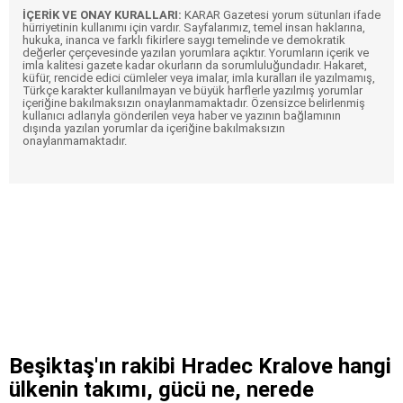
İÇERİK VE ONAY KURALLARI:
KARAR Gazetesi yorum sütunları ifade
hürriyetinin kullanımı için vardır. Sayfalarımız, temel insan haklarına,
hukuka, inanca ve farklı fikirlere saygı temelinde ve demokratik
değerler çerçevesinde yazılan yorumlara açıktır. Yorumların içerik ve
imla kalitesi gazete kadar okurların da sorumluluğundadır. Hakaret,
küfür, rencide edici cümleler veya imalar, imla kuralları ile yazılmamış,
Türkçe karakter kullanılmayan ve büyük harflerle yazılmış yorumlar
içeriğine bakılmaksızın onaylanmamaktadır. Özensizce belirlenmiş
kullanıcı adlarıyla gönderilen veya haber ve yazının bağlamının
dışında yazılan yorumlar da içeriğine bakılmaksızın
onaylanmamaktadır.
Beşiktaş'ın rakibi Hradec Kralove hangi
ülkenin takımı, gücü ne, nerede