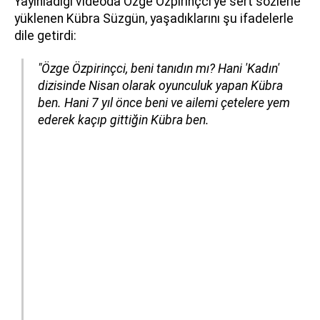
Yayınladığı videoda Özge Özpirinçci’ye sert sözlerle
yüklenen Kübra Süzgün, yaşadıklarını şu ifadelerle
dile getirdi:
"Özge Özpirinçci, beni tanıdın mı? Hani 'Kadın'
dizisinde Nisan olarak oyunculuk yapan Kübra
ben. Hani 7 yıl önce beni ve ailemi çetelere yem
ederek kaçıp gittiğin Kübra ben.