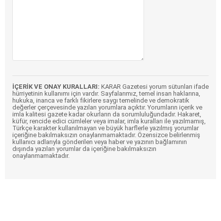
İÇERİK VE ONAY KURALLARI:
KARAR Gazetesi yorum sütunları ifade
hürriyetinin kullanımı için vardır. Sayfalarımız, temel insan haklarına,
hukuka, inanca ve farklı fikirlere saygı temelinde ve demokratik
değerler çerçevesinde yazılan yorumlara açıktır. Yorumların içerik ve
imla kalitesi gazete kadar okurların da sorumluluğundadır. Hakaret,
küfür, rencide edici cümleler veya imalar, imla kuralları ile yazılmamış,
Türkçe karakter kullanılmayan ve büyük harflerle yazılmış yorumlar
içeriğine bakılmaksızın onaylanmamaktadır. Özensizce belirlenmiş
kullanıcı adlarıyla gönderilen veya haber ve yazının bağlamının
dışında yazılan yorumlar da içeriğine bakılmaksızın
onaylanmamaktadır.