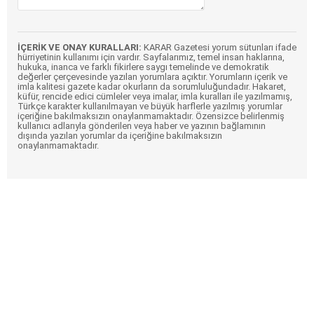
İÇERİK VE ONAY KURALLARI:
KARAR Gazetesi yorum sütunları ifade
hürriyetinin kullanımı için vardır. Sayfalarımız, temel insan haklarına,
hukuka, inanca ve farklı fikirlere saygı temelinde ve demokratik
değerler çerçevesinde yazılan yorumlara açıktır. Yorumların içerik ve
imla kalitesi gazete kadar okurların da sorumluluğundadır. Hakaret,
küfür, rencide edici cümleler veya imalar, imla kuralları ile yazılmamış,
Türkçe karakter kullanılmayan ve büyük harflerle yazılmış yorumlar
içeriğine bakılmaksızın onaylanmamaktadır. Özensizce belirlenmiş
kullanıcı adlarıyla gönderilen veya haber ve yazının bağlamının
dışında yazılan yorumlar da içeriğine bakılmaksızın
onaylanmamaktadır.