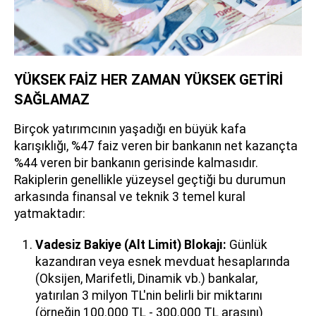
YÜKSEK FAİZ HER ZAMAN YÜKSEK GETİRİ
SAĞLAMAZ
Birçok yatırımcının yaşadığı en büyük kafa
karışıklığı, %47 faiz veren bir bankanın net kazançta
%44 veren bir bankanın gerisinde kalmasıdır.
Rakiplerin genellikle yüzeysel geçtiği bu durumun
arkasında finansal ve teknik 3 temel kural
yatmaktadır:
Vadesiz Bakiye (Alt Limit) Blokajı:
Günlük
kazandıran veya esnek mevduat hesaplarında
(Oksijen, Marifetli, Dinamik vb.) bankalar,
yatırılan 3 milyon TL'nin belirli bir miktarını
(örneğin 100.000 TL - 300.000 TL arasını)