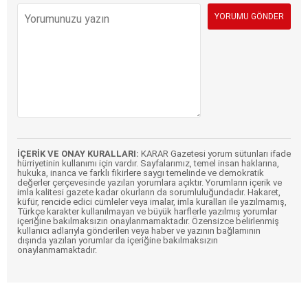
İÇERİK VE ONAY KURALLARI:
KARAR Gazetesi yorum sütunları ifade
hürriyetinin kullanımı için vardır. Sayfalarımız, temel insan haklarına,
hukuka, inanca ve farklı fikirlere saygı temelinde ve demokratik
değerler çerçevesinde yazılan yorumlara açıktır. Yorumların içerik ve
imla kalitesi gazete kadar okurların da sorumluluğundadır. Hakaret,
küfür, rencide edici cümleler veya imalar, imla kuralları ile yazılmamış,
Türkçe karakter kullanılmayan ve büyük harflerle yazılmış yorumlar
içeriğine bakılmaksızın onaylanmamaktadır. Özensizce belirlenmiş
kullanıcı adlarıyla gönderilen veya haber ve yazının bağlamının
dışında yazılan yorumlar da içeriğine bakılmaksızın
onaylanmamaktadır.