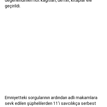
değerlendirilen not kağıtları, defter, kitaplar ele
geçirildi.
Emniyetteki sorgularının ardından adli makamlara
sevk edilen şüphelilerden 11'i savcılıkça serbest