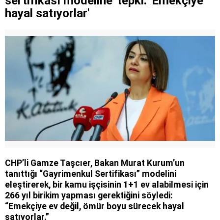
sertifikası modeline' tepki: 'Emekçiye
hayal satıyorlar'
CHP’li Gamze Taşcıer, Bakan Murat Kurum’un
tanıttığı “Gayrimenkul Sertifikası” modelini
eleştirerek, bir kamu işçisinin 1+1 ev alabilmesi için
266 yıl birikim yapması gerektiğini söyledi:
“Emekçiye ev değil, ömür boyu sürecek hayal
satıyorlar.”