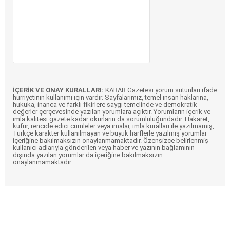
İÇERİK VE ONAY KURALLARI:
KARAR Gazetesi yorum sütunları ifade
hürriyetinin kullanımı için vardır. Sayfalarımız, temel insan haklarına,
hukuka, inanca ve farklı fikirlere saygı temelinde ve demokratik
değerler çerçevesinde yazılan yorumlara açıktır. Yorumların içerik ve
imla kalitesi gazete kadar okurların da sorumluluğundadır. Hakaret,
küfür, rencide edici cümleler veya imalar, imla kuralları ile yazılmamış,
Türkçe karakter kullanılmayan ve büyük harflerle yazılmış yorumlar
içeriğine bakılmaksızın onaylanmamaktadır. Özensizce belirlenmiş
kullanıcı adlarıyla gönderilen veya haber ve yazının bağlamının
dışında yazılan yorumlar da içeriğine bakılmaksızın
onaylanmamaktadır.