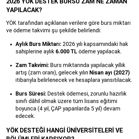
2026 YÖK DESTEK BURSU ZAM NE ZAMAN
YAPILACAK?
YÖK tarafından açıklanan verilere göre burs miktarı
ve ödeme takvimi şu şekilde belirlendi:
Aylık Burs Miktarı:
2026 yılı kapsamındaki hak
sahiplerine aylık
6.000 TL
ödeme yapılacak.
Zam Takvimi:
Burs miktarında yapılacak yıllık
artış (zam oranı), gelecek yılın
Nisan ayı (2027)
itibarıyla belirlenecek ve hesaplara yansıtılacak.
Burs Süresi:
Destek ödemesi, zorunlu hazırlık
sınıfı dâhil olmak üzere tüm lisans eğitimi
boyunca (4 yıl, ÇAP yapanlarda 5 yıl) devam
edecek.
YÖK DESTEĞİ HANGİ ÜNİVERSİTELERİ VE
BÖLÜMLERİ KAPSIYOR?