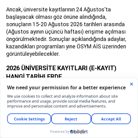
Ancak, üniversite kayıtlarının 24 Ağustos'ta
başlayacak olması göz önüne alındığında,
sonuçların 15-20 Ağustos 2026 tarihleri arasında
(Ağustos ayının üçüncü haftası) erişime açılması
öngörülmektedir. Sonuçlar açıklandığında adaylar,
kazandıkları programları yine ÖSYM AİS üzerinden
görüntüleyebilecekler.
2026 ÜNİVERSİTE KAYITLARI (E-KAYIT)
HANGİ TARİHLERDE
YKS sonuçlarına göre bir yükseköğretim
programına yerleşmeye hak kazanan adaylar için
kayıt süreci Ağustos ayının son haftasında
gerçekleştirilecek. Resmi takvime göre elektronik
kayıtlar (e-Kayıt) 24-26 Ağustos 2026 tarihleri
arasında e-Devlet kapısı üzerinden yapılacak. Yüz
yüze (üniversiteye giderek) kayıt yaptırması