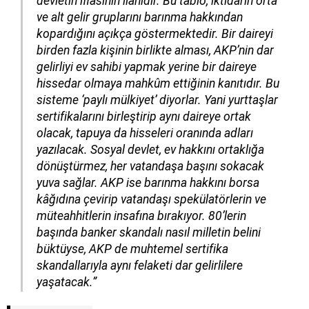
devletin iflasının ilanıdır. Bu tablo, iktidarın orta
ve alt gelir gruplarını barınma hakkından
kopardığını açıkça göstermektedir. Bir daireyi
birden fazla kişinin birlikte alması, AKP’nin dar
gelirliyi ev sahibi yapmak yerine bir daireye
hissedar olmaya mahkûm ettiğinin kanıtıdır. Bu
sisteme ‘paylı mülkiyet’ diyorlar. Yani yurttaşlar
sertifikalarını birleştirip aynı daireye ortak
olacak, tapuya da hisseleri oranında adları
yazılacak. Sosyal devlet, ev hakkını ortaklığa
dönüştürmez, her vatandaşa başını sokacak
yuva sağlar. AKP ise barınma hakkını borsa
kâğıdına çevirip vatandaşı spekülatörlerin ve
müteahhitlerin insafına bırakıyor. 80’lerin
başında banker skandalı nasıl milletin belini
büktüyse, AKP de muhtemel sertifika
skandallarıyla aynı felaketi dar gelirlilere
yaşatacak.”