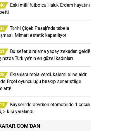
Eski milli futbolcu Haluk Erdem hayatını
:40
betti
Tarihi Çiçek Pasajı'nda tabela
:37
tışması: Mimari estetik kapatılıyor
Bu sefer sıralama yapay zekadan geldi!
:31
şınızda Türkiye’nin en güzel kadınları
Ekranlara mola verdi, kalemi eline aldı:
:28
de Erçel oyunculuğu bırakıp senaristliğe
 attı!
Kayseri'de devrilen otomobilde 1 çocuk
:11
, 3 kişi yaralandı
KARAR.COM’DAN