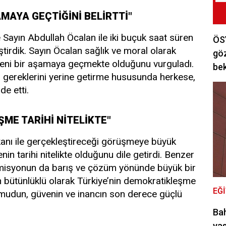
MAYA GEÇTİĞİNİ BELİRTTİ"
Sayın Abdullah Öcalan ile iki buçuk saat süren
ÖSY
tirdik. Sayın Öcalan sağlık ve moral olarak
göz
yeni bir aşamaya geçmekte olduğunu vurguladı.
bek
in gereklerini yerine getirme hususunda herkese,
e etti.
ME TARİHİ NİTELİKTE"
anı ile gerçekleştireceği görüşmeye büyük
in tarihi nitelikte olduğunu dile getirdi. Benzer
isyonun da barış ve çözüm yönünde büyük bir
n bütünlüklü olarak Türkiye’nin demokratikleşme
EĞ
mudun, güvenin ve inancın son derece güçlü
Bah
yas