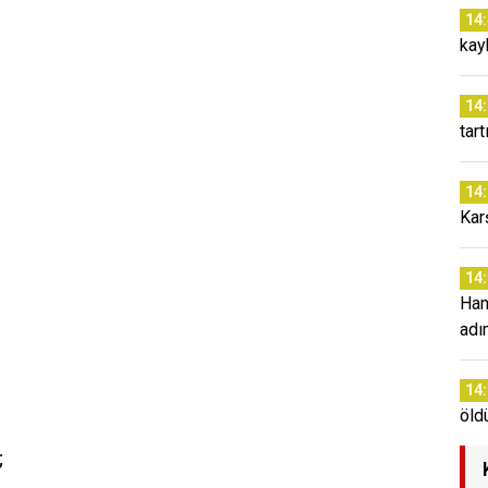
14
kay
14
tar
14
Kar
14
Han
adım
14
öldü
;