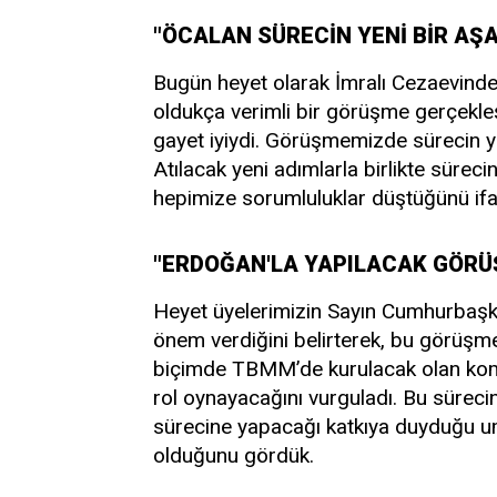
"ÖCALAN SÜRECİN YENİ BİR AŞA
Bugün heyet olarak İmralı Cezaevinde 
oldukça verimli bir görüşme gerçekleş
gayet iyiydi. Görüşmemizde sürecin 
Atılacak yeni adımlarla birlikte sürec
hepimize sorumluluklar düştüğünü ifad
"ERDOĞAN'LA YAPILACAK GÖRÜŞ
Heyet üyelerimizin Sayın Cumhurbaşk
önem verdiğini belirterek, bu görüşmen
biçimde TBMM’de kurulacak olan kom
rol oynayacağını vurguladı. Bu süreci
sürecine yapacağı katkıya duyduğu u
olduğunu gördük.