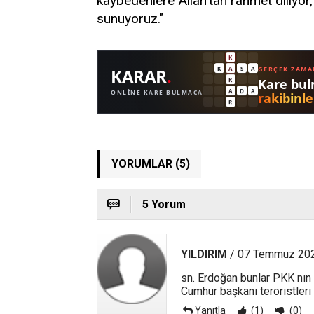
kaybedenlere Allah’tan rahmet diliyor, 
sunuyoruz."
YORUMLAR (5)
5 Yorum
YILDIRIM
/ 07 Temmuz 202
sn. Erdoğan bunlar PKK nın 
Cumhur başkanı teröristleri
Yanıtla
(1)
(0)