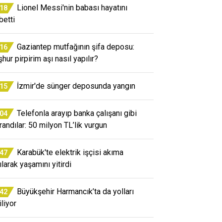
Lionel Messi'nin babası hayatını
:18
betti
Gaziantep mutfağının şifa deposu:
:16
hur pirpirim aşı nasıl yapılır?
İzmir'de sünger deposunda yangın
:15
Telefonla arayıp banka çalışanı gibi
:04
randılar: 50 milyon TL’lik vurgun
Karabük'te elektrik işçisi akıma
:47
ılarak yaşamını yitirdi
Büyükşehir Harmancık’ta da yolları
:42
iliyor