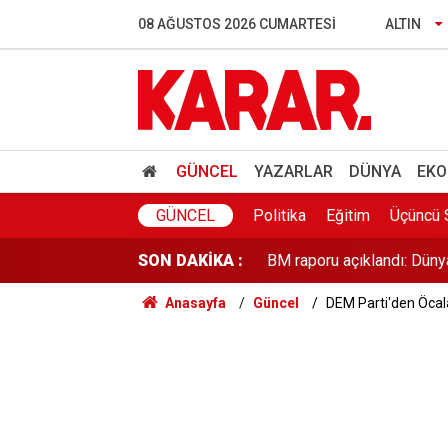
Toplarken eziyet, soyarke
08 AĞUSTOS 2026 CUMARTESI
ALTIN
Eski milli futbolcu Haluk 
Yılda 700 ton ürün alınıyo
193.390 tonluk hasat başl
GÜNCEL
YAZARLAR
DÜNYA
EKO
BM raporu açıklandı: Dünya
GÜNCEL
Politika
Eğitim
Üçüncü 
SON DAKİKA :
İş arayanlara güzel haber:
Anasayfa
Güncel
DEM Parti'den Öcala
Çerçeve yasa komisyonunda
Sahte ekspertizle 687 kişi