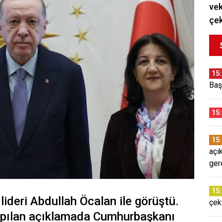
vek
çek
15
Baş
15
15
açı
ger
15
ideri Abdullah Öcalan ile görüştü.
çek
apılan açıklamada Cumhurbaşkanı