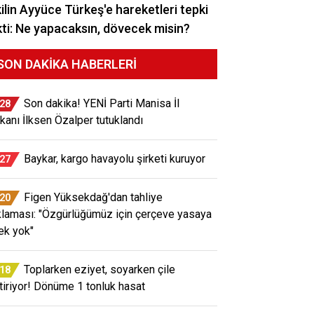
ilin Ayyüce Türkeş'e hareketleri tepki
ti: Ne yapacaksın, dövecek misin?
SON DAKIKA HABERLERI
Son dakika! YENİ Parti Manisa İl
:28
kanı İlksen Özalper tutuklandı
Baykar, kargo havayolu şirketi kuruyor
:27
Figen Yüksekdağ'dan tahliye
:20
klaması: "Özgürlüğümüz için çerçeve yasaya
ek yok"
Toplarken eziyet, soyarken çile
:18
tiriyor! Dönüme 1 tonluk hasat