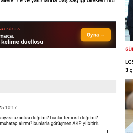
ailelerine ve yakınlarına baş sağlığı dileklerimizi
GÜ
LGS
3 ç
5 10:17
siyasi uzantısı değilmi? bunlar terörist değilmi?
 muhatap alırmı? bunlarla görüşmen AKP yi bitirir.