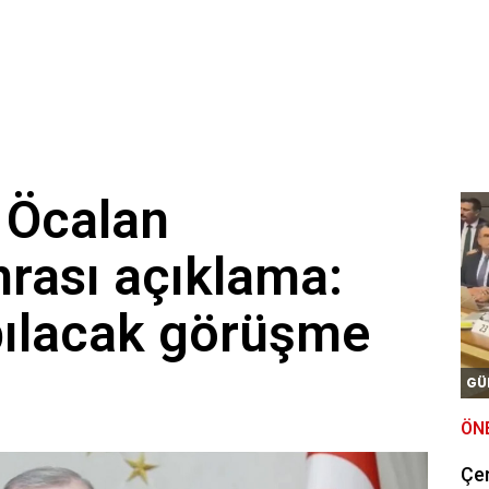
 Öcalan
rası açıklama:
pılacak görüşme
GÜ
ÖN
Çe