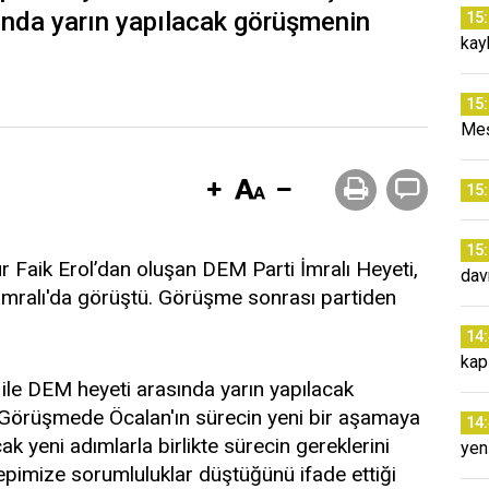
ında yarın yapılacak görüşmenin
15
kay
15
Meş
15
15
 Faik Erol’dan oluşan DEM Parti İmralı Heyeti,
dav
 İmralı'da görüştü. Görüşme sonrası partiden
14
kap
e DEM heyeti arasında yarın yapılacak
 Görüşmede Öcalan'ın sürecin yeni bir aşamaya
14
 yeni adımlarla birlikte sürecin gereklerini
yen
pimize sorumluluklar düştüğünü ifade ettiği