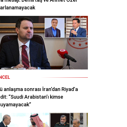
rarlanamayacak
NCEL
ü anlaşma sonrası İran’dan Riyad’a
dit: “Suudi Arabistan’ı kimse
ruyamayacak”