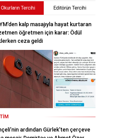
Okurların Tercihi
Editörün Tercihi
M'den kalp masajıyla hayat kurtaran
etmen öğretmen için karar: Ödül
lerken ceza geldi
ITIM
çeli’nin ardından Gürlek’ten çerçeve
a mesajı: Demirtaş ve Ahmet Özer