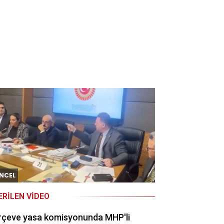
NCEL
ERILEN VIDEO
rçeve yasa komisyonunda MHP'li