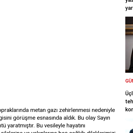
ya
GÜ
Üçl
teh
ko
praklarında metan gazı zehirlenmesi nedeniyle
gisini görüşme esnasında aldık. Bu olay Sayın
ü yaratmıştır. Bu vesileyle hayatını