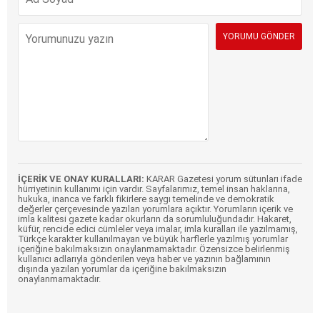
İÇERİK VE ONAY KURALLARI:
KARAR Gazetesi yorum sütunları ifade
hürriyetinin kullanımı için vardır. Sayfalarımız, temel insan haklarına,
hukuka, inanca ve farklı fikirlere saygı temelinde ve demokratik
değerler çerçevesinde yazılan yorumlara açıktır. Yorumların içerik ve
imla kalitesi gazete kadar okurların da sorumluluğundadır. Hakaret,
küfür, rencide edici cümleler veya imalar, imla kuralları ile yazılmamış,
Türkçe karakter kullanılmayan ve büyük harflerle yazılmış yorumlar
içeriğine bakılmaksızın onaylanmamaktadır. Özensizce belirlenmiş
kullanıcı adlarıyla gönderilen veya haber ve yazının bağlamının
dışında yazılan yorumlar da içeriğine bakılmaksızın
onaylanmamaktadır.