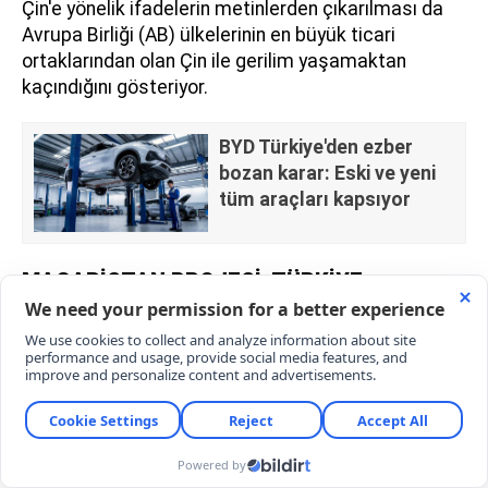
Çin'e yönelik ifadelerin metinlerden çıkarılması da
Avrupa Birliği (AB) ülkelerinin en büyük ticari
ortaklarından olan Çin ile gerilim yaşamaktan
kaçındığını gösteriyor.
BYD Türkiye'den ezber
bozan karar: Eski ve yeni
tüm araçları kapsıyor
MACARİSTAN PROJESİ, TÜRKİYE
YATIRIMININ ÖNÜNE GEÇTİ
BYD, sınırları dışında en çok üretim tesisi duyuran
Çinli marka olarak dikkat çekiyor.
Tayland'da yaklaşık 490 milyon dolar ve
Özbekistan'ın Cizzak kentinde 160 milyon dolar
yatırımla kurulan tesisler halihazırda üretime