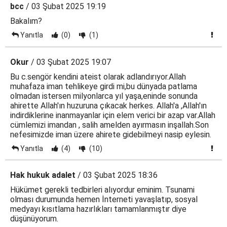
bcc
/ 03 Şubat 2025 19:19
Bakalım?
Yanıtla
(0)
(1)
Okur
/ 03 Şubat 2025 19:07
Bu c.sengör kendini ateist olarak adlandırıyor.Allah
muhafaza iman tehlikeye girdi mi,bu dünyada patlama
olmadan istersen milyonlarca yıl yaşa,eninde sonunda
ahirette Allah'ın huzuruna çıkacak herkes. Allah'a ,Allah'ın
indirdiklerine inanmayanlar için elem verici bir azap var.Allah
cümlemizi imandan , salih amelden ayırmasın inşallah.Son
nefesimizde iman üzere ahirete gidebilmeyi nasip eylesin.
Yanıtla
(4)
(10)
Hak hukuk adalet
/ 03 Şubat 2025 18:36
Hükümet gerekli tedbirleri alıyordur eminim. Tsunami
olması durumunda hemen İnterneti yavaşlatıp, sosyal
medyayı kısıtlama hazırlıkları tamamlanmıştır diye
düşünüyorum.