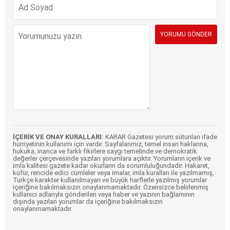
İÇERİK VE ONAY KURALLARI:
KARAR Gazetesi yorum sütunları ifade
hürriyetinin kullanımı için vardır. Sayfalarımız, temel insan haklarına,
hukuka, inanca ve farklı fikirlere saygı temelinde ve demokratik
değerler çerçevesinde yazılan yorumlara açıktır. Yorumların içerik ve
imla kalitesi gazete kadar okurların da sorumluluğundadır. Hakaret,
küfür, rencide edici cümleler veya imalar, imla kuralları ile yazılmamış,
Türkçe karakter kullanılmayan ve büyük harflerle yazılmış yorumlar
içeriğine bakılmaksızın onaylanmamaktadır. Özensizce belirlenmiş
kullanıcı adlarıyla gönderilen veya haber ve yazının bağlamının
dışında yazılan yorumlar da içeriğine bakılmaksızın
onaylanmamaktadır.