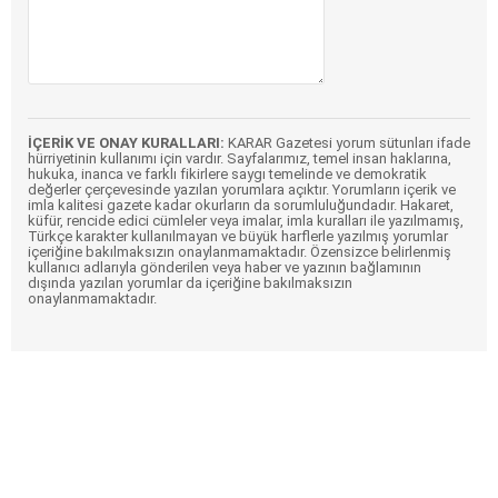
İÇERİK VE ONAY KURALLARI:
KARAR Gazetesi yorum sütunları ifade
hürriyetinin kullanımı için vardır. Sayfalarımız, temel insan haklarına,
hukuka, inanca ve farklı fikirlere saygı temelinde ve demokratik
değerler çerçevesinde yazılan yorumlara açıktır. Yorumların içerik ve
imla kalitesi gazete kadar okurların da sorumluluğundadır. Hakaret,
küfür, rencide edici cümleler veya imalar, imla kuralları ile yazılmamış,
Türkçe karakter kullanılmayan ve büyük harflerle yazılmış yorumlar
içeriğine bakılmaksızın onaylanmamaktadır. Özensizce belirlenmiş
kullanıcı adlarıyla gönderilen veya haber ve yazının bağlamının
dışında yazılan yorumlar da içeriğine bakılmaksızın
onaylanmamaktadır.