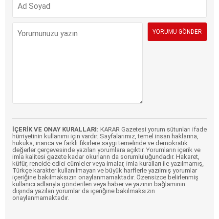
İÇERİK VE ONAY KURALLARI:
KARAR Gazetesi yorum sütunları ifade
hürriyetinin kullanımı için vardır. Sayfalarımız, temel insan haklarına,
hukuka, inanca ve farklı fikirlere saygı temelinde ve demokratik
değerler çerçevesinde yazılan yorumlara açıktır. Yorumların içerik ve
imla kalitesi gazete kadar okurların da sorumluluğundadır. Hakaret,
küfür, rencide edici cümleler veya imalar, imla kuralları ile yazılmamış,
Türkçe karakter kullanılmayan ve büyük harflerle yazılmış yorumlar
içeriğine bakılmaksızın onaylanmamaktadır. Özensizce belirlenmiş
kullanıcı adlarıyla gönderilen veya haber ve yazının bağlamının
dışında yazılan yorumlar da içeriğine bakılmaksızın
onaylanmamaktadır.