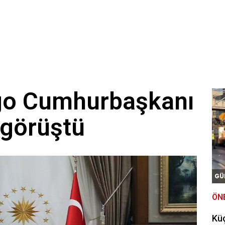
go Cumhurbaşkanı
 görüştü
GÜ
ÖN
Kü