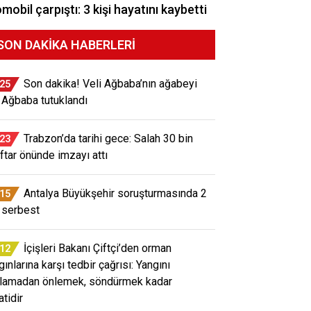
mobil çarpıştı: 3 kişi hayatını kaybetti
SON DAKIKA HABERLERI
Son dakika! Veli Ağbaba’nın ağabeyi
:25
 Ağbaba tutuklandı
Trabzon’da tarihi gece: Salah 30 bin
:23
aftar önünde imzayı attı
Antalya Büyükşehir soruşturmasında 2
:15
i serbest
İçişleri Bakanı Çiftçi’den orman
:12
ınlarına karşı tedbir çağrısı: Yangını
lamadan önlemek, söndürmek kadar
atidir