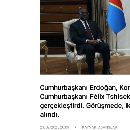
Cumhurbaşkanı Erdoğan, Kon
Cumhurbaşkanı Félix Tshisek
gerçekleştirdi. Görüşmede, iki
alındı.
21/02/2025 20:09
KAYNAK: AJANSLAR