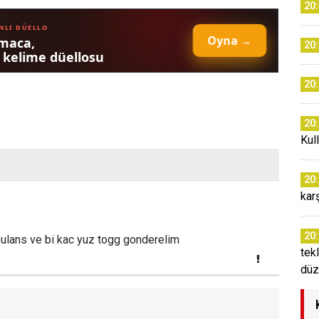
20
20
20
20
Kul
20
kar
9
20
lans ve bi kac yuz togg gonderelim
tekl
düz