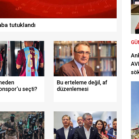
ba tutuklandı
GÜ
Ank
AVM
sö
 neden
Bu erteleme değil, af
onspor’u seçti?
düzenlemesi