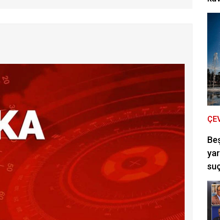
ÇE
Be
yar
suç