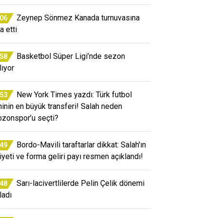
Zeynep Sönmez Kanada turnuvasına
:06
a etti
Basketbol Süper Ligi’nde sezon
:58
lıyor
New York Times yazdı: Türk futbol
:53
ihinin en büyük transferi! Salah neden
bzonspor’u seçti?
Bordo-Mavili taraftarlar dikkat: Salah'ın
:49
iyeti ve forma geliri payı resmen açıklandı!
Sarı-lacivertlilerde Pelin Çelik dönemi
:48
ladı