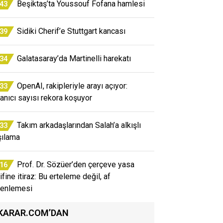
Beşiktaş’ta Youssouf Fofana hamlesi
:43
Sidiki Cherif’e Stuttgart kancası
:39
Galatasaray’da Martinelli harekatı
:34
OpenAI, rakipleriyle arayı açıyor:
:33
lanıcı sayısı rekora koşuyor
Takım arkadaşlarından Salah’a alkışlı
:33
şılama
Prof. Dr. Sözüer’den çerçeve yasa
:16
ifine itiraz: Bu erteleme değil, af
enlemesi
KARAR.COM’DAN