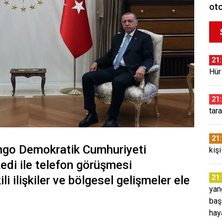
oto
21
Hür
21
tar
21
go Demokratik Cumhuriyeti
kiş
edi ile telefon görüşmesi
li ilişkiler ve bölgesel gelişmeler ele
21
yang
baş
hay