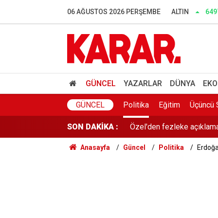
New York Times yazdı: Türk
06 AĞUSTOS 2026 PERŞEMBE
ALTIN
649
Prof. Dr. Sözüer’den çerçe
MGK bildirisinde 'Terörsü
Hamas'tan ABD'ye İsrail ça
GÜNCEL
YAZARLAR
DÜNYA
EKO
Özel'den fezleke açıklamas
GÜNCEL
Politika
Eğitim
Üçüncü 
SON DAKİKA :
Anketlerde Elif Eralp sürpri
Anasayfa
Güncel
Politika
Erdoğa
THY ve Koç'u sollayan He
DEM Partili Akın: Bütün so