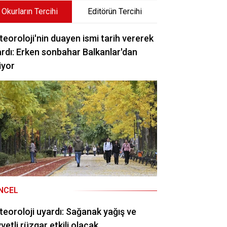
Okurların Tercihi
Editörün Tercihi
eoroloji'nin duayen ismi tarih vererek
rdı: Erken sonbahar Balkanlar'dan
iyor
NCEL
eoroloji uyardı: Sağanak yağış ve
vetli rüzgar etkili olacak