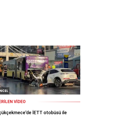
NCEL
ERILEN VIDEO
çükçekmece'de İETT otobüsü ile