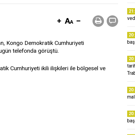
21
ved
20
baş
n, Kongo Demokratik Cumhuriyeti
ugün telefonda görüştü.
20
tar
Cumhuriyeti ikili ilişkileri ile bölgesel ve
Tra
20
mal
20
baş