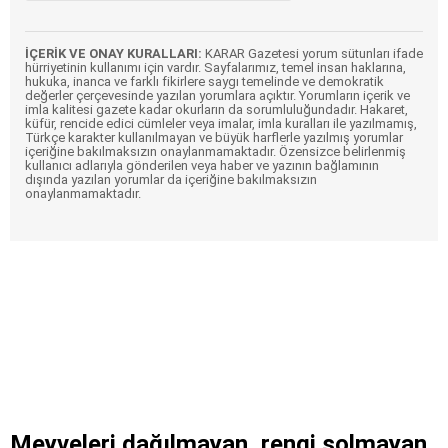
İÇERİK VE ONAY KURALLARI:
KARAR Gazetesi yorum sütunları ifade
hürriyetinin kullanımı için vardır. Sayfalarımız, temel insan haklarına,
hukuka, inanca ve farklı fikirlere saygı temelinde ve demokratik
değerler çerçevesinde yazılan yorumlara açıktır. Yorumların içerik ve
imla kalitesi gazete kadar okurların da sorumluluğundadır. Hakaret,
küfür, rencide edici cümleler veya imalar, imla kuralları ile yazılmamış,
Türkçe karakter kullanılmayan ve büyük harflerle yazılmış yorumlar
içeriğine bakılmaksızın onaylanmamaktadır. Özensizce belirlenmiş
kullanıcı adlarıyla gönderilen veya haber ve yazının bağlamının
dışında yazılan yorumlar da içeriğine bakılmaksızın
onaylanmamaktadır.
Meyveleri dağılmayan, rengi solmayan