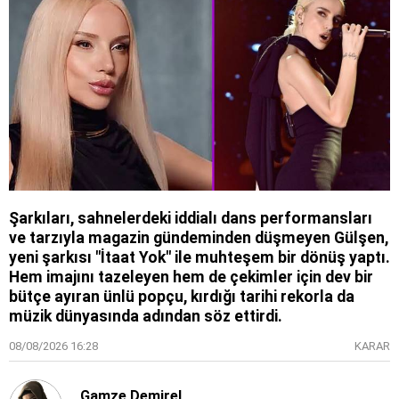
Şarkıları, sahnelerdeki iddialı dans performansları
ve tarzıyla magazin gündeminden düşmeyen Gülşen,
yeni şarkısı "İtaat Yok" ile muhteşem bir dönüş yaptı.
Hem imajını tazeleyen hem de çekimler için dev bir
bütçe ayıran ünlü popçu, kırdığı tarihi rekorla da
müzik dünyasında adından söz ettirdi.
08/08/2026 16:28
KARAR
Gamze Demirel