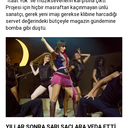
"İtaat Yok" ile müzikseverlerin karşısına çıktı.
Projesi için hiçbir masraftan kaçınmayan ünlü
sanatçı, gerek yeni imajı gerekse klibine harcadığı
servet değerindeki bütçeyle magazin gündemine
bomba gibi düştü.
YILLAR SONRA SARI SAÇLARA VEDA ETTİ