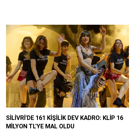
SİLİVRİ'DE 161 KİŞİLİK DEV KADRO: KLİP 16
MİLYON TL'YE MAL OLDU