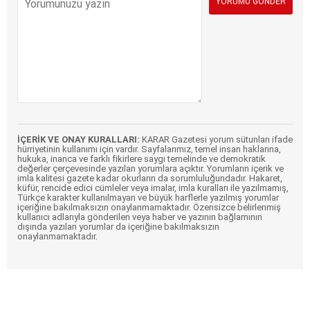
İÇERİK VE ONAY KURALLARI:
KARAR Gazetesi yorum sütunları ifade
hürriyetinin kullanımı için vardır. Sayfalarımız, temel insan haklarına,
hukuka, inanca ve farklı fikirlere saygı temelinde ve demokratik
değerler çerçevesinde yazılan yorumlara açıktır. Yorumların içerik ve
imla kalitesi gazete kadar okurların da sorumluluğundadır. Hakaret,
küfür, rencide edici cümleler veya imalar, imla kuralları ile yazılmamış,
Türkçe karakter kullanılmayan ve büyük harflerle yazılmış yorumlar
içeriğine bakılmaksızın onaylanmamaktadır. Özensizce belirlenmiş
kullanıcı adlarıyla gönderilen veya haber ve yazının bağlamının
dışında yazılan yorumlar da içeriğine bakılmaksızın
onaylanmamaktadır.