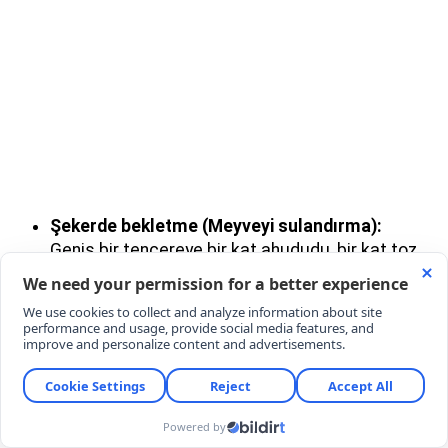
Şekerde bekletme (Meyveyi sulandırma):
Geniş bir tencereye bir kat ahududu, bir kat toz
şeker olacak şekilde malzemeleri dizin.
Tencerenin kapağını kapatıp meyvelerin kendi
suyunu salması için en az 4-5 saat (tercihen bir
gece) bekletin.
Pişirme aşaması:
Kendi suyuyla sulanan
tencereyi orta ateşe alın. Kaynamaya
başlayınca ocağın altını kısın. Çıkan köpükleri