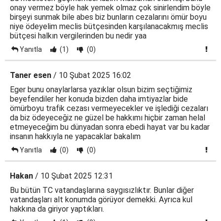
onay vermez böyle hak yemek olmaz çok sinirlendim böyle
birşeyi sunmak bile abes biz bunların cezalarını ömür boyu
niye ödeyelim meclis bütçesinden karşılanacakmış meclis
bütçesi halkın vergilerinden bu nedir yaa
Yanıtla
(1)
(0)
Taner esen
/ 10 Şubat 2025 16:02
Eger bunu onaylarlarsa yazıklar olsun bizim seçtiğimiz
beyefendiler her konuda bizden daha imtiyazlar bide
ömürboyu trafik cezası vermeyecekler ve işlediği cezaları
da biz ödeyeceğiz ne güzel be hakkımı hiçbir zaman helal
etmeyeceğim bu dünyadan sonra ebedi hayat var bu kadar
insanın hakkıyla ne yapacaklar bakalım
Yanıtla
(0)
(0)
Hakan
/ 10 Şubat 2025 12:31
Bu bütün TC vatandaşlarına saygısızlıktır. Bunlar diğer
vatandaşları alt konumda görüyor demekki. Ayrıca kul
hakkına da giriyor yaptıkları.