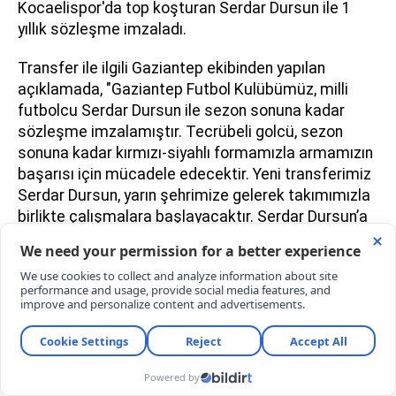
Kocaelispor'da top koşturan Serdar Dursun ile 1
yıllık sözleşme imzaladı.
Transfer ile ilgili Gaziantep ekibinden yapılan
açıklamada, "Gaziantep Futbol Kulübümüz, milli
futbolcu Serdar Dursun ile sezon sonuna kadar
sözleşme imzalamıştır. Tecrübeli golcü, sezon
sonuna kadar kırmızı-siyahlı formamızla armamızın
başarısı için mücadele edecektir. Yeni transferimiz
Serdar Dursun, yarın şehrimize gelerek takımımızla
birlikte çalışmalara başlayacaktır. Serdar Dursun’a
kulübümüze hoş geldin diyor; kırmızı-siyahlı
armamız altında başarılı, ve gollerle dolu bir sezon
geçirmesini diliyoruz" ifadelerine yer verildi.