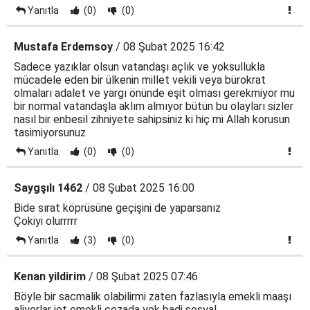
Yanıtla
(0)
(0)
Mustafa Erdemsoy
/ 08 Şubat 2025 16:42
Sadece yazıklar olsun vatandaşı açlık ve yoksullukla
mücadele eden bir ülkenin millet vekili veya bürokrat
olmaları adalet ve yargı önünde eşit olması gerekmiyor mu
bir normal vatandaşla aklım almıyor bütün bu olayları sizler
nasıl bir enbesil zihniyete sahipsiniz ki hiç mi Allah korusun
tasimiyorsunuz
Yanıtla
(0)
(0)
Saygşılı 1462
/ 08 Şubat 2025 16:00
Bide sırat köprüsüne geçişini de yaparsanız
Çokiyi olurrrrr
Yanıtla
(3)
(0)
Kenan yildirim
/ 08 Şubat 2025 07:46
Böyle bir sacmalik olabilirmi zaten fazlasıyla emekli maaşı
aliyorlar jet emekli cezada yok badi sosyal