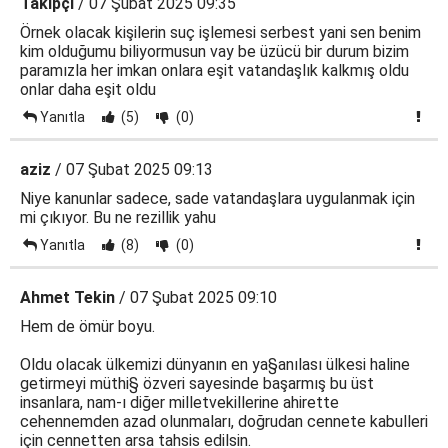
Takipçi
/ 07 Şubat 2025 09:35
Örnek olacak kişilerin suç işlemesi serbest yani sen benim
kim olduğumu biliyormusun vay be üzücü bir durum bizim
paramızla her imkan onlara eşit vatandaşlık kalkmış oldu
onlar daha eşit oldu
Yanıtla
(5)
(0)
aziz
/ 07 Şubat 2025 09:13
Niye kanunlar sadece, sade vatandaşlara uygulanmak için
mi çıkıyor. Bu ne rezillik yahu
Yanıtla
(8)
(0)
Ahmet Tekin
/ 07 Şubat 2025 09:10
Hem de ömür boyu.
Oldu olacak ülkemizi dünyanın en ya§anılası ülkesi haline
getirmeyi müthi§ özveri sayesinde başarmış bu üst
insanlara, nam-ı diğer milletvekillerine ahirette
cehennemden azad olunmaları, doğrudan cennete kabulleri
için cennetten arsa tahsis edilsin.