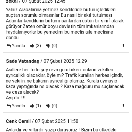
zekai
/ 07 Şubat 2025 12:45
Yalnız Arabalarına yetmez kendileride bütün işledikleri
suçtan sorumlu olmasınlar Bu nasıl bir akıl tutulması
Adamlar kendilerini bütün insanlardan üstün bir sınıf olarak
görüyor Zaten ömür boyu devletin tüm imkanlarından
faydalanıyorlar bu yemedimi bu meclis aile meclisine
döndü
Yanıtla
(3)
(0)
Sade Vatandaş
/ 07 Şubat 2025 12:29
Asillere her türlü şey reva görülürken, onların vekilleri
ayrıcalıklı olacaklar, öyle mi? Trafik kuralları herkes içindir,
ne vekilin, ne bakanın ayrıcalığı olamaz. Kurala uymayıp
kaza yaptığında ne olacak ? Kaza mağduru mu suçlanacak
ve ceza alacak?
Ayıptır..!!!
Yanıtla
(1)
(0)
Cenk Cemil
/ 07 Şubat 2025 11:58
Aylardır ve yıllardır yazıp duruyoruz ! Bizim bu ülkedeki