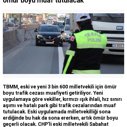
ömür boyu muaf tutulacak
TBMM, eski ve yeni 3 bin 600 milletvekili için ömür
boyu trafik cezası muafiyeti getiriliyor. Yeni
uygulamaya göre vekiller, kırmızı ışık ihlali, hız sınırı
aşımı ve hatalı park gibi trafik cezalarından muaf
tutulacak. Eski uygulamada milletvekilliği sona
erdiğinde bu hak da sona ererken, artık ömür boyu
geçerli olacak. CHP’li eski milletvekili Sabahat