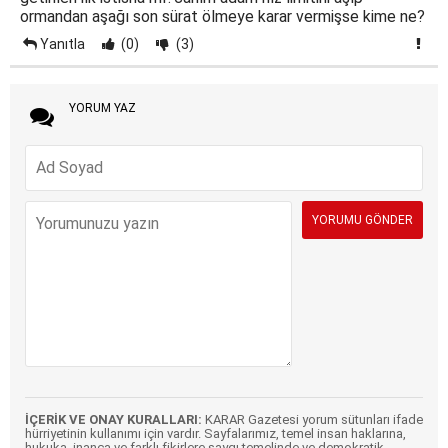
ormandan aşağı son sürat ölmeye karar vermişse kime ne?
Yanıtla
(0)
(3)
YORUM YAZ
İÇERİK VE ONAY KURALLARI:
KARAR Gazetesi yorum sütunları ifade
hürriyetinin kullanımı için vardır. Sayfalarımız, temel insan haklarına,
hukuka, inanca ve farklı fikirlere saygı temelinde ve demokratik