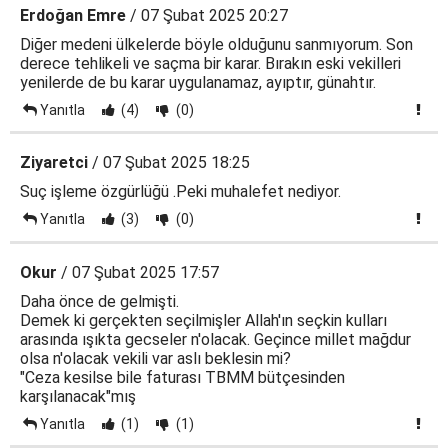
Erdoğan Emre
/ 07 Şubat 2025 20:27
Diğer medeni ülkelerde böyle olduğunu sanmıyorum. Son
derece tehlikeli ve saçma bir karar. Bırakın eski vekilleri
yenilerde de bu karar uygulanamaz, ayıptır, günahtır.
Yanıtla
(4)
(0)
Ziyaretci
/ 07 Şubat 2025 18:25
Suç işleme özgürlüğü .Peki muhalefet nediyor.
Yanıtla
(3)
(0)
Okur
/ 07 Şubat 2025 17:57
Daha önce de gelmişti.
Demek ki gerçekten seçilmişler Allah'ın seçkin kulları
arasında ışıkta gecseler n'olacak. Geçince millet mağdur
olsa n'olacak vekili var aslı beklesin mi?
"Ceza kesilse bile faturası TBMM bütçesinden
karşılanacak"mış
Yanıtla
(1)
(1)