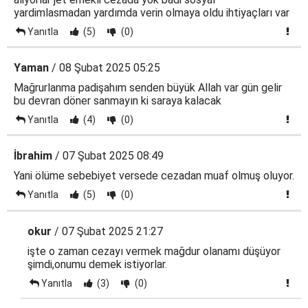
yardimlasmadan yardımda verin olmaya oldu ihtiyaçları var
Yanıtla
(5)
(0)
Yaman
/ 08 Şubat 2025 05:25
Mağrurlanma padişahım senden büyük Allah var gün gelir
bu devran döner sanmayın ki saraya kalacak
Yanıtla
(4)
(0)
İbrahim
/ 07 Şubat 2025 08:49
Yani ölüme sebebiyet versede cezadan muaf olmuş oluyor.
Yanıtla
(5)
(0)
okur
/ 07 Şubat 2025 21:27
işte o zaman cezayı vermek mağdur olanamı düşüyor
şimdi,onumu demek istiyorlar.
Yanıtla
(3)
(0)