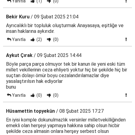
Yanıtla
(1)
(0)
Bekir Kuru
/ 09 Şubat 2025 21:04
Ayrıcalıklı bir topluluk oluşturmak Anayasaya, eşitliğe ve
insan haklarına aykırıdır.
Yanıtla
(2)
(0)
Aykut Çırak
/ 09 Şubat 2025 14:44
Böyle parça parça olmuyor tek bir kanun ile yeni eski tüm
millet vekillerinin ceza ehliyeti yoktur hiç bir şekilde hiç bir
suçtan dolayı ömür boyu cezalandırılamazlar diye
yasalaştırılsın hak ediyorlar
bunu
Yanıtla
(0)
(0)
Hüsamettin topyekûn
/ 08 Şubat 2025 17:27
En iyisi komple dokunulmazlık versinler milletvekilliğinden
emekli olan herşeyi yapmaya hakkına sahip olsun hicbir
şekilde ceza almasin onlara herşey serbest olsun