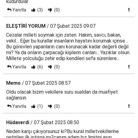
kudurdular
Yanıtla
(3)
(0)
ELEŞTİRİ YORUM
/ 07 Şubat 2025 09:07
Cezalar milleti soymak için zaten. Hakim, savcı, bakan,
vekil... Eğer bu kurallar insanların hayatını korumak içinse...
Bu görevleri yapanların canı korunacak kadar değerli değil
mi? Ya da onların çarpacağı kişilerin canları... Yazıklar olsun.
Millete yolculuğu zehir edip kendileri sefa sürenlere...
Yanıtla
(6)
(0)
Memo
/ 07 Şubat 2025 08:57
Oldu olacak bizim vekillere suru sualdan da muafiyet
sağlansın.
Yanıtla
(1)
(0)
Hüdaverdi
/ 07 Şubat 2025 08:50
Neden karşı çıkıyorsunuz ki?Bu kural milletvekillerine
getirilen ilk istisna mı?canım adam hız limitini aşıp