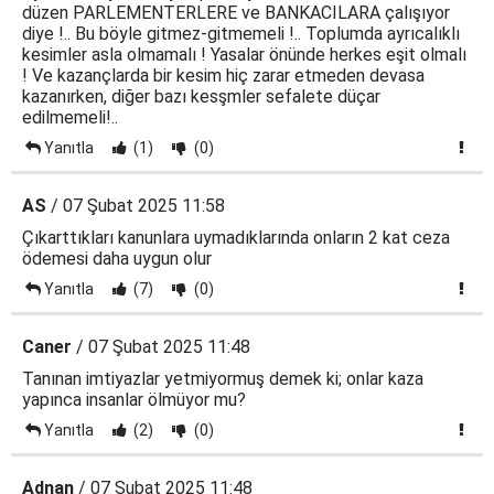
düzen PARLEMENTERLERE ve BANKACILARA çalışıyor
diye !.. Bu böyle gitmez-gitmemeli !.. Toplumda ayrıcalıklı
kesimler asla olmamalı ! Yasalar önünde herkes eşit olmalı
! Ve kazançlarda bir kesim hiç zarar etmeden devasa
kazanırken, diğer bazı kesşmler sefalete düçar
edilmemeli!..
Yanıtla
(1)
(0)
AS
/ 07 Şubat 2025 11:58
Çıkarttıkları kanunlara uymadıklarında onların 2 kat ceza
ödemesi daha uygun olur
Yanıtla
(7)
(0)
Caner
/ 07 Şubat 2025 11:48
Tanınan imtiyazlar yetmiyormuş demek ki; onlar kaza
yapınca insanlar ölmüyor mu?
Yanıtla
(2)
(0)
Adnan
/ 07 Şubat 2025 11:48