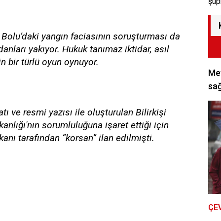
şüp
 Bolu’daki yangın faciasının soruşturması da
cdanları yakıyor. Hukuk tanımaz iktidar, asıl
n bir türlü oyun oynuyor.
Met
sağ
ı ve resmi yazısı ile oluşturulan Bilirkişi
kanlığı'nın sorumluluğuna işaret ettiği için
anı tarafından “korsan” ilan edilmişti.
ÇE