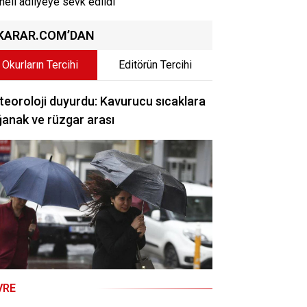
heli adliyeye sevk edildi
KARAR.COM’DAN
Okurların Tercihi
Editörün Tercihi
eoroloji duyurdu: Kavurucu sıcaklara
anak ve rüzgar arası
VRE