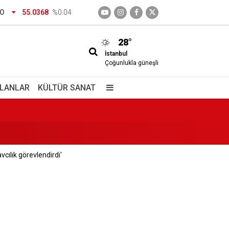
RO
55.0368
%0.04
yacak
28°
İstanbul
Çoğunlukla güneşli
İLANLAR
KÜLTÜR SANAT
vcılık görevlendirdi'