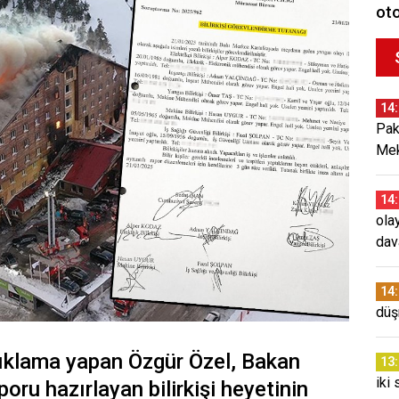
oto
14
Pak
Mek
14
ola
dav
14
düş
açıklama yapan Özgür Özel, Bakan
13
iki 
poru hazırlayan bilirkişi heyetinin