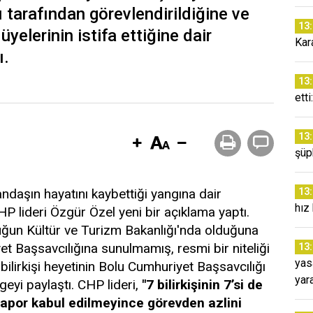
 tarafından görevlendirildiğine ve
13
yelerinin istifa ettiğine dair
Kar
ı.
13
ett
13
şüp
ndaşın hayatını kaybettiği yangına dair
13
hız
i CHP lideri Özgür Özel yeni bir açıklama yaptı.
ğun Kültür ve Turizm Bakanlığı'nda olduğuna
et Başsavcılığına sunulmamış, resmi bir niteliği
13
yas
 bilirkişi heyetinin Bolu Cumhuriyet Başsavcılığı
yar
geyi paylaştı. CHP lideri,
"7 bilirkişinin 7’si de
 rapor kabul edilmeyince görevden azlini