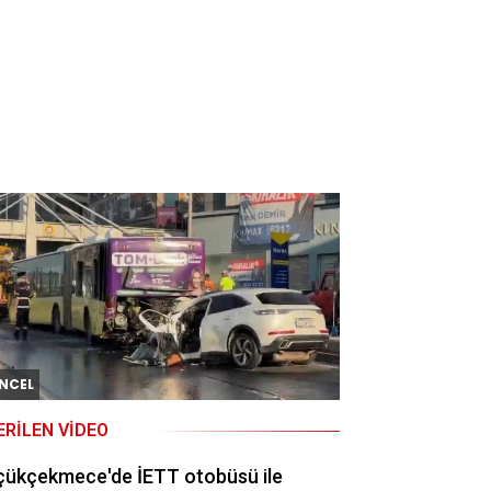
NCEL
ERILEN VIDEO
çükçekmece'de İETT otobüsü ile