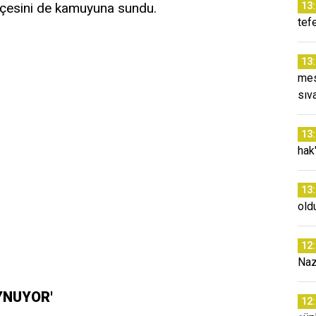
ilekçesini de kamuyuna sundu.
13
tef
13
mes
sıv
13
hak"
13
old
12
Naz
OYNUYOR'
12