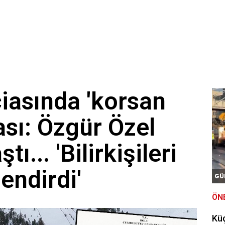
iasında 'korsan
ası: Özgür Özel
tı... 'Bilirkişileri
endirdi'
GÜ
ÖN
Kü