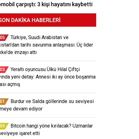
mobil çarpıştı: 3 kişi hayatını kaybetti
SON DAKIKA HABERLERI
Türkiye, Suudi Arabistan ve
:05
istan’dan tarihi savunma anlaşması: Üç lider
ke’de imzayı attı
Yeraltı oyuncusu Ülkü Hilal Çiftçi
:03
yında yeni detay: Annesi iki ay önce boşanma
ası açmış
Burdur ve Salda göllerinde su seviyesi
:01
meye devam ediyor
Bitcoin hangi yöne kırılacak? Uzmanlar
:59
seviyeye işaret etti