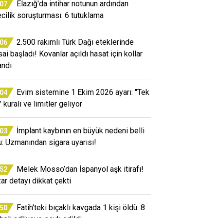
Elazığ'da intihar notunun ardından
:07
ecilik soruşturması: 6 tutuklama
2.500 rakımlı Türk Dağı eteklerinde
:06
ai başladı! Kovanlar açıldı hasat için kollar
andı
Evim sistemine 1 Ekim 2026 ayarı: "Tek
:04
 kuralı ve limitler geliyor
İmplant kaybının en büyük nedeni belli
:03
u: Uzmanından sigara uyarısı!
Melek Mosso’dan İspanyol aşk itirafı!
:52
ar detayı dikkat çekti
Fatih'teki bıçaklı kavgada 1 kişi öldü: 8
:50