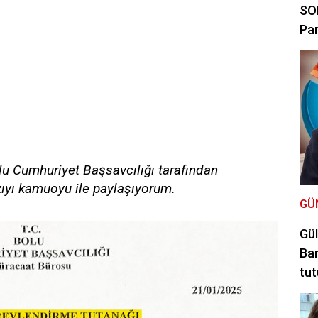
SON
Par
lu Cumhuriyet Başsavcılığı tarafından
zıyı kamuoyu ile paylaşıyorum.
GÜ
Gül
Bar
tut