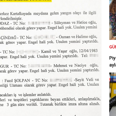
GÜ
Piy
ayl