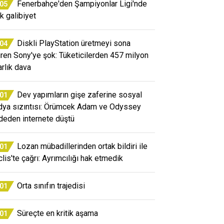
Fenerbahçe'den Şampiyonlar Ligi'nde
:05
ik galibiyet
Diskli PlayStation üretmeyi sona
:04
iren Sony'ye şok: Tüketicilerden 457 milyon
arlık dava
Dev yapımların gişe zaferine sosyal
:01
ya sızıntısı: Örümcek Adam ve Odyssey
deden internete düştü
Lozan mübadillerinden ortak bildiri ile
:01
lis'te çağrı: Ayrımcılığı hak etmedik
Orta sınıfın trajedisi
:01
Süreçte en kritik aşama
:01