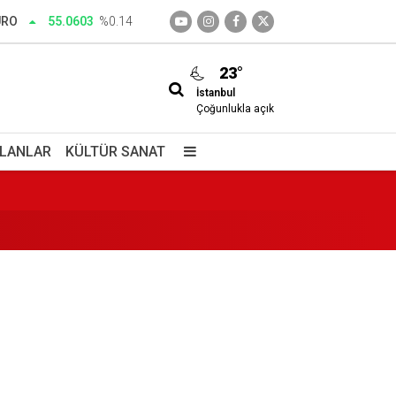
URO
55.0603
%0.14
23°
İstanbul
edim
Çoğunlukla açık
İLANLAR
KÜLTÜR SANAT