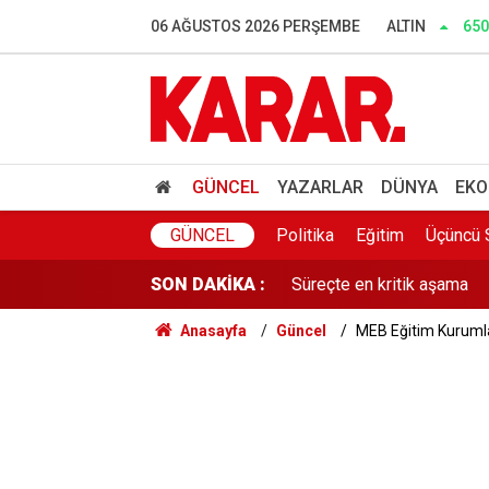
Dedetaş: Teşekkürler Üskü
06 AĞUSTOS 2026 PERŞEMBE
ALTIN
650
İnce: Muhalefet 'nasıl ols
Murat Bakan'dan WhatsApp
Lozan mübadillerinden orta
GÜNCEL
YAZARLAR
DÜNYA
EKO
Süreçte en kritik aşama
GÜNCEL
Politika
Eğitim
Üçüncü 
SON DAKİKA :
Gaziantep'te acı olay! 91 
Anasayfa
Güncel
MEB Eğitim Kurumla
Belediye kursunda öğrendi
Gazi ve şehit yakınlarına il