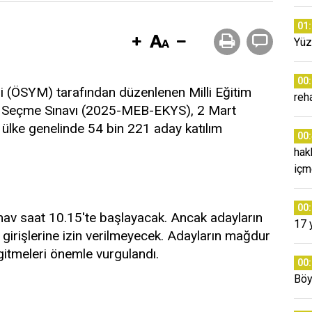
01
Yüz
00
 (ÖSYM) tarafından düzenlenen Milli Eğitim
reh
ci Seçme Sınavı (2025-MEB-EKYS), 2 Mart
 ülke genelinde 54 bin 221 aday katılım
00
hak
içm
00
nav saat 10.15'te başlayacak. Ancak adayların
17 
 girişlerine izin verilmeyecek. Adayların mağdur
gitmeleri önemle vurgulandı.
00
Böy