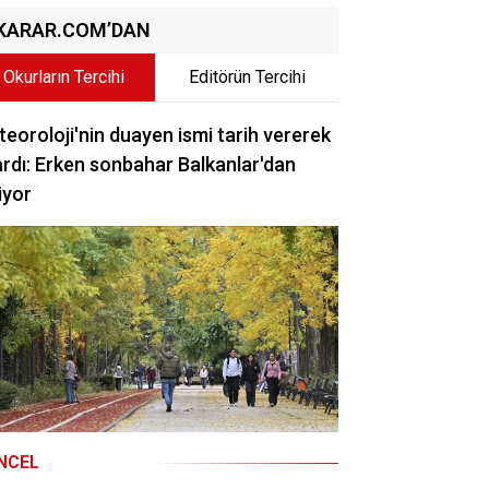
KARAR.COM’DAN
Okurların Tercihi
Editörün Tercihi
eoroloji'nin duayen ismi tarih vererek
rdı: Erken sonbahar Balkanlar'dan
iyor
NCEL