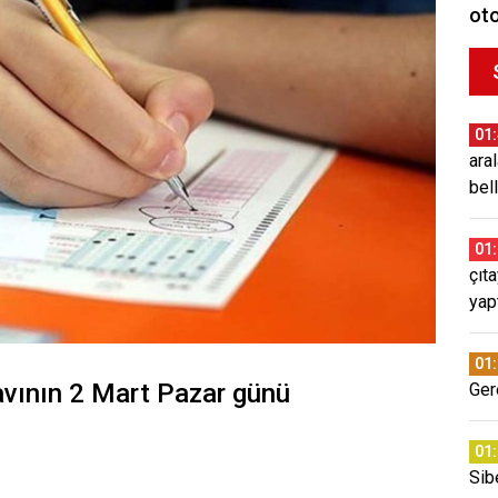
oto
01
ara
bell
01
çıt
yap
01
ının 2 Mart Pazar günü
Ger
01
Sib