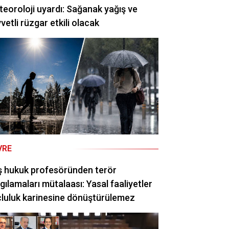
eoroloji uyardı: Sağanak yağış ve
vetli rüzgar etkili olacak
VRE
ş hukuk profesöründen terör
gılamaları mütalaası: Yasal faaliyetler
luluk karinesine dönüştürülemez