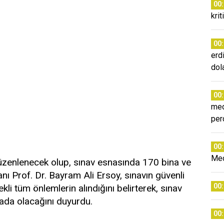
00
krit
00
erd
dol
00
med
per
00
Mec
düzenlenecek olup, sınav esnasında 170 bina ve
ı Prof. Dr. Bayram Ali Ersoy, sınavın güvenli
00
li tüm önlemlerin alındığını belirterek, sınav
ada olacağını duyurdu.
00