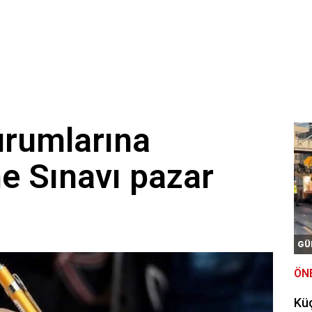
urumlarına
e Sınavı pazar
GÜ
ÖN
Kü