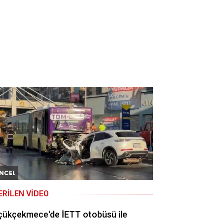
NCEL
ERILEN VIDEO
çükçekmece'de İETT otobüsü ile