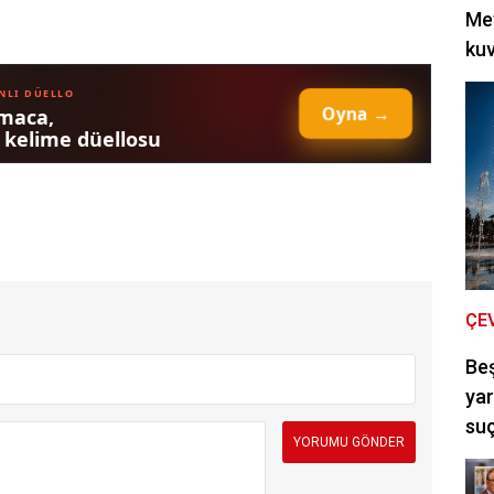
Met
kuv
ÇE
Be
yar
suç