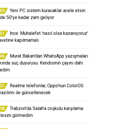
Yeni PC sistem kuracaklar acele etsin:
:03
de 50'ye kadar zam geliyor
İnce: Muhalefet 'nasıl olsa kazanıyoruz'
:51
avetine kapılmamalı
Murat Bakan'dan WhatsApp yazışmaları
:45
kında suç duyurusu: Kendisinin çayını dahi
edim
Realme telefonlar, Oppo'nun ColorOS
:31
yazılımı ile güncellenecek
Trabzon’da Salah’a coşkulu karşılama:
:18
lesini görmedim