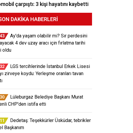
mobil çarpıştı: 3 kişi hayatını kaybetti
SON DAKIKA HABERLERI
Ay'da yaşam olabilir mi? Sır perdesini
:43
layacak 4 dev uzay aracı için fırlatma tarihi
i oldu
LGS tercihlerinde İstanbul Erkek Lisesi
:32
ayı zirveye koydu: Yerleşme oranları tavan
tı
Lüleburgaz Belediye Başkanı Murat
:30
enli CHP'den istifa etti
Dedetaş: Teşekkürler Üsküdar, tebrikler
:11
el Başkanım