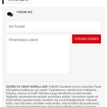
YORUM YAZ
İÇERİK VE ONAY KURALLARI:
KARAR Gazetesi yorum sütunları ifade
hürriyetinin kullanımı için vardır. Sayfalarımız, temel insan haklarına,
hukuka, inanca ve farklı fikirlere saygı temelinde ve demokratik
değerler çerçevesinde yazılan yorumlara açıktır. Yorumların içerik ve
imla kalitesi gazete kadar okurların da sorumluluğundadır. Hakaret,
küfür, rencide edici cümleler veya imalar, imla kuralları ile yazılmamış,
Türkçe karakter kullanılmayan ve büyük harflerle yazılmış yorumlar