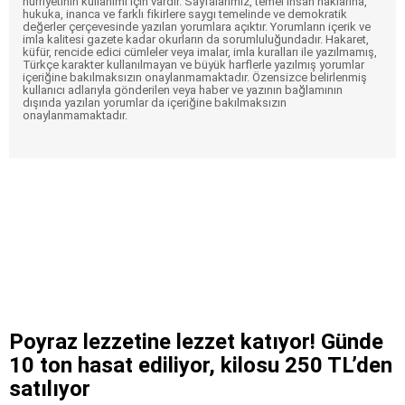
hürriyetinin kullanımı için vardır. Sayfalarımız, temel insan haklarına,
hukuka, inanca ve farklı fikirlere saygı temelinde ve demokratik
değerler çerçevesinde yazılan yorumlara açıktır. Yorumların içerik ve
imla kalitesi gazete kadar okurların da sorumluluğundadır. Hakaret,
küfür, rencide edici cümleler veya imalar, imla kuralları ile yazılmamış,
Türkçe karakter kullanılmayan ve büyük harflerle yazılmış yorumlar
içeriğine bakılmaksızın onaylanmamaktadır. Özensizce belirlenmiş
kullanıcı adlarıyla gönderilen veya haber ve yazının bağlamının
dışında yazılan yorumlar da içeriğine bakılmaksızın
onaylanmamaktadır.
Poyraz lezzetine lezzet katıyor! Günde
10 ton hasat ediliyor, kilosu 250 TL’den
satılıyor