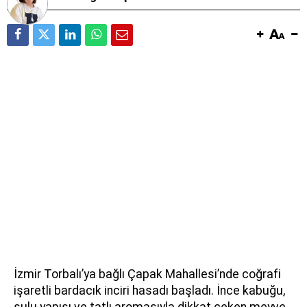
İzmir Torbalı’ya bağlı Çapak Mahallesi’nde coğrafi
işaretli bardacık inciri hasadı başladı. İnce kabuğu,
sulu yapısı ve tatlı aromasıyla dikkat çeken meyve