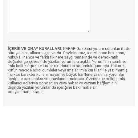
İÇERİK VE ONAY KURALLARI:
KARAR Gazetesi yorum sütunları ifade
hürriyetinin kullanımı için vardır. Sayfalarımız, temel insan haklarına,
hukuka, inanca ve farklı fikirlere saygı temelinde ve demokratik
değerler çerçevesinde yazılan yorumlara açıktır. Yorumların içerik ve
imla kalitesi gazete kadar okurların da sorumluluğundadır. Hakaret,
küfür, rencide edici cümleler veya imalar, imla kuralları ile yazılmamış,
Türkçe karakter kullanılmayan ve büyük harflerle yazılmış yorumlar
içeriğine bakılmaksızın onaylanmamaktadır. Özensizce belirlenmiş
kullanıcı adlarıyla gönderilen veya haber ve yazının bağlamının
dışında yazılan yorumlar da içeriğine bakılmaksızın
onaylanmamaktadır.