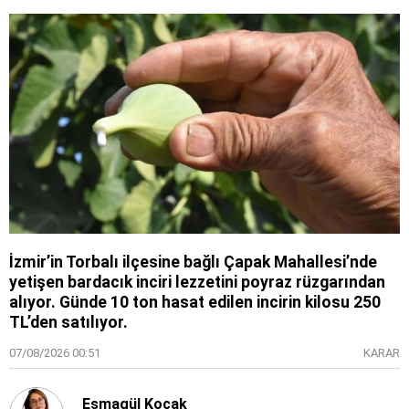
İzmir’in Torbalı ilçesine bağlı Çapak Mahallesi’nde
yetişen bardacık inciri lezzetini poyraz rüzgarından
alıyor. Günde 10 ton hasat edilen incirin kilosu 250
TL’den satılıyor.
07/08/2026 00:51
KARAR
Esmagül Koçak