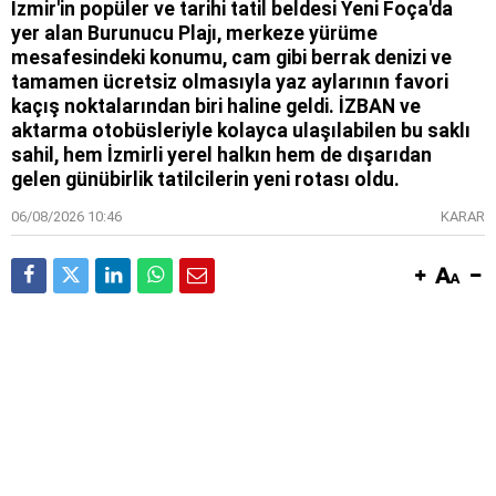
İzmir'in popüler ve tarihi tatil beldesi Yeni Foça'da
yer alan Burunucu Plajı, merkeze yürüme
mesafesindeki konumu, cam gibi berrak denizi ve
tamamen ücretsiz olmasıyla yaz aylarının favori
kaçış noktalarından biri haline geldi. İZBAN ve
aktarma otobüsleriyle kolayca ulaşılabilen bu saklı
sahil, hem İzmirli yerel halkın hem de dışarıdan
gelen günübirlik tatilcilerin yeni rotası oldu.
06/08/2026 10:46
KARAR