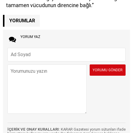
tamamen vücudunun direncine bağlı.”
YORUMLAR
YORUM YAZ
İÇERİK VE ONAY KURALLARI:
KARAR Gazetesi yorum sütunları ifade