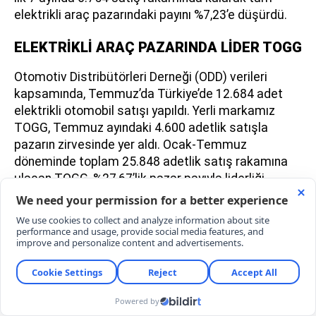
elektrikli araç pazarındaki payını %7,23’e düşürdü.
ELEKTRİKLİ ARAÇ PAZARINDA LİDER TOGG
Otomotiv Distribütörleri Derneği (ODD) verileri
kapsamında, Temmuz’da Türkiye’de 12.684 adet
elektrikli otomobil satışı yapıldı. Yerli markamız
TOGG, Temmuz ayındaki 4.600 adetlik satışla
pazarın zirvesinde yer aldı. Ocak-Temmuz
döneminde toplam 25.848 adetlik satış rakamına
ulaşan TOGG, %27,67’lik pazar payıyla liderliği
korudu.