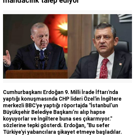
mandacılık talep ediyor
Cumhurbaşkanı Erdoğan 9. Milli İrade İftarı'nda
yaptığı konuşmasında CHP lideri Özel'in İngiltere
merkezli BBC'ye yaptığı röportajda "İstanbul’un
Büyükşehir Belediye Başkanı’nı alıp hapse
koyuyorlar ve İngiltere buna ses çıkarmıyor."
sözlerine tepki gösterdi. Erdoğan, "Bu sefer
Türkiye'yi yabancılara şikayet etmeye başladılar.