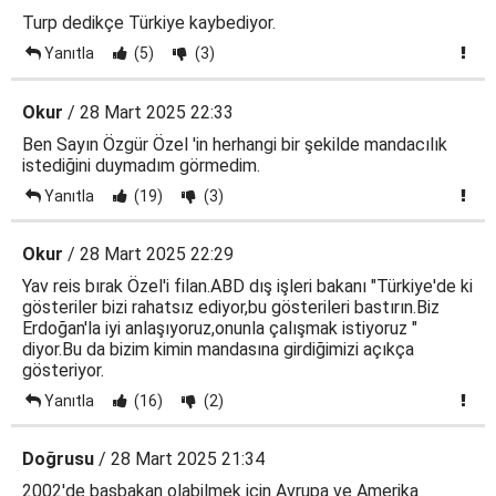
Turp dedikçe Türkiye kaybediyor.
Yanıtla
(5)
(3)
Okur
/ 28 Mart 2025 22:33
Ben Sayın Özgür Özel 'in herhangi bir şekilde mandacılık
istediğini duymadım görmedim.
Yanıtla
(19)
(3)
Okur
/ 28 Mart 2025 22:29
Yav reis bırak Özel'i filan.ABD dış işleri bakanı "Türkiye'de ki
gösteriler bizi rahatsız ediyor,bu gösterileri bastırın.Biz
Erdoğan'la iyi anlaşıyoruz,onunla çalışmak istiyoruz "
diyor.Bu da bizim kimin mandasına girdiğimizi açıkça
gösteriyor.
Yanıtla
(16)
(2)
Doğrusu
/ 28 Mart 2025 21:34
2002'de başbakan olabilmek için Avrupa ve Amerika