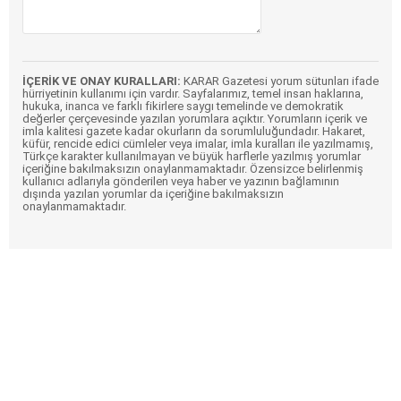
İÇERİK VE ONAY KURALLARI:
KARAR Gazetesi yorum sütunları ifade
hürriyetinin kullanımı için vardır. Sayfalarımız, temel insan haklarına,
hukuka, inanca ve farklı fikirlere saygı temelinde ve demokratik
değerler çerçevesinde yazılan yorumlara açıktır. Yorumların içerik ve
imla kalitesi gazete kadar okurların da sorumluluğundadır. Hakaret,
küfür, rencide edici cümleler veya imalar, imla kuralları ile yazılmamış,
Türkçe karakter kullanılmayan ve büyük harflerle yazılmış yorumlar
içeriğine bakılmaksızın onaylanmamaktadır. Özensizce belirlenmiş
kullanıcı adlarıyla gönderilen veya haber ve yazının bağlamının
dışında yazılan yorumlar da içeriğine bakılmaksızın
onaylanmamaktadır.