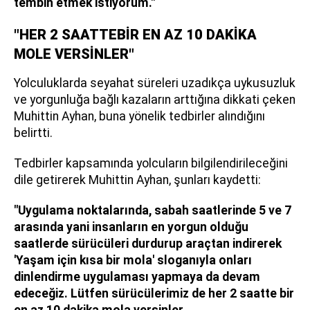
tembih etmek istiyorum."
"HER 2 SAATTEBİR EN AZ 10 DAKİKA
MOLE VERSİNLER"
Yolculuklarda seyahat süreleri uzadıkça uykusuzluk
ve yorgunluğa bağlı kazaların arttığına dikkati çeken
Muhittin Ayhan, buna yönelik tedbirler alındığını
belirtti.
Tedbirler kapsamında yolcuların bilgilendirileceğini
dile getirerek Muhittin Ayhan, şunları kaydetti:
"Uygulama noktalarında, sabah saatlerinde 5 ve 7
arasında yani insanların en yorgun olduğu
saatlerde sürücüleri durdurup araçtan indirerek
'Yaşam için kısa bir mola' sloganıyla onları
dinlendirme uygulaması yapmaya da devam
edeceğiz. Lütfen sürücülerimiz de her 2 saatte bir
en az 10 dakika mola versinler.