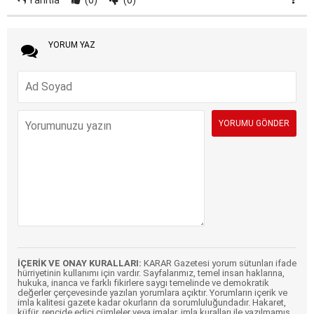
YORUM YAZ
İÇERİK VE ONAY KURALLARI:
KARAR Gazetesi yorum sütunları ifade
hürriyetinin kullanımı için vardır. Sayfalarımız, temel insan haklarına,
hukuka, inanca ve farklı fikirlere saygı temelinde ve demokratik
değerler çerçevesinde yazılan yorumlara açıktır. Yorumların içerik ve
imla kalitesi gazete kadar okurların da sorumluluğundadır. Hakaret,
küfür, rencide edici cümleler veya imalar, imla kuralları ile yazılmamış,