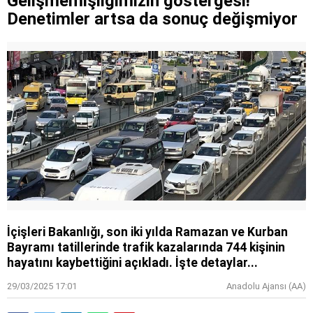
Gelişmemişliğimizin göstergesi!
Denetimler artsa da sonuç değişmiyor
İçişleri Bakanlığı, son iki yılda Ramazan ve Kurban
Bayramı tatillerinde trafik kazalarında 744 kişinin
hayatını kaybettiğini açıkladı. İşte detaylar...
29/03/2025 17:01
Anadolu Ajansı (AA)