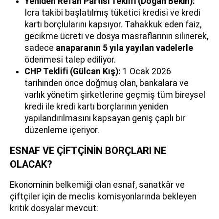
Yeniden Refah Partisi Teklifi (Doğan Bekin):
İcra takibi başlatılmış tüketici kredisi ve kredi
kartı borçlularını kapsıyor. Tahakkuk eden faiz,
gecikme ücreti ve dosya masraflarının silinerek,
sadece
anaparanın 5 yıla yayılan vadelerle
ödenmesi talep ediliyor.
CHP Teklifi (Gülcan Kış):
1 Ocak 2026
tarihinden önce doğmuş olan, bankalara ve
varlık yönetim şirketlerine geçmiş tüm bireysel
kredi ile kredi kartı borçlarının yeniden
yapılandırılmasını kapsayan geniş çaplı bir
düzenleme içeriyor.
ESNAF VE ÇİFTÇİNİN BORÇLARI NE
OLACAK?
Ekonominin belkemiği olan esnaf, sanatkâr ve
çiftçiler için de meclis komisyonlarında bekleyen
kritik dosyalar mevcut: