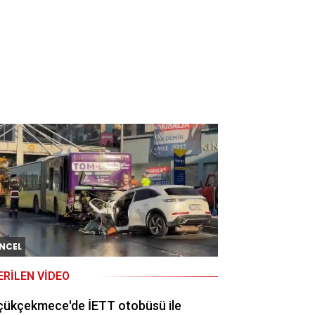
NCEL
ERILEN VIDEO
çükçekmece'de İETT otobüsü ile