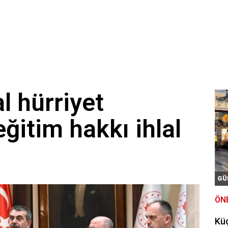
l hürriyet
eğitim hakkı ihlal
GÜ
ÖN
Kü