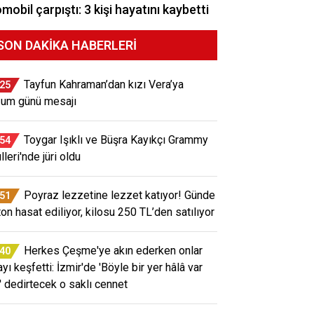
mobil çarpıştı: 3 kişi hayatını kaybetti
SON DAKIKA HABERLERI
Tayfun Kahraman’dan kızı Vera’ya
:25
um günü mesajı
Toygar Işıklı ve Büşra Kayıkçı Grammy
:54
leri'nde jüri oldu
Poyraz lezzetine lezzet katıyor! Günde
:51
ton hasat ediliyor, kilosu 250 TL’den satılıyor
Herkes Çeşme'ye akın ederken onlar
:40
yı keşfetti: İzmir'de 'Böyle bir yer hâlâ var
' dedirtecek o saklı cennet