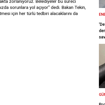
akta zorlanıyoruz. Belediyeler bu süreci
ızda sorunlara yol açıyor" dedi. Bakan Tekin,
si için her türlü tedbiri alacaklarını da
EN
'De
dem
sav
GÜ
Pro