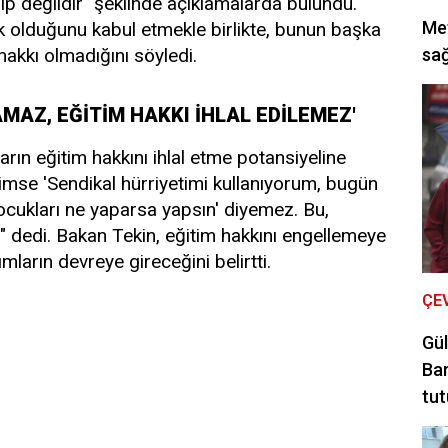
ip değildir" şeklinde açıklamalarda bulundu.
Met
ak olduğunu kabul etmekle birlikte, bunun başka
 hakkı olmadığını söyledi.
sağ
MAZ, EĞİTİM HAKKI İHLAL EDİLEMEZ'
arın eğitim hakkını ihlal etme potansiyeline
imse 'Sendikal hürriyetimi kullanıyorum, bugün
cukları ne yaparsa yapsın' diyemez. Bu,
r" dedi. Bakan Tekin, eğitim hakkını engellemeye
ımların devreye gireceğini belirtti.
ÇE
Gül
Bar
tut