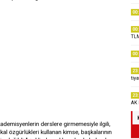
00
00
TLM
00
23
tiy
23
AK P
ademisyenlerin derslere girmemesiyle ilgili,
ikal özgürlükleri kullanan kimse, başkalarının