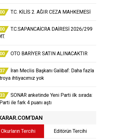
T.C. KİLİS 2. AĞIR CEZA MAHKEMESİ
:00
T.C.SAPANCAİCRA DAİRESİ 2026/299
:00
T.
OTO BARİYER SATIN ALINACAKTIR
:00
İran Meclis Başkanı Galibaf: Daha fazla
:37
atroya ihtiyacımız yok
SONAR anketinde Yeni Parti ilk sırada:
:33
arti ile fark 4 puanı aştı
KARAR.COM’DAN
Okurların Tercihi
Editörün Tercihi