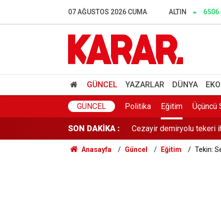
Herkes Çeşme'ye akın ederk
07 AĞUSTOS 2026 CUMA
ALTIN
6506
Dalgıçlar bile işin içindey
SONAR anketinde Yeni Parti 
Tahliye edilen Çaykara’dan
GÜNCEL
YAZARLAR
DÜNYA
EKO
Cezayir demiryolu tekeri 
GÜNCEL
Politika
Eğitim
Üçüncü 
SON DAKİKA :
Günaydın YENİ Parti Artvin
Anasayfa
Güncel
Eğitim
Tekin: S
Çerçeve yasa sonrası Diyan
Dışarıda nefes alınamıyor