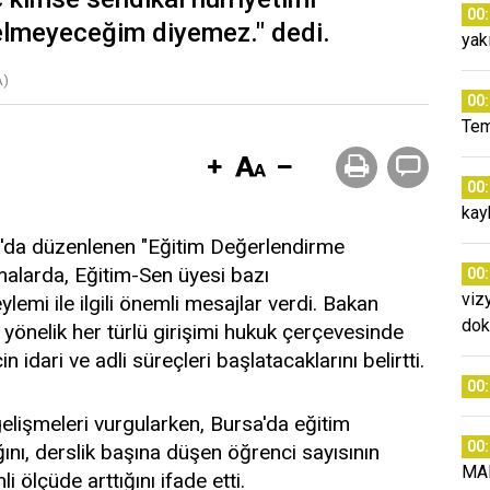
00
elmeyeceğim diyemez." dedi.
yak
A)
00
Tem
00
kay
sa'da düzenlenen "Eğitim Değerlendirme
amalarda, Eğitim-Sen üyesi bazı
00
viz
emi ile ilgili önemli mesajlar verdi. Bakan
dok
 yönelik her türlü girişimi hukuk çerçevesinde
n idari ve adli süreçleri başlatacaklarını belirtti.
00
gelişmeleri vurgularken, Bursa'da eğitim
00
ğını, derslik başına düşen öğrenci sayısının
MA
 ölçüde arttığını ifade etti.