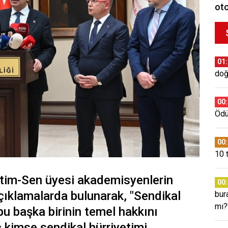
oto
01
doğ
00
Ödül
00
10 
ğitim-Sen üyesi akademisyenlerin
00
 açıklamalarda bulunarak, "Sendikal
bura
mı?
bu başka birinin temel hakkını
 kimse sendikal hürriyetimi