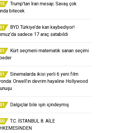
Trump'tan İran mesajı: Savaş çok
:15
ında bitecek
BYD Türkiye’de kan kaybediyor!
:01
muz’da sadece 17 araç satabildi
Kürt seçmeni matematik sanan seçimi
:01
beder
Sinemalarda ikisi yerli 6 yeni film
:01
yonda: Orwell’ın devrim hayaline Hollywood
unuşu
Dalgıçlar bile işin içindeymiş
:01
T.C. İSTANBUL 8. AİLE
:00
HKEMESİNDEN