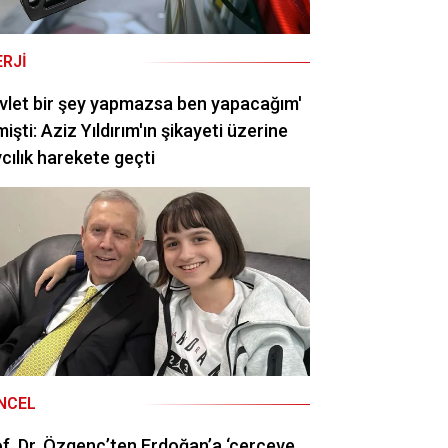
ERJI
vlet bir şey yapmazsa ben yapacağım'
işti: Aziz Yıldırım'ın şikayeti üzerine
cılık harekete geçti
NCEL
f. Dr. Özgenç’ten Erdoğan’a ‘çerçeve