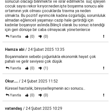
sonucun olacağı bilinmekte ve ısrar edilmekte. suç işleyen
cocuk sayısı rekor kırıyor.neden.işte boşanma sonucu aile
ortamının yok olması çocuklarda travma ya neden
olmakta. Bu pozitif ayrımcılık kadına özgürlüğü, sorumluluk
almadan eğlenceli yaşamayı cazip hale getirdiği için
kadınlar boşanıyor aslında.Bilinçli olarak bu sonuc istendiği
için geri dönüşe bir caba olmayacak yönetenlerce
Yanıtla
(0)
(0)
Hamza abi
/ 24 Şubat 2025 13:35
Boşanmaların sebebi çoğunlukla ekonomik hayat çok
pahalı ve gelir seviyesi çok düşük
Yanıtla
(0)
(1)
Okur....
/ 24 Şubat 2025 11:52
Küresel hastalık; bireyselleşmenin acı sonucu...
Yanıtla
(0)
(0)
vatandaş
/ 24 Şubat 2025 10:29