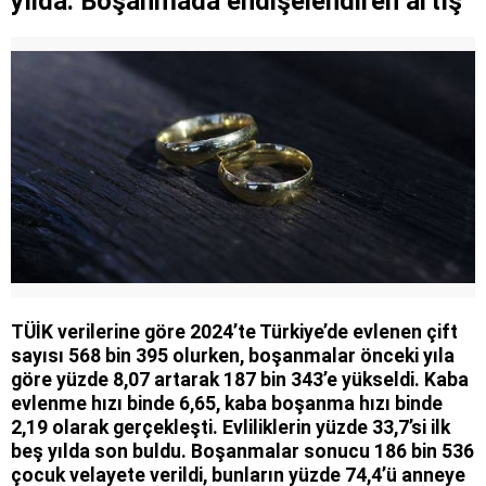
yılda: Boşanmada endişelendiren artış
TÜİK verilerine göre 2024’te Türkiye’de evlenen çift
sayısı 568 bin 395 olurken, boşanmalar önceki yıla
göre yüzde 8,07 artarak 187 bin 343’e yükseldi. Kaba
evlenme hızı binde 6,65, kaba boşanma hızı binde
2,19 olarak gerçekleşti. Evliliklerin yüzde 33,7’si ilk
beş yılda son buldu. Boşanmalar sonucu 186 bin 536
çocuk velayete verildi, bunların yüzde 74,4’ü anneye