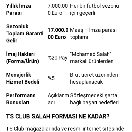
Yıllık İmza
7.000.00
Her bir futbol sezonu
Parası
0 Euro
için geçerli
Sezonluk
17.000.0
Maaş + İmza parası
Toplam Garanti
00 Euro
toplamı
Gelir
İmaj Hakları
"Mohamed Salah"
%20 Pay
(Forma/Ürün)
markalı ürünlerden
Menajerlik
Brüt ücret üzerinden
%5
Hizmet Bedeli
hesaplanacak
Performans
Açıklanm
Sözleşmedeki şarta
Bonusları
adı
bağlı başarı hedefleri
TS CLUB SALAH FORMASI NE KADAR?
TS Club mağazalarında ve resmi internet sitesinde