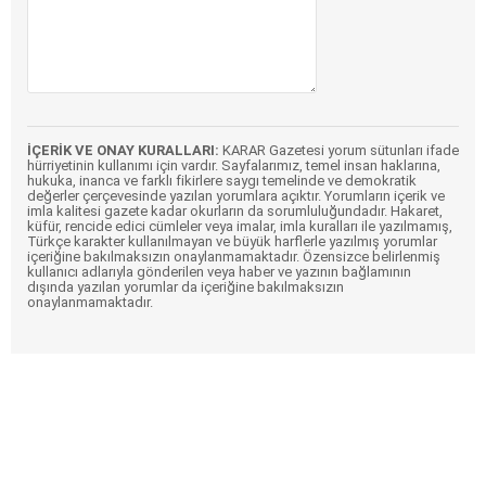
İÇERİK VE ONAY KURALLARI:
KARAR Gazetesi yorum sütunları ifade
hürriyetinin kullanımı için vardır. Sayfalarımız, temel insan haklarına,
hukuka, inanca ve farklı fikirlere saygı temelinde ve demokratik
değerler çerçevesinde yazılan yorumlara açıktır. Yorumların içerik ve
imla kalitesi gazete kadar okurların da sorumluluğundadır. Hakaret,
küfür, rencide edici cümleler veya imalar, imla kuralları ile yazılmamış,
Türkçe karakter kullanılmayan ve büyük harflerle yazılmış yorumlar
içeriğine bakılmaksızın onaylanmamaktadır. Özensizce belirlenmiş
kullanıcı adlarıyla gönderilen veya haber ve yazının bağlamının
dışında yazılan yorumlar da içeriğine bakılmaksızın
onaylanmamaktadır.