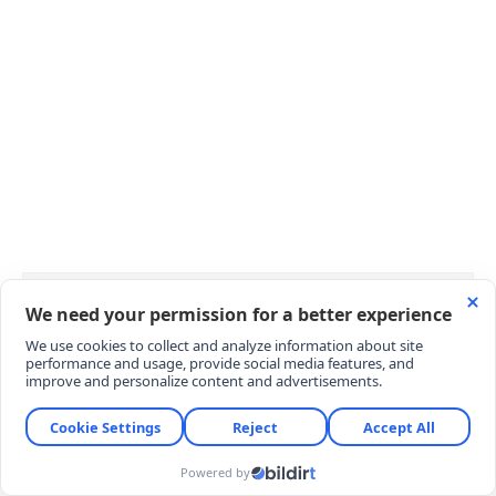
ChatGPT-5.6 kendi kod
hatalarını bulup kendisi
düzeltiyor
YORUMLAR