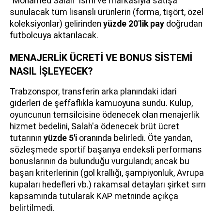
"Mohamed Salah" ismi ve markasıyla satışa
sunulacak tüm lisanslı ürünlerin (forma, tişört, özel
koleksiyonlar) gelirinden
yüzde 20'lik pay
doğrudan
futbolcuya aktarılacak.
MENAJERLİK ÜCRETİ VE BONUS SİSTEMİ
NASIL İŞLEYECEK?
Trabzonspor, transferin arka planındaki idari
giderleri de şeffaflıkla kamuoyuna sundu. Kulüp,
oyuncunun temsilcisine ödenecek olan menajerlik
hizmet bedelini, Salah'a ödenecek brüt ücret
tutarının
yüzde 5'i
oranında belirledi. Öte yandan,
sözleşmede sportif başarıya endeksli performans
bonuslarının da bulunduğu vurgulandı; ancak bu
başarı kriterlerinin (gol krallığı, şampiyonluk, Avrupa
kupaları hedefleri vb.) rakamsal detayları şirket sırrı
kapsamında tutularak KAP metninde açıkça
belirtilmedi.