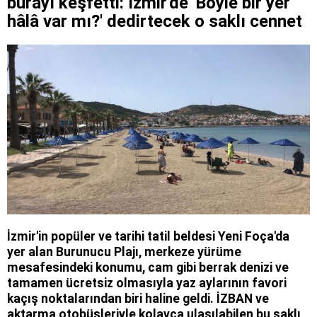
burayı keşfetti: İzmir'de 'Böyle bir yer
hâlâ var mı?' dedirtecek o saklı cennet
İzmir'in popüler ve tarihi tatil beldesi Yeni Foça'da
yer alan Burunucu Plajı, merkeze yürüme
mesafesindeki konumu, cam gibi berrak denizi ve
tamamen ücretsiz olmasıyla yaz aylarının favori
kaçış noktalarından biri haline geldi. İZBAN ve
aktarma otobüsleriyle kolayca ulaşılabilen bu saklı