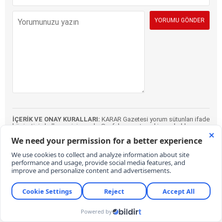
İÇERİK VE ONAY KURALLARI:
KARAR Gazetesi yorum sütunları ifade
hürriyetinin kullanımı için vardır. Sayfalarımız, temel insan haklarına,
hukuka, inanca ve farklı fikirlere saygı temelinde ve demokratik
değerler çerçevesinde yazılan yorumlara açıktır. Yorumların içerik ve
imla kalitesi gazete kadar okurların da sorumluluğundadır. Hakaret,
küfür, rencide edici cümleler veya imalar, imla kuralları ile yazılmamış,
Türkçe karakter kullanılmayan ve büyük harflerle yazılmış yorumlar
içeriğine bakılmaksızın onaylanmamaktadır. Özensizce belirlenmiş
kullanıcı adlarıyla gönderilen veya haber ve yazının bağlamının
dışında yazılan yorumlar da içeriğine bakılmaksızın
onaylanmamaktadır.