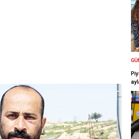
GÜ
Piy
ayl