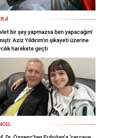
ERJI
vlet bir şey yapmazsa ben yapacağım'
işti: Aziz Yıldırım'ın şikayeti üzerine
cılık harekete geçti
NCEL
f. Dr. Özgenç’ten Erdoğan’a ‘çerçeve