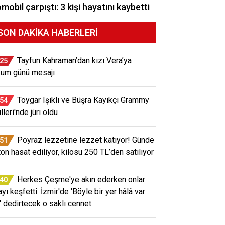
mobil çarpıştı: 3 kişi hayatını kaybetti
SON DAKIKA HABERLERI
Tayfun Kahraman’dan kızı Vera’ya
:25
um günü mesajı
Toygar Işıklı ve Büşra Kayıkçı Grammy
:54
leri'nde jüri oldu
Poyraz lezzetine lezzet katıyor! Günde
:51
ton hasat ediliyor, kilosu 250 TL’den satılıyor
Herkes Çeşme'ye akın ederken onlar
:40
yı keşfetti: İzmir'de 'Böyle bir yer hâlâ var
' dedirtecek o saklı cennet