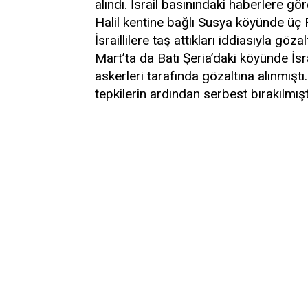
alındı. İsrail basınındaki haberlere gör
Halil kentine bağlı Susya köyünde üç F
İsraillilere taş attıkları iddiasıyla göza
Mart’ta da Batı Şeria’daki köyünde İsrai
askerleri tarafında gözaltına alınmış
tepkilerin ardından serbest bırakılmışt