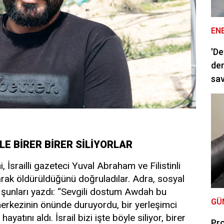
EN
'De
dem
sav
LE BİRER BİRER SİLİYORLAR
, İsrailli gazeteci Yuval Abraham ve Filistinli
arak öldürüldüğünü doğruladılar. Adra, sosyal
şunları yazdı: “Sevgili dostum Awdah bu
GÜ
erkezinin önünde duruyordu, bir yerleşimci
tını aldı. İsrail bizi işte böyle siliyor, birer
Pro