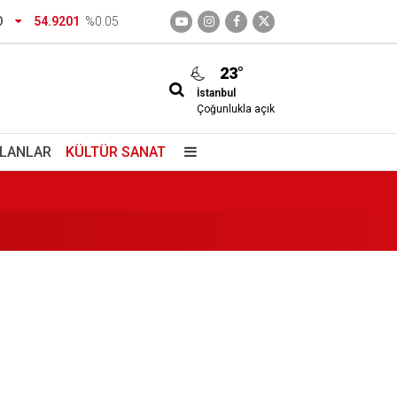
dirtecek o saklı cennet
O
54.9201
%0.05
23°
İstanbul
Çoğunlukla açık
İLANLAR
KÜLTÜR SANAT
izimdir
giç içiyorlar