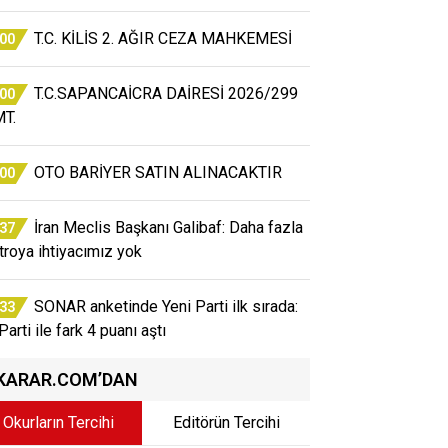
T.C. KİLİS 2. AĞIR CEZA MAHKEMESİ
:00
T.C.SAPANCAİCRA DAİRESİ 2026/299
:00
T.
OTO BARİYER SATIN ALINACAKTIR
:00
İran Meclis Başkanı Galibaf: Daha fazla
:37
atroya ihtiyacımız yok
SONAR anketinde Yeni Parti ilk sırada:
:33
arti ile fark 4 puanı aştı
KARAR.COM’DAN
Okurların Tercihi
Editörün Tercihi