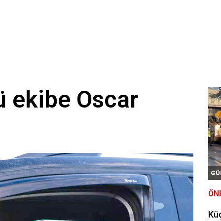
ü ekibe Oscar
GÜ
ÖN
Kü