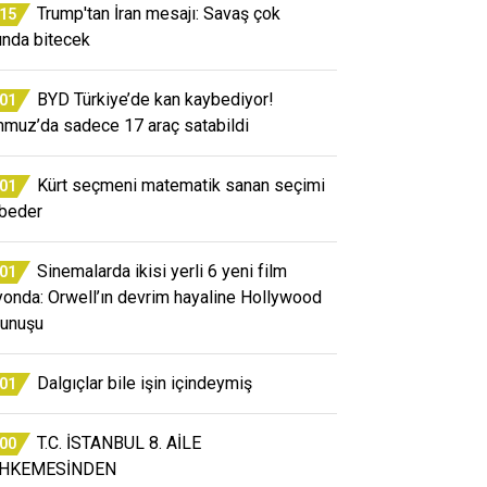
Trump'tan İran mesajı: Savaş çok
:15
ında bitecek
BYD Türkiye’de kan kaybediyor!
:01
muz’da sadece 17 araç satabildi
Kürt seçmeni matematik sanan seçimi
:01
beder
Sinemalarda ikisi yerli 6 yeni film
:01
yonda: Orwell’ın devrim hayaline Hollywood
unuşu
Dalgıçlar bile işin içindeymiş
:01
T.C. İSTANBUL 8. AİLE
:00
HKEMESİNDEN