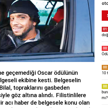
oto
01
doğ
00
Ödül
00
 önüne geçemediği Oscar ödülünün
10 
lgeseli ekibine kesti. Belgeselin
Bilal, topraklarını gasbeden
00
bura
iyle göz altına alındı. Filistinlilere
mı?
r acı haber de belgesele konu olan