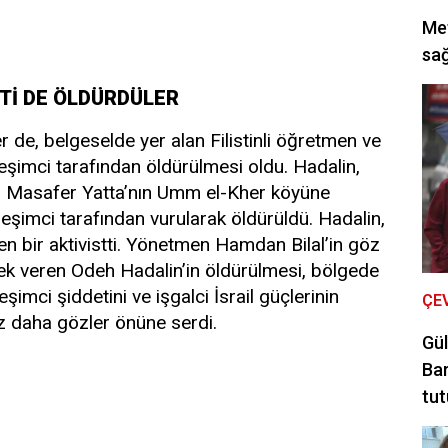
Met
sağ
Tİ DE ÖLDÜRDÜLER
r de, belgeselde yer alan Filistinli öğretmen ve
erleşimci tarafından öldürülmesi oldu. Hadalin,
ki Masafer Yatta’nın Umm el-Kher köyüne
erleşimci tarafından vurularak öldürüldü. Hadalin,
n bir aktivistti. Yönetmen Hamdan Bilal’in göz
tek veren Odeh Hadalin’in öldürülmesi, bölgede
şimci şiddetini ve işgalci İsrail güçlerinin
ÇE
kez daha gözler önüne serdi.
Gül
Bar
tut