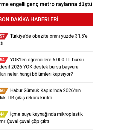
me engelli genç metro raylarına düştü
SON DAKIKA HABERLERI
Türkiye’de obezite oranı yüzde 31,5’e
:57
tı
YÖK'ten öğrencilere 6.000 TL bursu
:54
desi! 2026 YÖK destek bursu başvuru
tları neler, hangi bölümleri kapsıyor?
Habur Gümrük Kapısı'nda 2026'nın
:50
ük TIR çıkış rekoru kırıldı
İçme suyu kaynağında mikroplastik
:44
rmı: Çuval çuval çöp çıktı