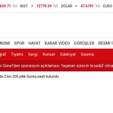
plastik alarmı: Çuval çuval çöp çıktı
659.71
%0
BIST
13779.39
%0
DOLAR
47.6791
%0
EURO
çları ayın kaçında açıklanacak? 2026 YKS tercih sonuçları ve E-K
r' tuzağı: Tek tıkla e-Devlet bilgilerinizi ele geçiriyorlar
 atan eşinden kan donduran ifade: Cesedi battaniyeye sarıp kayı
NOMI
SPOR
HAYAT
KARAR VIDEO
GÖRÜŞLER
RESMI 
ı Günel'den operasyon açıklaması: Yaşanan sürecin tesadüf olma
ğraf
Tiyatro
Sergi
Konser
Edebiyat
Sinema
'da sıcaklıklar düşecek
e 2 bin 200 yıllık Güneş saati bulundu
emek? 200 sayılı kararname ile atamalarda neler değişecek?
tiren anlar: Görme engelli genç metro raylarına düştü