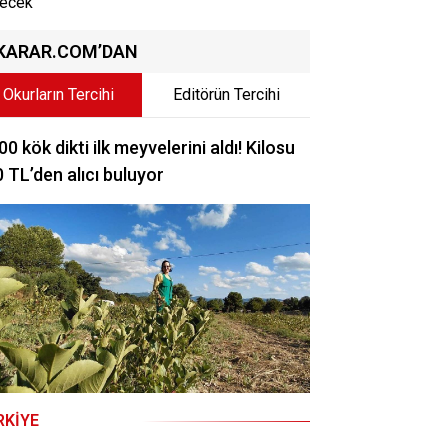
ecek
KARAR.COM’DAN
Okurların Tercihi
Editörün Tercihi
00 kök dikti ilk meyvelerini aldı! Kilosu
 TL’den alıcı buluyor
RKIYE