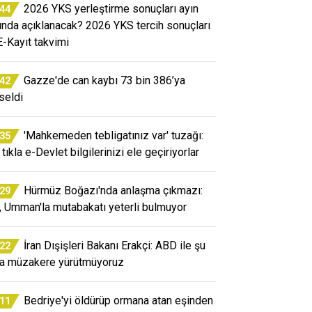
2026 YKS yerleştirme sonuçları ayın
:44
ında açıklanacak? 2026 YKS tercih sonuçları
E-Kayıt takvimi
Gazze'de can kaybı 73 bin 386’ya
:42
seldi
'Mahkemeden tebligatınız var' tuzağı:
:35
tıkla e-Devlet bilgilerinizi ele geçiriyorlar
Hürmüz Boğazı'nda anlaşma çıkmazı:
:29
n, Umman'la mutabakatı yeterli bulmuyor
İran Dışişleri Bakanı Erakçi: ABD ile şu
:22
a müzakere yürütmüyoruz
Bedriye'yi öldürüp ormana atan eşinden
:11