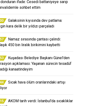
 donduran ifade: Cesedi battaniyeye sarıp
ınvalidemle sohbet ettim
Galaksinin kıyısında dev patlama:
:00
gin kara delik bir yıldızı parçaladı
Namaz sırasında çantası çalındı:
:57
aşık 450 bin liralık birikimini kaybetti
Kuşadası Belediye Başkanı Günel'den
:53
rasyon açıklaması: Yaşanan sürecin tesadüf
adığı kanaatindeyim
Sıcak hava ölüm oranlarındaki artışı
:44
liyor
AKOM tarih verdi: İstanbul'da sıcaklıklar
:15