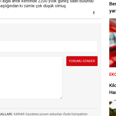
 aigai antik kentinde 2200 yıllık güneş saati bulundu"
Be
başlığından ki cümle çok düşük olmuş.
yar
EK
Kil
Has
RALLARI:
KARAR Gazetesi yorum sütunları ifade hürriyetinin