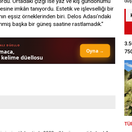
yordu. Ortadaki çizgi ise yaz ve kış gündönümü
düş
ine imkân tanıyordu. Estetik ve işlevselliği bir
nın eşsiz örneklerinden biri. Delos Adası’ndaki
lenmiş başka bir güneş saatine rastlamadık.”
3.5
750
TÜ