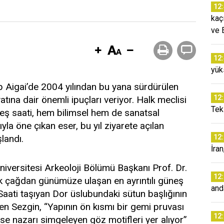
12
kaç
ve 
12
yük
ip Aigai’de 2004 yılından bu yana sürdürülen
12
atına dair önemli ipuçları veriyor. Halk meclisi
Tek 
eş saati, hem bilimsel hem de sanatsal
ıyla öne çıkan eser, bu yıl ziyarete açılan
landı.
12
İra
iversitesi Arkeoloji Bölümü Başkanı Prof. Dr.
12
k çağdan günümüze ulaşan en ayrıntılı güneş
and
Saati taşıyan Dor üslubundaki sütun başlığının
rten Sezgin, “Yapının ön kısmı bir gemi pruvası
12
ise nazarı simgeleyen göz motifleri yer alıyor”