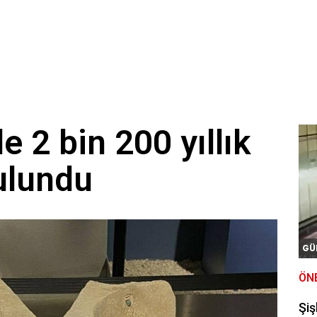
e 2 bin 200 yıllık
ulundu
GÜ
ÖN
Şiş