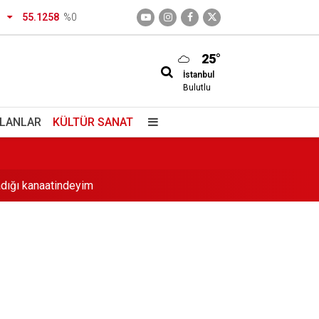
55.1258
%0
ayıt takvimi
25°
İstanbul
Bulutlu
nvalidemle sohbet ettim
İLANLAR
KÜLTÜR SANAT
dığı kanaatindeyim