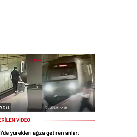
NCEL
ERILEN VIDEO
li'de yürekleri ağza getiren anlar: