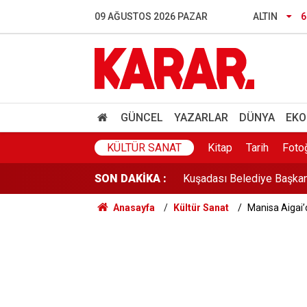
İçme suyu kaynağında mikro
09 AĞUSTOS 2026 PAZAR
ALTIN
6
2026 YKS yerleştirme sonu
'Mahkemeden tebligatınız va
Bedriye'yi öldürüp ormana
GÜNCEL
YAZARLAR
DÜNYA
EKO
Kuşadası Belediye Başkan
KÜLTÜR SANAT
Kitap
Tarih
Foto
SON DAKİKA :
AKOM tarih verdi: İstanbul
Anasayfa
Kültür Sanat
Manisa Aigai’d
Kamuda tutulu kadro ne d
Şişli'de yürekleri ağza ge