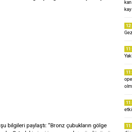
kan
kay
12
Gez
11
Yakl
11
ope
olm
11
etki
 şu bilgileri paylaştı: “Bronz çubukların gölge
11