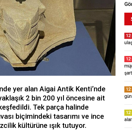
Gör
12
ulaş
12
müj
şar
de yer alan Aigai Antik Kenti’nde
12
günl
yaklaşık 2 bin 200 yıl öncesine ait
keşfedildi. Tek parça halinde
12
vası biçimindeki tasarımı ve ince
ala
zcilik kültürüne ışık tutuyor.