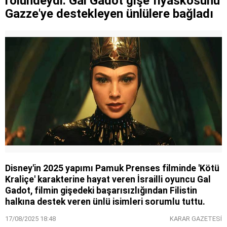
rolündeydi: Gal Gadot gişe fiyaskosunu
Gazze'ye destekleyen ünlülere bağladı
Disney'in 2025 yapımı Pamuk Prenses filminde 'Kötü
Kraliçe' karakterine hayat veren İsrailli oyuncu Gal
Gadot, filmin gişedeki başarısızlığından Filistin
halkına destek veren ünlü isimleri sorumlu tuttu.
17/08/2025 18:48
KARAR GAZETESİ