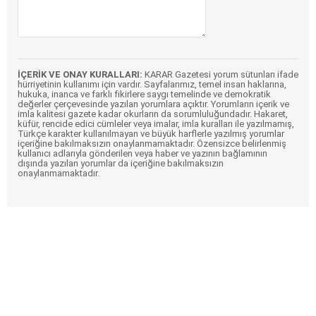
İÇERİK VE ONAY KURALLARI:
KARAR Gazetesi yorum sütunları ifade
hürriyetinin kullanımı için vardır. Sayfalarımız, temel insan haklarına,
hukuka, inanca ve farklı fikirlere saygı temelinde ve demokratik
değerler çerçevesinde yazılan yorumlara açıktır. Yorumların içerik ve
imla kalitesi gazete kadar okurların da sorumluluğundadır. Hakaret,
küfür, rencide edici cümleler veya imalar, imla kuralları ile yazılmamış,
Türkçe karakter kullanılmayan ve büyük harflerle yazılmış yorumlar
içeriğine bakılmaksızın onaylanmamaktadır. Özensizce belirlenmiş
kullanıcı adlarıyla gönderilen veya haber ve yazının bağlamının
dışında yazılan yorumlar da içeriğine bakılmaksızın
onaylanmamaktadır.