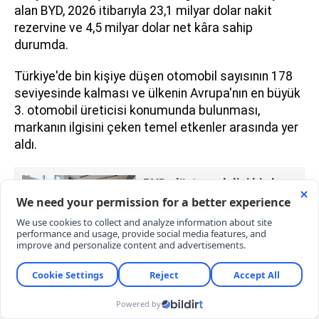
alan BYD, 2026 itibarıyla 23,1 milyar dolar nakit
rezervine ve 4,5 milyar dolar net kâra sahip
durumda.
Türkiye'de bin kişiye düşen otomobil sayısının 178
seviyesinde kalması ve ülkenin Avrupa'nın en büyük
3. otomobil üreticisi konumunda bulunması,
markanın ilgisini çeken temel etkenler arasında yer
aldı.
BYD, dört modelini birden
Türkiye satış listesinden
çıkardı
DIŞ POLİTİKADAKİ YÖN DEĞİŞİMİ SÜRECİ
ETKİLEDİ