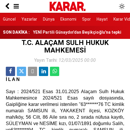
Türkiye'den vize serbestisi için yeni adım
7 gün 7 gece hiç durmadan döndüler
Güncel
Yazarlar
Dünya
Ekonomi
Spor
Hayat
Karar Vi
SON DAKİKA :
YENİ Partili Günaydın'dan Beşikçioğlu'na tepki
T.C. ALAÇAM SULH HUKUK
Yeni YHT hattı 2028’de hizmete girecek
MAHKEMESİ
Yayın Tarihi:
12/03/2025 00:00
RTÜK’ten ATV’ye 8 milyon TL ceza
YENİ Parti Manisa İl Başkanı İlksen Özalper
tutuklandı
İ L A N
Sayı : 2024/521 Esas 31.01.2025 Alaçam Sulh Hukuk
Mahkemesince 2024/521 Esas sayılı dosyasında,
Gaipliğine karar verilmesi istenilen "63*******76 TC kimlik
numaralı SAMSUN ili, YAKAKENT ilçesi, KOZKÖY
mah/köy, 56 Cilt, 86 Aile sıra no, 2 sırada nüfusa kayıtlı,
SÜLEYMAN ve NESİME kızı, 01/07/1891 doğumlu Salih,
ve63*******94 TC kimlik numaralı SAMSUN ili,