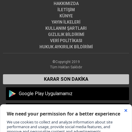
HAKKIMIZDA
İLETİŞİM
KÜNYE
YAYIN İLKELERİ
KULLANIM ŞARTLARI
GIZLILIK BİLDİRİMİ
VERİ POLİTİKASI
HUKUK AYKIRILIK BİLDİRİMİ
©Copyright 2019
Tüm Hakları Saklıdır
KARAR SON DAKİKA
Google Play Uygulamamız
Apple Store Uygulamamız
Dünyadan en son haberler, Türkiye'den son dakika gelişmeleri,