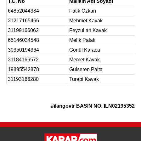
T.C. No
Malikin Adı Soyadı
64852044384
Fatik Özkan
31217165466
Mehmet Kavak
31199166062
Feyzullah Kavak
65146034548
Melik Palalı
30350194364
Gönül Karaca
31184166572
Memet Kavak
19895542878
Gülseren Palta
31193166280
Turabi Kavak
#ilangovtr
BASIN NO: ILN02195352