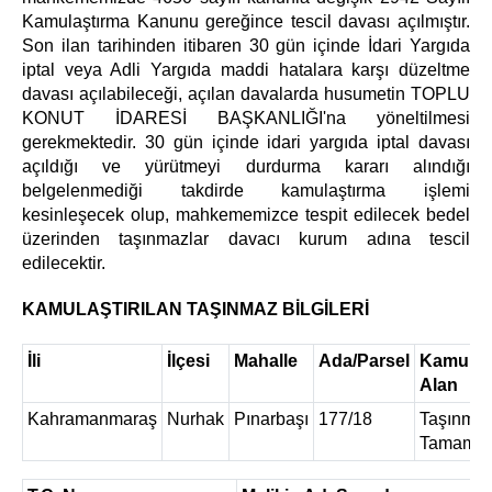
Kamulaştırma Kanunu gereğince tescil davası açılmıştır.
Son ilan tarihinden itibaren 30 gün içinde İdari Yargıda
iptal veya Adli Yargıda maddi hatalara karşı düzeltme
davası açılabileceği, açılan davalarda husumetin TOPLU
KONUT İDARESİ BAŞKANLIĞI'na yöneltilmesi
gerekmektedir. 30 gün içinde idari yargıda iptal davası
açıldığı ve yürütmeyi durdurma kararı alındığı
belgelenmediği takdirde kamulaştırma işlemi
kesinleşecek olup, mahkememizce tespit edilecek bedel
üzerinden taşınmazlar davacı kurum adına tescil
edilecektir.
KAMULAŞTIRILAN TAŞINMAZ BİLGİLERİ
İli
İlçesi
Mahalle
Ada/Parsel
Kamulaşt
Alan
Kahramanmaraş
Nurhak
Pınarbaşı
177/18
Taşınmaz
Tamamı