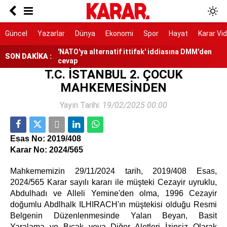
Yine çoğunlukla erkek vekiller konuştu
Gürlek: Eğer bir tuğla çekilmesi gerekiyorsa o
Güncel
Yazarlar
Dünya
Ekonomi
Spor
Hayat
Karar Vi
tuğlayı biz çekeceğiz
'NATO'ya alternatif ittifak' iddiasına DMM'den
SON DAKİKA :
cevap
T.C. İSTANBUL 2. ÇOCUK
Menderes Belediye Başkanı İlkay Çiçek
MAHKEMESİNDEN
tutuklandı
Suudi Arabistan'dan ittifak açıklaması: Nükleer
Yayın Tarihi:
19/02/2025 00:00
emellerle bağlantılı değil
ABD'den ateşkes mesajı: Çok yaklaştık
Esas No: 2019/408
Karar No: 2024/565
Mahkememizin 29/11/2024 tarih, 2019/408 Esas,
2024/565 Karar sayılı kararı ile müşteki Cezayir uyruklu,
Abdulhadı ve Alleli Yemine'den olma, 1996 Cezayir
doğumlu Abdlhalk ILHIRACH'ın müştekisi olduğu Resmi
Belgenin Düzenlenmesinde Yalan Beyan, Basit
Yaralama ve Bıçak veya Diğer Aletleri İzinsiz Olarak