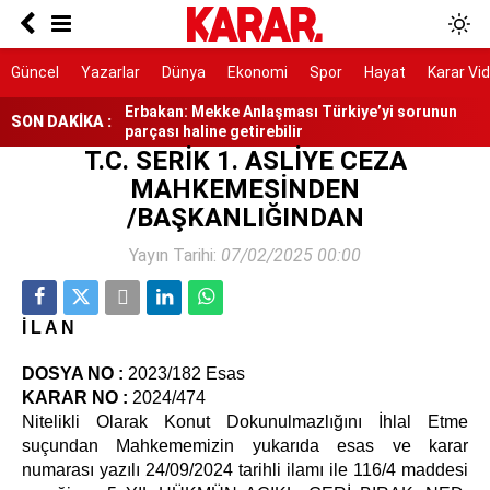
Başpehlivan Serhat Elvan'a akaryakıt
istasyonunda saldırı
Kullanılmayan hizmetin faturası da geldi
Güncel
Yazarlar
Dünya
Ekonomi
Spor
Hayat
Karar Vi
Erbakan: Mekke Anlaşması Türkiye’yi sorunun
SON DAKİKA :
parçası haline getirebilir
T.C. SERİK 1. ASLİYE CEZA
Zonguldak’ta işçi servisi ile otomobil çarpıştı: 4
MAHKEMESİNDEN
yaralı
/BAŞKANLIĞINDAN
Ablasını kurtarmak için denize girdi, hayatını
kaybetti
Yayın Tarihi:
07/02/2025 00:00
ultrAslan tribün lideri Sebahattin Şirin
gözaltında
İ L A N
DOSYA NO
:
2023/182 Esas
KARAR NO
:
2024/474
Nitelikli Olarak Konut Dokunulmazlığını İhlal Etme
suçundan Mahkememizin yukarıda esas ve karar
numarası yazılı 24/09/2024 tarihli ilamı ile 116/4 maddesi