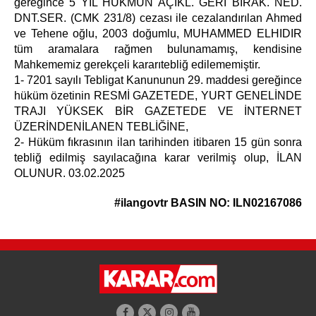
gereğince 5 YIL HÜKMÜN AÇIKL. GERİ BIRAK. NED.
DNT.SER. (CMK 231/8) cezası ile cezalandırılan Ahmed
ve Tehene oğlu, 2003 doğumlu, MUHAMMED ELHIDIR
tüm aramalara rağmen bulunamamış, kendisine
Mahkememiz gerekçeli kararıtebliğ edilememiştir.
1- 7201 sayılı Tebligat Kanununun 29. maddesi gereğince
hüküm özetinin RESMİ GAZETEDE, YURT GENELİNDE
TRAJI YÜKSEK BİR GAZETEDE VE İNTERNET
ÜZERİNDENİLANEN TEBLİĞİNE,
2- Hüküm fıkrasının ilan tarihinden itibaren 15 gün sonra
tebliğ edilmiş sayılacağına karar verilmiş olup, İLAN
OLUNUR. 03.02.2025
#ilangovtr
BASIN NO: ILN02167086