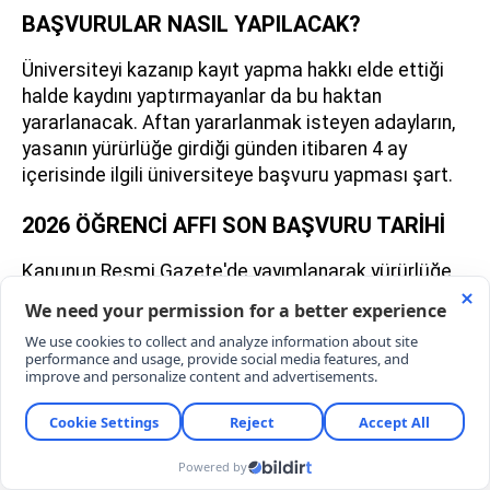
BAŞVURULAR NASIL YAPILACAK?
Üniversiteyi kazanıp kayıt yapma hakkı elde ettiği
halde kaydını yaptırmayanlar da bu haktan
yararlanacak. Aftan yararlanmak isteyen adayların,
yasanın yürürlüğe girdiği günden itibaren 4 ay
içerisinde ilgili üniversiteye başvuru yapması şart.
2026 ÖĞRENCİ AFFI SON BAŞVURU TARİHİ
Kanunun Resmi Gazete'de yayımlanarak yürürlüğe
girmesiyle birlikte, aftan yararlanmak isteyenler için
4 aylık yasal başvuru süresi geri sayıma başladı.
Yasa 9 Ağustos 2026 tarihinde yayımlandığı için,
adayların en geç Aralık 2026'nın ilk haftasına kadar
başvurularını tamamlaması gerekiyor. Bu tarihi
kaçıran ve mazeretsiz olarak başvuru yapmayan
öğrenciler, aftan doğan tüm yasal haklarını
kaybedecek ve üniversiteye dönüş biletini yakmış