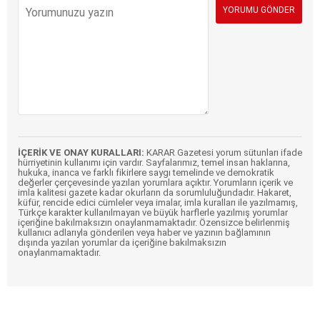
İÇERİK VE ONAY KURALLARI:
KARAR Gazetesi yorum sütunları ifade
hürriyetinin kullanımı için vardır. Sayfalarımız, temel insan haklarına,
hukuka, inanca ve farklı fikirlere saygı temelinde ve demokratik
değerler çerçevesinde yazılan yorumlara açıktır. Yorumların içerik ve
imla kalitesi gazete kadar okurların da sorumluluğundadır. Hakaret,
küfür, rencide edici cümleler veya imalar, imla kuralları ile yazılmamış,
Türkçe karakter kullanılmayan ve büyük harflerle yazılmış yorumlar
içeriğine bakılmaksızın onaylanmamaktadır. Özensizce belirlenmiş
kullanıcı adlarıyla gönderilen veya haber ve yazının bağlamının
dışında yazılan yorumlar da içeriğine bakılmaksızın
onaylanmamaktadır.