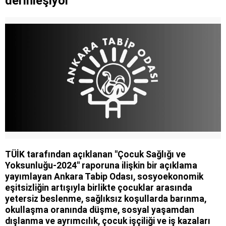
derinleşiyor
üniversiteye dönüşün şartları
TÜİK tarafından açıklanan "Çocuk Sağlığı ve
Yoksunluğu-2024" raporuna ilişkin bir açıklama
yayımlayan Ankara Tabip Odası, sosyoekonomik
eşitsizliğin artışıyla birlikte çocuklar arasında
yetersiz beslenme, sağlıksız koşullarda barınma,
okullaşma oranında düşme, sosyal yaşamdan
dışlanma ve ayrımcılık, çocuk işçiliği ve iş kazaları