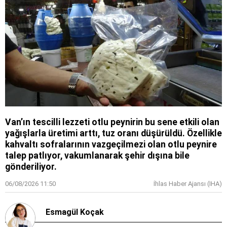
Van’ın tescilli lezzeti otlu peynirin bu sene etkili olan
yağışlarla üretimi arttı, tuz oranı düşürüldü. Özellikle
kahvaltı sofralarının vazgeçilmezi olan otlu peynire
talep patlıyor, vakumlanarak şehir dışına bile
gönderiliyor.
06/08/2026 11:50
İhlas Haber Ajansı (IHA)
Esmagül Koçak