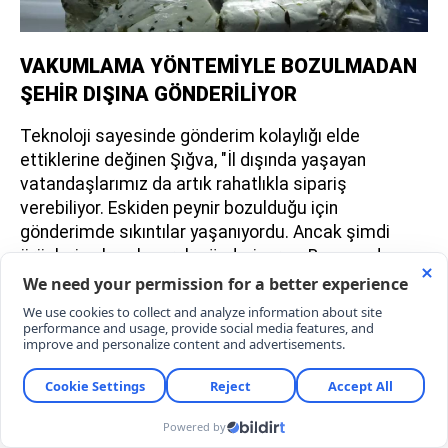
VAKUMLAMA YÖNTEMİYLE BOZULMADAN
ŞEHİR DIŞINA GÖNDERİLİYOR
Teknoloji sayesinde gönderim kolaylığı elde
ettiklerine değinen Şığva, "İl dışında yaşayan
vatandaşlarımız da artık rahatlıkla sipariş
verebiliyor. Eskiden peynir bozulduğu için
gönderimde sıkıntılar yaşanıyordu. Ancak şimdi
ürünleri vakumlayarak gönderiyoruz. Bu sayede
Van'dan Türkiye'nin birçok noktasındaki
müşterilerimize ulaşıyoruz. Van'a gelenler peynirin
tadına bakıp beğendikten sonra satın alıyor. Van'a
gelemeyenler ise sipariş veriyor. Bu yıl ilgi geçen
yıllara göre daha fazla. Özellikle peynirdeki tuz
oranının düşürülmesi de talebin artmasına katkı
sağladı" dedi.