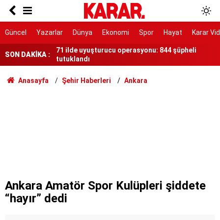
Üretimi arttı, tuz oranı düşürüldü!
71 ilde uyuşturucu operasyonu: 844 şüpheli
Güncel
Yazarlar
Dünya
Ekonomi
Spor
Hayat
Karar Vi
tutuklandı
İstanbul'da TOKİ'den 15 bin kiralık daire! Emekli,
SON DAKİKA :
memur ve dar gelirliye özel kontenjan şartları
neler?
Özel hastane "boş gebelik" dedi, devlet
Anasayfa
Şehir Haberleri
Ankara
hastanesinde bebeğinin kalp atışını duydu
Erdoğan Beştepe’de Bahçeli’yi kabul edecek
Sevgili çifte kurşun yağdırdı
'Bu haliyle kanunlaşırsa kaos yaşanır'
Bakan Gürlek, Behçet Oktay’ın ailesi ile
görüşecek
Ankara Amatör Spor Kulüpleri şiddete
“hayır” dedi