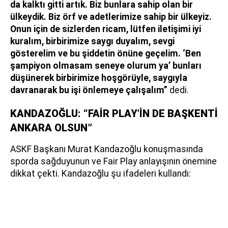
da kalktı gitti artık. Biz bunlara sahip olan bir
ülkeydik. Biz örf ve adetlerimize sahip bir ülkeyiz.
Onun için de sizlerden ricam, lütfen iletişimi iyi
kuralım, birbirimize saygı duyalım, sevgi
gösterelim ve bu şiddetin önüne geçelim. ‘Ben
şampiyon olmasam seneye olurum ya’ bunları
düşünerek birbirimize hoşgörüyle, saygıyla
davranarak bu işi önlemeye çalışalım”
dedi.
KANDAZOĞLU: “FAİR PLAY’İN DE BAŞKENTİ
ANKARA OLSUN”
ASKF Başkanı Murat Kandazoğlu konuşmasında
sporda sağduyunun ve Fair Play anlayışının önemine
dikkat çekti. Kandazoğlu şu ifadeleri kullandı: