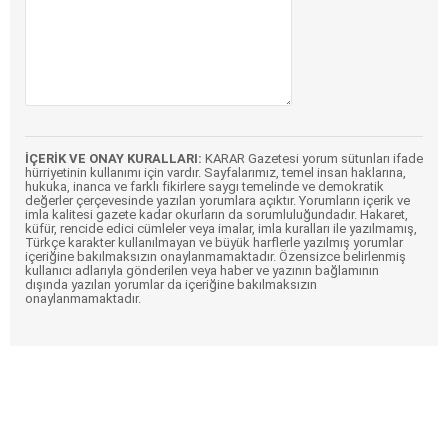
İÇERİK VE ONAY KURALLARI:
KARAR Gazetesi yorum sütunları ifade
hürriyetinin kullanımı için vardır. Sayfalarımız, temel insan haklarına,
hukuka, inanca ve farklı fikirlere saygı temelinde ve demokratik
değerler çerçevesinde yazılan yorumlara açıktır. Yorumların içerik ve
imla kalitesi gazete kadar okurların da sorumluluğundadır. Hakaret,
küfür, rencide edici cümleler veya imalar, imla kuralları ile yazılmamış,
Türkçe karakter kullanılmayan ve büyük harflerle yazılmış yorumlar
içeriğine bakılmaksızın onaylanmamaktadır. Özensizce belirlenmiş
kullanıcı adlarıyla gönderilen veya haber ve yazının bağlamının
dışında yazılan yorumlar da içeriğine bakılmaksızın
onaylanmamaktadır.