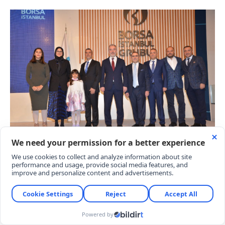
Hedef Holding'in 1,1 trilyon TL gibi astronomik bir
piyasa değerine ulaşarak Koç Holding, TÜPRAŞ ve
Ford Otosan gibi on binlerce istihdam sağlayan,
fiziki üretim yapan köklü sanayi devlerini geride
bırakması, Borsa İstanbul'daki değerleme
dinamiklerinin yeniden sorgulanmasına neden