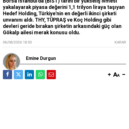
Borsa İstanbul'da (BİST) tarihi bir yükseliş ivmesi
yakalayarak piyasa değerini 1,1 trilyon liraya taşıyan
Hedef Holding, Türkiye'nin en değerli ikinci şirketi
unvanını aldı. THY, TÜPRAŞ ve Koç Holding gibi
devleri geride bırakan şirketin arkasındaki güç olan
Gökalp ailesi merak konusu oldu.
06/08/2026 18:50
KARAR
Emine Durgun