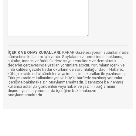
İÇERİK VE ONAY KURALLARI:
KARAR Gazetesi yorum sütunları ifade
hürriyetinin kullanımı için vardır. Sayfalarımız, temel insan haklarına,
hukuka, inanca ve farklı fikirlere saygı temelinde ve demokratik
değerler çerçevesinde yazılan yorumlara açıktır. Yorumların içerik ve
imla kalitesi gazete kadar okurların da sorumluluğundadır. Hakaret,
küfür, rencide edici cümleler veya imalar, imla kuralları ile yazılmamış,
Türkçe karakter kullanılmayan ve büyük harflerle yazılmış yorumlar
içeriğine bakılmaksızın onaylanmamaktadır. Özensizce belirlenmiş
kullanıcı adlarıyla gönderilen veya haber ve yazının bağlamının
dışında yazılan yorumlar da içeriğine bakılmaksızın
onaylanmamaktadır.