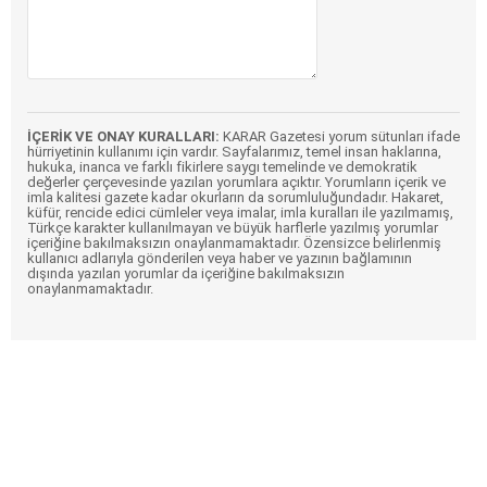
İÇERİK VE ONAY KURALLARI:
KARAR Gazetesi yorum sütunları ifade
hürriyetinin kullanımı için vardır. Sayfalarımız, temel insan haklarına,
hukuka, inanca ve farklı fikirlere saygı temelinde ve demokratik
değerler çerçevesinde yazılan yorumlara açıktır. Yorumların içerik ve
imla kalitesi gazete kadar okurların da sorumluluğundadır. Hakaret,
küfür, rencide edici cümleler veya imalar, imla kuralları ile yazılmamış,
Türkçe karakter kullanılmayan ve büyük harflerle yazılmış yorumlar
içeriğine bakılmaksızın onaylanmamaktadır. Özensizce belirlenmiş
kullanıcı adlarıyla gönderilen veya haber ve yazının bağlamının
dışında yazılan yorumlar da içeriğine bakılmaksızın
onaylanmamaktadır.