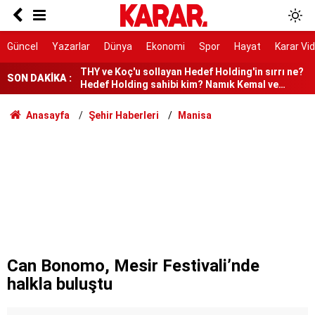
Berlin’in ilk Türk başbakanı olabilir
THY ve Koç'u sollayan Hedef Holding'in sırrı ne?
Güncel
Yazarlar
Dünya
Ekonomi
Spor
Hayat
Karar Vi
Hedef Holding sahibi kim? Namık Kemal ve
Mehmet Ziya Gökalp kimdir?
DEM Partili Akın: Bütün sorunları çözecek bir
SON DAKİKA :
yasa değil
Deniz Harp Okulu’nda yangın
Anasayfa
Şehir Haberleri
Manisa
YENİ Parti Zonguldak Kurucu İl Yönetim Kurulu
oluşturuldu
Avcılar Belediye Başkanı hakkında tahliye kararı
İletişim Başkanlığı, terörün ekonomik faturasını
açıkladı
Freni boşalan tır araçlara çarptı! 1 ölü 9 yaralı
Can Bonomo, Mesir Festivali’nde
halkla buluştu