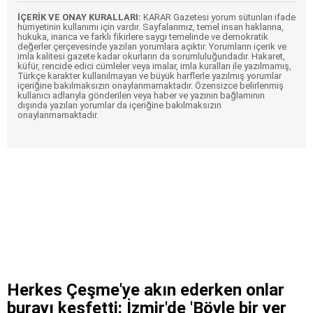
İÇERİK VE ONAY KURALLARI:
KARAR Gazetesi yorum sütunları ifade
hürriyetinin kullanımı için vardır. Sayfalarımız, temel insan haklarına,
hukuka, inanca ve farklı fikirlere saygı temelinde ve demokratik
değerler çerçevesinde yazılan yorumlara açıktır. Yorumların içerik ve
imla kalitesi gazete kadar okurların da sorumluluğundadır. Hakaret,
küfür, rencide edici cümleler veya imalar, imla kuralları ile yazılmamış,
Türkçe karakter kullanılmayan ve büyük harflerle yazılmış yorumlar
içeriğine bakılmaksızın onaylanmamaktadır. Özensizce belirlenmiş
kullanıcı adlarıyla gönderilen veya haber ve yazının bağlamının
dışında yazılan yorumlar da içeriğine bakılmaksızın
onaylanmamaktadır.
Herkes Çeşme'ye akın ederken onlar
burayı keşfetti: İzmir'de 'Böyle bir yer