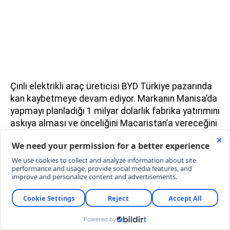
Çinli elektrikli araç üreticisi BYD Türkiye pazarında
kan kaybetmeye devam ediyor. Markanın Manisa’da
yapmayı planladığı 1 milyar dolarlık fabrika yatırımını
askıya alması ve önceliğini Macaristan’a vereceğini
açıklaması satışlara yansıdı. Öyle ki Temmuz
ayında sadece 17 adet araç satabilen marka, yılın
ilk 7 ayında 6.754 satış rakamında kalarak tam
elektrikli araç pazarındaki payını %7,23’e düşürdü.
ELEKTRİKLİ ARAÇ PAZARINDA LİDER TOGG
Otomotiv Distribütörleri Derneği (ODD) verileri
kapsamında, Temmuz’da Türkiye’de 12.684 adet