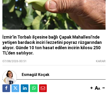
İzmir’in Torbalı ilçesine bağlı Çapak Mahallesi’nde
yetişen bardacık inciri lezzetini poyraz rüzgarından
alıyor. Günde 10 ton hasat edilen incirin kilosu 250
TL’den satılıyor.
07/08/2026 00:51
KARAR
Esmagül Koçak