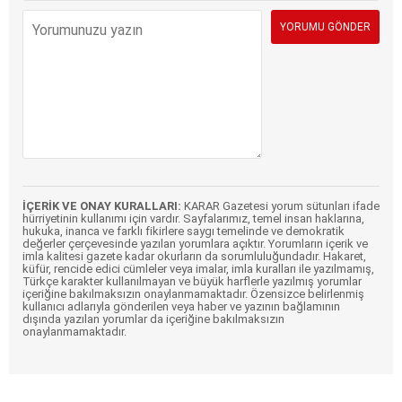
İÇERİK VE ONAY KURALLARI:
KARAR Gazetesi yorum sütunları ifade
hürriyetinin kullanımı için vardır. Sayfalarımız, temel insan haklarına,
hukuka, inanca ve farklı fikirlere saygı temelinde ve demokratik
değerler çerçevesinde yazılan yorumlara açıktır. Yorumların içerik ve
imla kalitesi gazete kadar okurların da sorumluluğundadır. Hakaret,
küfür, rencide edici cümleler veya imalar, imla kuralları ile yazılmamış,
Türkçe karakter kullanılmayan ve büyük harflerle yazılmış yorumlar
içeriğine bakılmaksızın onaylanmamaktadır. Özensizce belirlenmiş
kullanıcı adlarıyla gönderilen veya haber ve yazının bağlamının
dışında yazılan yorumlar da içeriğine bakılmaksızın
onaylanmamaktadır.