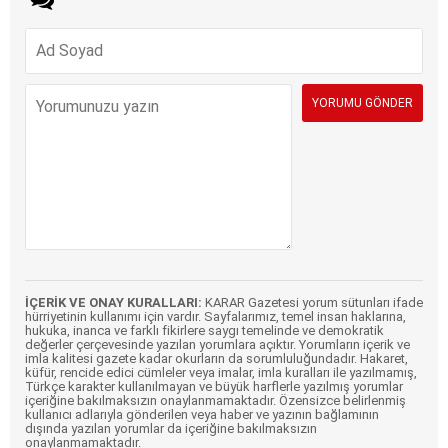
İÇERİK VE ONAY KURALLARI:
KARAR Gazetesi yorum sütunları ifade
hürriyetinin kullanımı için vardır. Sayfalarımız, temel insan haklarına,
hukuka, inanca ve farklı fikirlere saygı temelinde ve demokratik
değerler çerçevesinde yazılan yorumlara açıktır. Yorumların içerik ve
imla kalitesi gazete kadar okurların da sorumluluğundadır. Hakaret,
küfür, rencide edici cümleler veya imalar, imla kuralları ile yazılmamış,
Türkçe karakter kullanılmayan ve büyük harflerle yazılmış yorumlar
içeriğine bakılmaksızın onaylanmamaktadır. Özensizce belirlenmiş
kullanıcı adlarıyla gönderilen veya haber ve yazının bağlamının
dışında yazılan yorumlar da içeriğine bakılmaksızın
onaylanmamaktadır.