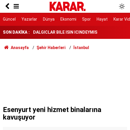
Herkes Çeşme'ye akın ederken onlar burayı
keşfetti: İzmir'de 'Böyle bir yer hâlâ var mı?'
dedirtecek o saklı cennet
DALGICLAR BILE ISIN ICINDEYMIS
Güncel
Yazarlar
Dünya
Ekonomi
Spor
Hayat
Karar Vi
SON DAKİKA :
AK Parti ile fark 4 puanı aştı
Tahliye edilen Çaykara’dan ilk açıklama: İçimiz
Anasayfa
Şehir Haberleri
İstanbul
buruk
Cezayir demiryolu tekeri ihtiyacını 5 yıl boyunca
KARDEMİR karşılayacak
Ferman padişahınsa meydanlar bizimdir
Farklılıklarımız bizi yekvücut kılacak
Dışarıda nefes alınamıyor ama buraya giren
mont arıyor
Esenyurt yeni hizmet binalarına
kavuşuyor