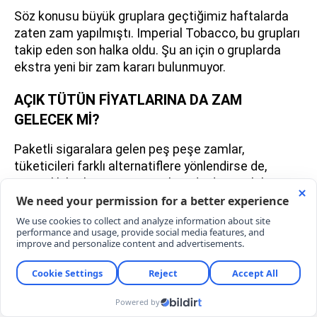
Söz konusu büyük gruplara geçtiğimiz haftalarda
zaten zam yapılmıştı. Imperial Tobacco, bu grupları
takip eden son halka oldu. Şu an için o gruplarda
ekstra yeni bir zam kararı bulunmuyor.
AÇIK TÜTÜN FİYATLARINA DA ZAM
GELECEK Mİ?
Paketli sigaralara gelen peş peşe zamlar,
tüketicileri farklı alternatiflere yönlendirse de,
sarmalık kıyılmış tütün ürünlerinde de paralel
oranda fiyat artışları görülüyor. Tütün
bandrollerindeki güncellemeler bu artışın temel
sebebi olarak gösteriliyor.
YORUMLAR
YORUM YAZ