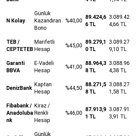
Günlük
89.424,6
3.089.42
N Kolay
Kazandıran
%40,00
6 TL
4,66 TL
Bono
TEB /
Marifetli
89.279,1
3.089.27
%45,00
CEPTETEB
Hesap
0 TL
9,10 TL
Garanti
E-Vadeli
88.964,3
3.088.96
%41,00
BBVA
Hesap
8 TL
4,38 TL
Kaptan
88.271,5
3.088.27
DenizBank
%44,50
Hesap
8 TL
1,58 TL
Fibabank /
Kiraz /
87.913,9
3.087.91
Anadoluba
Renkli
%46,00
1 TL
3,91 TL
nk
Hesap
Günlük