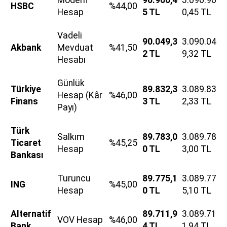
Modern
96.960,4
3.096.96
HSBC
%44,00
Hesap
5 TL
0,45 TL
Vadeli
90.049,3
3.090.04
Akbank
Mevduat
%41,50
2 TL
9,32 TL
Hesabı
Günlük
Türkiye
89.832,3
3.089.83
Hesap (Kâr
%46,00
Finans
3 TL
2,33 TL
Payı)
Türk
Salkım
89.783,0
3.089.78
Ticaret
%45,25
Hesap
0 TL
3,00 TL
Bankası
Turuncu
89.775,1
3.089.77
ING
%45,00
Hesap
0 TL
5,10 TL
Alternatif
89.711,9
3.089.71
VOV Hesap
%46,00
Bank
4 TL
1,94 TL