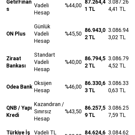
GetirFinan
87.264,4
3.087.26
Vadeli
%44,00
s
1 TL
4,41 TL
Hesap
Günlük
86.943,0
3.086.94
ON Plus
Vadeli
%45,50
2 TL
3,02 TL
Hesap
Standart
Ziraat
86.794,5
3.086.79
Vadeli
%40,00
Bankası
2 TL
4,52 TL
Hesap
Oksijen
86.330,6
3.086.33
Odea Bank
%46,00
Hesap
3 TL
0,63 TL
Kazandıran /
QNB / Yapı
86.257,5
3.086.25
Sınırsız
%43,50
Kredi
9 TL
7,59 TL
Hesap
Türkiye İş
Vadeli TL
84.624,6
3.084.62