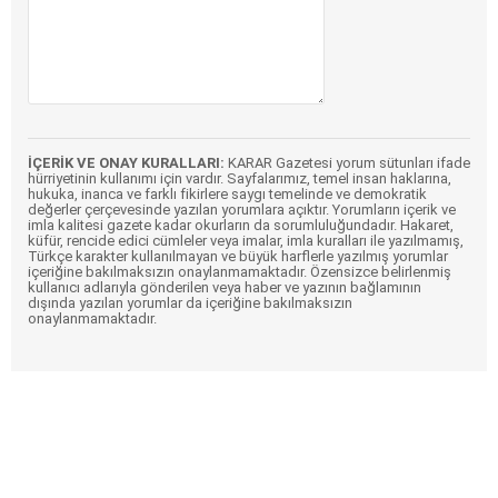
İÇERİK VE ONAY KURALLARI:
KARAR Gazetesi yorum sütunları ifade
hürriyetinin kullanımı için vardır. Sayfalarımız, temel insan haklarına,
hukuka, inanca ve farklı fikirlere saygı temelinde ve demokratik
değerler çerçevesinde yazılan yorumlara açıktır. Yorumların içerik ve
imla kalitesi gazete kadar okurların da sorumluluğundadır. Hakaret,
küfür, rencide edici cümleler veya imalar, imla kuralları ile yazılmamış,
Türkçe karakter kullanılmayan ve büyük harflerle yazılmış yorumlar
içeriğine bakılmaksızın onaylanmamaktadır. Özensizce belirlenmiş
kullanıcı adlarıyla gönderilen veya haber ve yazının bağlamının
dışında yazılan yorumlar da içeriğine bakılmaksızın
onaylanmamaktadır.