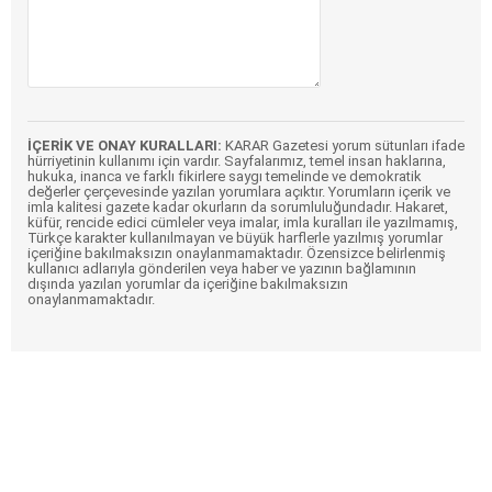
İÇERİK VE ONAY KURALLARI:
KARAR Gazetesi yorum sütunları ifade
hürriyetinin kullanımı için vardır. Sayfalarımız, temel insan haklarına,
hukuka, inanca ve farklı fikirlere saygı temelinde ve demokratik
değerler çerçevesinde yazılan yorumlara açıktır. Yorumların içerik ve
imla kalitesi gazete kadar okurların da sorumluluğundadır. Hakaret,
küfür, rencide edici cümleler veya imalar, imla kuralları ile yazılmamış,
Türkçe karakter kullanılmayan ve büyük harflerle yazılmış yorumlar
içeriğine bakılmaksızın onaylanmamaktadır. Özensizce belirlenmiş
kullanıcı adlarıyla gönderilen veya haber ve yazının bağlamının
dışında yazılan yorumlar da içeriğine bakılmaksızın
onaylanmamaktadır.