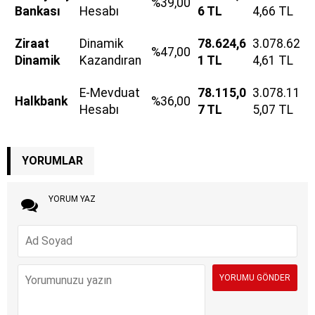
%39,00
Bankası
Hesabı
6 TL
4,66 TL
Ziraat
Dinamik
78.624,6
3.078.62
%47,00
Dinamik
Kazandıran
1 TL
4,61 TL
E-Mevduat
78.115,0
3.078.11
Halkbank
%36,00
Hesabı
7 TL
5,07 TL
YORUMLAR
YORUM YAZ