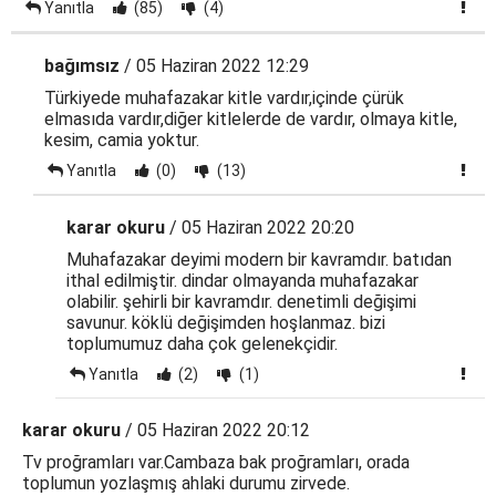
Yanıtla
(85)
(4)
bağımsız
/ 05 Haziran 2022 12:29
Türkiyede muhafazakar kitle vardır,içinde çürük
elmasıda vardır,diğer kitlelerde de vardır, olmaya kitle,
kesim, camia yoktur.
Yanıtla
(0)
(13)
karar okuru
/ 05 Haziran 2022 20:20
Muhafazakar deyimi modern bir kavramdır. batıdan
ithal edilmiştir. dindar olmayanda muhafazakar
olabilir. şehirli bir kavramdır. denetimli değişimi
savunur. köklü değişimden hoşlanmaz. bizi
toplumumuz daha çok gelenekçidir.
Yanıtla
(2)
(1)
karar okuru
/ 05 Haziran 2022 20:12
Tv proğramları var.Cambaza bak proğramları, orada
toplumun yozlaşmış ahlaki durumu zirvede.