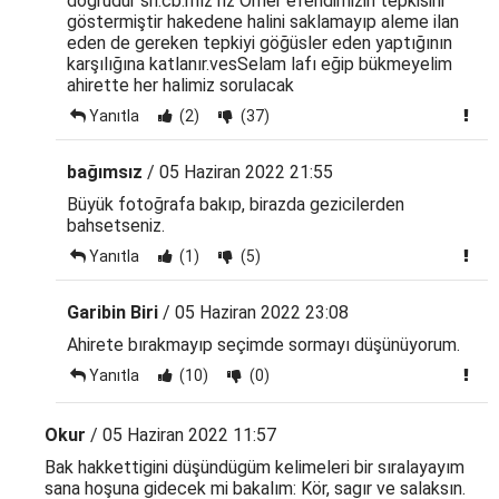
doğrudur sn.cb.mız hz Ömer efendimizin tepkisini
göstermiştir hakedene halini saklamayıp aleme ilan
eden de gereken tepkiyi göğüsler eden yaptığının
karşılığına katlanır.vesSelam lafı eğip bükmeyelim
ahirette her halimiz sorulacak
Yanıtla
(2)
(37)
bağımsız
/ 05 Haziran 2022 21:55
Büyük fotoğrafa bakıp, birazda gezicilerden
bahsetseniz.
Yanıtla
(1)
(5)
Garibin Biri
/ 05 Haziran 2022 23:08
Ahirete bırakmayıp seçimde sormayı düşünüyorum.
Yanıtla
(10)
(0)
Okur
/ 05 Haziran 2022 11:57
Bak hakkettigini düşündügüm kelimeleri bir sıralayayım
sana hoşuna gidecek mi bakalım: Kör, sagır ve salaksın.