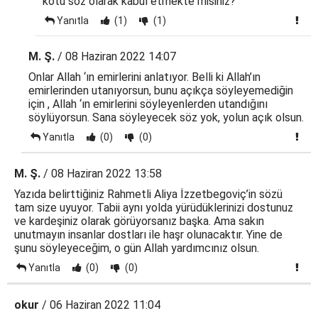
kötü söz olarak kabul etmekte misiniz?
Yanıtla
(1)
(1)
M. Ş.
/ 08 Haziran 2022 14:07
Onlar Allah ‘ın emirlerini anlatıyor. Belli ki Allah’ın
emirlerinden utanıyorsun, bunu açıkça söyleyemediğin
için , Allah ‘ın emirlerini söyleyenlerden utandığını
söylüyorsun. Sana söyleyecek söz yok, yolun açık olsun.
Yanıtla
(0)
(0)
M. Ş.
/ 08 Haziran 2022 13:58
Yazıda belirttiğiniz Rahmetli Aliya İzzetbegoviç’in sözü
tam size uyuyor. Tabii aynı yolda yürüdüklerinizi dostunuz
ve kardeşiniz olarak görüyorsanız başka. Ama sakın
unutmayın insanlar dostları ile haşr olunacaktır. Yine de
şunu söyleyeceğim, o gün Allah yardımcınız olsun.
Yanıtla
(0)
(0)
okur
/ 06 Haziran 2022 11:04