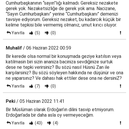
Cumhurbaşkanının “sayın”lığı kalmadı. Gereksiz nezakete
gerek yok. Nezaketsizliğe de gerek yok ama. Nacizane,
“Sayın Cumhurbaşkanı” yerine “Cumhurbaşkanı” demenizi
tavsiye ediyorum. Gereksiz nezaket, bu kadarcık küçük bir
kelime tepkisi bile vermemiş olmanız, umut kırıcı oluyor.
Yanıtla
(5)
(0)
Muhalif
/ 06 Haziran 2022 00:59
Bir kerede olsa normal bir konuşmada geziye katılsın veya
katilmasin biri sizin ananiza baciniza sevdiğinize surtuk
dese ne tepki verirsiniz? Bu sözü nasıl Hüsnü Zan ile
karşılarsiniz? Bu sözü söyleyen hakkında ne düşünür ve ona
ne yaparsınız? Ve dahası hak ettiler dese ona ne dersiniZ?
Yanıtla
(7)
(0)
Peki
/ 05 Haziran 2022 11:41
Bir Müslüman olarak Erdoğan’ın dilini tasvip etmiyorum.
Erdoğan’ada bir daha asla oy vermeyeceğim.
Yanıtla
(43)
(4)