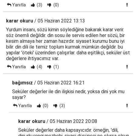
Yanıtla
(3)
(0)
karar okuru
/ 05 Haziran 2022 13:13
Yurdum insanı, sözü kimin söylediğine bakarak karar verir.
söz önemli değildir. din sosu ile servis edilen her sözü, bir
kesim almaya her zaman hazırdır. siyaset kurumu bunu iyi
bilir. din dili ile temiz toplum kurmak mümkün değildir. bu
yapılar 'öteki' üzerinden çalışırlar. daha eşitlikçi, seküler üst
değerlere ihtiyacımız var.
Yanıtla
(4)
(1)
bağımsız
/ 05 Haziran 2022 16:21
Seküler değerler ile din ilişkisi nedir, yoksa dini yok mu
sayar?
Yanıtla
(0)
(3)
karar okuru
/ 05 Haziran 2022 20:08
Seküler değerler daha kapsayıcıdır. örneğin, 'dili,
dini,ırkı,rengi,mezhebi, siyasi düşüncei ne olursa olsun