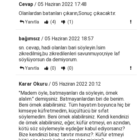
Cevap
/ 05 Haziran 2022 17:48
Olanlardan batanları çıkarın,Sonuç çıkacaktır.
Yanıtla
(4)
(1)
bağımsız
/ 05 Haziran 2022 18:57
sn. cevap, hadi olanları bari söyleyin.İsim
zikredilmiş,bu zikredilenleri savunmuyor,niye laf
söylüyorsun da demiyorum.
Yanıtla
(0)
(0)
Karar Okuru
/ 05 Haziran 2022 20:12
"Madem öyle, batmayanları da söyleyin, örnek
alalım." demişsiniz. Batmayanlardan biri de benim.
Beni örnek alabilirsiniz. Tüm hayatım boyunca hiç bir
kimseye küfretmedim, küçültücü bir sıfat
söylemedim. Beni örnek alabilirsiniz. Kendi kendinizi
de örnek alabilirsiniz, eğer; küfür etmeyi, en azından,
kötü söz söylemeyle eşdeğer kabul ediyorsanız?
Bize kendinizi biraz tanıtır mısınız?: Küfür etmeyi