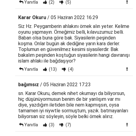
Yanıtla
(2)
(5)
Karar Okuru
/ 05 Haziran 2022 16:29
Siz Hz. Peygamberin ahlakını örnek alın yeter. Kelime
oyunu yapmayın. Örneğimiz belli, kılavuzumuz belli.
Baban olsa buna göre bak. Siyasilerin peşinden
koşma. Onlar bugün ak dediğine yarın kara derler.
Toplumun en güvenilmez kesimi siyasilerdir. Bak
bakalım peşinden koştuğun siyasilerin hangi davranışı
islam ahlakı ile bağdaşıyor?
Yanıtla
(13)
(4)
bağımsız
/ 05 Haziran 2022 17:23
sn. Karar Okuru, demek nihet okumayı da biliyorsun,
hiç düşünüyormusun benim de bir yanlışım var mı
diye, yazdığım iletiden bile nem kapmışsın, oysa
tamamen iyi niywtle sormuştum, yazık. batmayanları
biliyorsan siz söyleyin, söyle belki örnek alırız.
Yanıtla
(3)
(7)