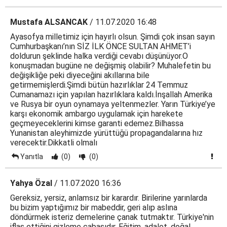
Mustafa ALSANCAK
/ 11.07.2020 16:48
Ayasofya milletimiz için hayırlı olsun. Şimdi çok insan sayın
Cumhurbaşkanı’nın SİZ İLK ÖNCE SULTAN AHMET’i
doldurun şeklinde halka verdiği cevabı düşünüyor.O
konuşmadan bugüne ne değişmiş olabilir? Muhalefetin bu
değişikliğe peki diyeceğini akıllarına bile
getirmemişlerdi.Şimdi bütün hazırlıklar 24 Temmuz
Cumanamazı için yapılan hazırlıklara kaldı.İnşallah Amerika
ve Rusya bir oyun oynamaya yeltenmezler. Yarın Türkiye’ye
karşı ekonomik ambargo uygulamak için harekete
geçmeyeceklerini kimse garanti edemez.Bilhassa
Yunanistan aleyhimizde yürüttüğü propagandalarına hız
verecektir.Dikkatli olmalı
Yanıtla
(0)
(0)
Yahya Özal
/ 11.07.2020 16:36
Gereksiz, yersiz, anlamsız bir karardır. Birilerine yarınlarda
bu bizim yaptığımız bir mabeddir, geri alıp aslına
döndürmek isteriz demelerine çanak tutmaktır. Türkiye'nin
iflas ettiğini gizleme çabasıdır. Eğitim, adalet, doğal