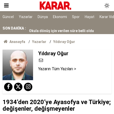
“Çerçeve yasa” yarın görüşülecek
Nazar'ın yeni görüntüleri dava dosyasında
Güncel
Yazarlar
Dünya
Ekonomi
Spor
Hayat
Karar Vi
SON DAKİKA :
Okula dönüş için verilen süre belli oldu
Komşuların koku ihbarı gerçeği ortaya çıkardı
Anasayfa
Yazarlar
Yıldıray Oğur
Yıldıray Oğur
YKS tercihleri yarın sona eriyor
Yazarın Tüm Yazıları >
1934’den 2020’ye Ayasofya ve Türkiye;
değişenler, değişmeyenler