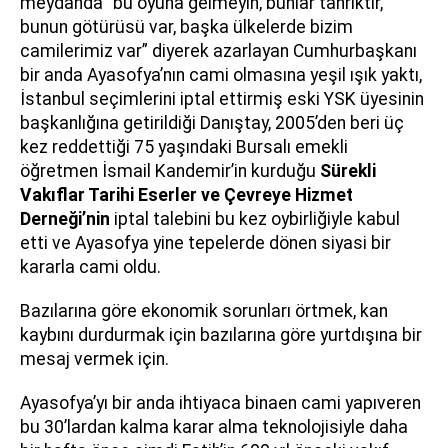
meydanda “bu oyuna gelmeyin, bunlar tahriktir,
bunun götürüsü var, başka ülkelerde bizim
camilerimiz var” diyerek azarlayan Cumhurbaşkanı
bir anda Ayasofya’nın cami olmasına yeşil ışık yaktı,
İstanbul seçimlerini iptal ettirmiş eski YSK üyesinin
başkanlığına getirildiği Danıştay, 2005’den beri üç
kez reddettiği 75 yaşındaki Bursalı emekli
öğretmen İsmail Kandemir’in kurduğu
Sürekli
Vakıflar Tarihi Eserler ve Çevreye Hizmet
Derneği’nin
iptal talebini bu kez oybirliğiyle kabul
etti ve Ayasofya yine tepelerde dönen siyasi bir
kararla cami oldu.
Bazılarına göre ekonomik sorunları örtmek, kan
kaybını durdurmak için bazılarına göre yurtdışına bir
mesaj vermek için.
Ayasofya’yı bir anda ihtiyaca binaen cami yapıveren
bu 30’lardan kalma karar alma teknolojisiyle daha