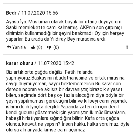
Bedr
/ 11.07.2020 15:56
Ayasofya: Müslüman olarak büyük bir utanç duyuyorum.
Sanki memlekette cami kalmamış. AKPnin son çırpınışı
dinimizin kullanmadığı bir şeyini bırakmadı. Oy için herşey
yaparlar. Bu arada da Yıldıray Bey muradına erdi.
Yanıtla
(0)
(0)
karar okuru
/ 11.07.2020 15:42
Biz artık orta çağda değiliz. Fetih falanda
yapmıyoruz.Başkasının ibadethanesine ve ortak mirasına
saygı duymuyorsan, saygı beklememelisin.Bu karar son
derece nobran ve akılsız bir davranıştır, birazcık siyaset
bilen, seçimde dört beş oy fazla alacağım diye böyle bir
şeyin yapılmaması gerektiğini bilir ve kiliseyi cami yapmak
islami de ihtyaçta değildir.Yapanda zaten din için değil
kendi gücünü göstermek için yapmıştır.İlk müslümanların,
habeşli hiristiyanlara sığındığını bilinir. Kafa orta çağda
olunca, kıravat ne yapsın? İnsan hakkı, halka sorulmaz, öyle
olursa almanyada kimse cami açamaz