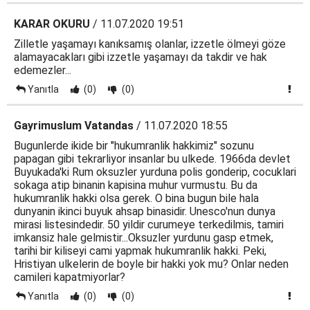
KARAR OKURU
/ 11.07.2020 19:51
Zilletle yaşamayı kanıksamış olanlar, izzetle ölmeyi göze
alamayacakları gibi izzetle yaşamayı da takdir ve hak
edemezler...
Yanıtla
(0)
(0)
Gayrimuslum Vatandas
/ 11.07.2020 18:55
Bugunlerde ikide bir "hukumranlik hakkimiz" sozunu
papagan gibi tekrarliyor insanlar bu ulkede. 1966da devlet
Buyukada'ki Rum oksuzler yurduna polis gonderip, cocuklari
sokaga atip binanin kapisina muhur vurmustu. Bu da
hukumranlik hakki olsa gerek. O bina bugun bile hala
dunyanin ikinci buyuk ahsap binasidir. Unesco'nun dunya
mirasi listesindedir. 50 yildir curumeye terkedilmis, tamiri
imkansiz hale gelmistir...Oksuzler yurdunu gasp etmek,
tarihi bir kiliseyi cami yapmak hukumranlik hakki. Peki,
Hristiyan ulkelerin de boyle bir hakki yok mu? Onlar neden
camileri kapatmiyorlar?
Yanıtla
(0)
(0)