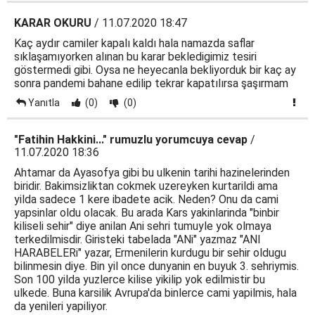
KARAR OKURU
/ 11.07.2020 18:47
Kaç aydır camiler kapalı kaldı hala namazda saflar
sıklaşamıyorken alınan bu karar bekledigimiz tesiri
göstermedi gibi. Oysa ne heyecanla bekliyorduk bir kaç ay
sonra pandemi bahane edilip tekrar kapatılırsa şaşırmam
Yanıtla
(0)
(0)
"Fatihin Hakkini..." rumuzlu yorumcuya cevap
/
11.07.2020 18:36
Ahtamar da Ayasofya gibi bu ulkenin tarihi hazinelerinden
biridir. Bakimsizliktan cokmek uzereyken kurtarildi ama
yilda sadece 1 kere ibadete acik. Neden? Onu da cami
yapsinlar oldu olacak. Bu arada Kars yakinlarinda "binbir
kiliseli sehir" diye anilan Ani sehri tumuyle yok olmaya
terkedilmisdir. Giristeki tabelada "ANi" yazmaz "ANI
HARABELERi" yazar, Ermenilerin kurdugu bir sehir oldugu
bilinmesin diye. Bin yil once dunyanin en buyuk 3. sehriymis.
Son 100 yilda yuzlerce kilise yikilip yok edilmistir bu
ulkede. Buna karsilik Avrupa'da binlerce cami yapilmis, hala
da yenileri yapiliyor.