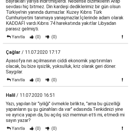
bayrakları yarıya indirtmişlerdi. Nedense bizimkilerin Arap
sevdası hiç bitmez. Din kardeşi dediklerimiz bir gün olsun
Türkiye’nin yanında durmazlar. Kuzey Kıbrıs Türk
Cumhuriyetini tanımaya yanaşmazlar.İçlerinde adam olarak
KADDAFİ vardı.Kıbrıs 74 harekatında yakıtlar Libyadan
parasız gelmişti.
Yanıtla
(0)
(0)
Çağlar
/ 11.07.2020 17:17
Ayasofya nın açılmasının ciddi ekonomik yaptırımları
olacak, bu bize işsizlik, yoksulluk, kriz olarak geri döner.
Saygılar.
Yanıtla
(0)
(0)
Halil
/ 11.07.2020 16:51
Yazı, yapılan bir "iyiliği" övmekle birlikte, "ama bu güzelliği
yapanların şu şu günahları da var" edasında.Tenkidinizi yine
ve ayrıca yapın da, bu açılış sizi memnun etti mi, etmedi mi
sayın yazar?
Yanıtla
(0)
(0)