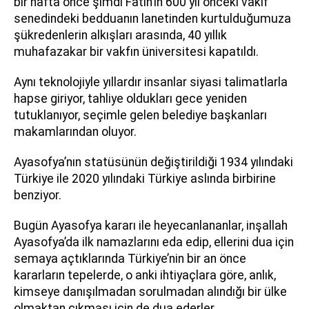
bir hafta önce şimdi Fatih’in 600 yıl önceki vakıf
senedindeki bedduanın lanetinden kurtulduğumuza
şükredenlerin alkışları arasında, 40 yıllık
muhafazakar bir vakfın üniversitesi kapatıldı.
Aynı teknolojiyle yıllardır insanlar siyasi talimatlarla
hapse giriyor, tahliye oldukları gece yeniden
tutuklanıyor, seçimle gelen belediye başkanları
makamlarından oluyor.
Ayasofya’nın statüsünün değiştirildiği 1934 yılındaki
Türkiye ile 2020 yılındaki Türkiye aslında birbirine
benziyor.
Bugün Ayasofya kararı ile heyecanlananlar, inşallah
Ayasofya’da ilk namazlarını eda edip, ellerini dua için
semaya açtıklarında Türkiye’nin bir an önce
kararların tepelerde, o anki ihtiyaçlara göre, anlık,
kimseye danışılmadan sorulmadan alındığı bir ülke
olmaktan çıkması için de dua ederler.