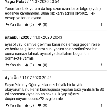
Yağız Polat
/ 11.07.2020 20:54
Yorumlara bakıyorum da hep uzun uzun, birer bilge (aydın)
edâsıyla karalamalar. Buna biz karın ağrısı diyoruz. Tek
cevap yeter anlayana.
Yanıtla
(0)
(0)
istanbul 2020
/ 11.07.2020 20:43
ayasofyayı camiye çevirme kararında emeği geçen reise
ve herkese şükranlarımı sunuyorum.ahir ömrümüzde bir
cuma namazı kılmak ayasofyada.allahım bugünleri
görmekte varmış.
Yanıtla
(0)
(0)
Ayla Ün
/ 11.07.2020 20:42
Sayın Yıldıray Oğur yazılarınızı büyük bir keyifle
okuyorum.Bir ülkenin kuruluşunda yapılan bazı yanlıslarla 80
yıl sonrasını kıyaslarken haksızlık yaptığınızı
düşünmüyormusunuz?Sevgilerimle.
Yanıtla
(0)
(0)