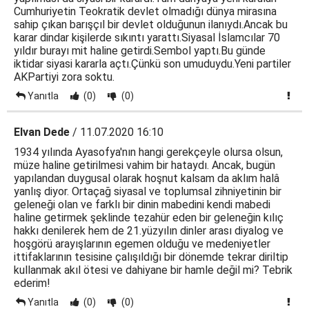
Cumhuriyetin Teokratik devlet olmadığı dünya mirasına
sahip çıkan barışçıl bir devlet olduğunun ilanıydı.Ancak bu
karar dindar kişilerde sıkıntı yarattı.Siyasal İslamcılar 70
yıldır burayı mit haline getirdi.Sembol yaptı.Bu günde
iktidar siyasi kararla açtı.Çünkü son umuduydu.Yeni partiler
AKPartiyi zora soktu.
Yanıtla
(0)
(0)
Elvan Dede
/ 11.07.2020 16:10
1934 yılında Ayasofya'nın hangi gerekçeyle olursa olsun,
müze haline getirilmesi vahim bir hataydı. Ancak, bugün
yapılandan duygusal olarak hoşnut kalsam da aklım halâ
yanlış diyor. Ortaçağ siyasal ve toplumsal zihniyetinin bir
geleneği olan ve farklı bir dinin mabedini kendi mabedi
haline getirmek şeklinde tezahür eden bir geleneğin kılıç
hakkı denilerek hem de 21.yüzyılın dinler arası diyalog ve
hoşgörü arayışlarının egemen olduğu ve medeniyetler
ittifaklarının tesisine çalışıldığı bir dönemde tekrar diriltip
kullanmak akıl ötesi ve dahiyane bir hamle değil mi? Tebrik
ederim!
Yanıtla
(0)
(0)