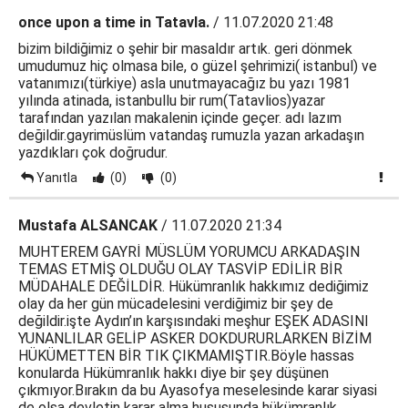
once upon a time in Tatavla.
/ 11.07.2020 21:48
bizim bildiğimiz o şehir bir masaldır artık. geri dönmek
umudumuz hiç olmasa bile, o güzel şehrimizi( istanbul) ve
vatanımızı(türkiye) asla unutmayacağız bu yazı 1981
yılında atinada, istanbullu bir rum(Tatavlios)yazar
tarafından yazılan makalenin içinde geçer. adı lazım
değildir.gayrimüslüm vatandaş rumuzla yazan arkadaşın
yazdıkları çok doğrudur.
Yanıtla
(0)
(0)
Mustafa ALSANCAK
/ 11.07.2020 21:34
MUHTEREM GAYRİ MÜSLÜM YORUMCU ARKADAŞIN
TEMAS ETMİŞ OLDUĞU OLAY TASVİP EDİLİR BİR
MÜDAHALE DEĞİLDİR. Hükümranlık hakkımız dediğimiz
olay da her gün mücadelesini verdiğimiz bir şey de
değildir.işte Aydın’ın karşısındaki meşhur EŞEK ADASINI
YUNANLILAR GELİP ASKER DOKDURURLARKEN BİZİM
HÜKÜMETTEN BİR TIK ÇIKMAMIŞTIR.Böyle hassas
konularda Hükümranlık hakkı diye bir şey düşünen
çıkmıyor.Bırakın da bu Ayasofya meselesinde karar siyasi
de olsa devletin karar alma hususunda hükümranlık