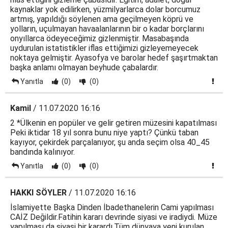
kaynaklar yok edilirken, yüzmilyarlarca dolar borcumuz
artmış, yapıldığı söylenen ama geçilmeyen köprü ve
yolların, uçulmayan havaalanlarının bir o kadar borçlarını
onyıllarca ödeyeceğimiz gizlenmiştir. Masabaşında
uydurulan istatistikler iflas ettiğimizi gizleyemeyecek
noktaya gelmiştir. Ayasofya ve barolar hedef şaşırtmaktan
başka anlamı olmayan beyhude çabalardır.
Yanıtla
(0)
(0)
Kamil
/ 11.07.2020 16:16
2 *Ülkenin en popüler ve gelir getiren müzesini kapatılması
Peki iktidar 18 yıl sonra bunu niye yaptı? Çünkü taban
kayıyor, çekirdek parçalanıyor, şu anda seçim olsa 40_45
bandında kalınıyor.
Yanıtla
(0)
(0)
HAKKI SÖYLER
/ 11.07.2020 16:16
İslamiyette Başka Dinden İbadethanelerin Cami yapılması
CAİZ Değildir.Fatihin kararı devrinde siyasi ve iradiydi. Müze
yapılması da siyasi bir karardı.Tüm dünyaya yeni kurulan