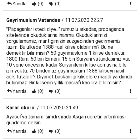
Yanıtla
(0)
(0)
Gayrimuslum Vatandas
/ 11.07.2020 22:27
"Papaganlar istedi diye..." rumuzlu arkadas, propaganda
sitelerinde okuduklarina inanma. Okuduklarimizi
sorgulamamiz, mantigimizin suzgecinden gecirmemiz
lazim. Bu ulkede 1388 faal kilise olabilir mi? Bu ne
demektir bilir misin? 50 gayrimuslume 1 kilise demektir.
1800 Rum, 50 bin Ermeni, 15 bin Suryani vatandasimiz var.
10 sene oncesine kadar Suryanilerin kilise acmasina bile
izin yoktu. 70 binden az gayrimuslum 1388 kiliseyi nasil
acik tutabilir? Diyanet baskanligi kiliselere maddi yardimda
bulunmaz. Bir kilisenin yillik masrafi kac lira bilir misin?
Yanıtla
(0)
(0)
Karar okuru.
/ 11.07.2020 21:49
Ayasofya tamam. şimdi sırada Asgari ücretin artırılması
gündeme gelsin.
Yanıtla
(0)
(0)