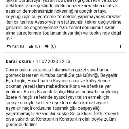
haktır!Sorun,sayın yazarın da belirttiği gibi,1934 ve 2020
deki karar alma şeklinde dir.Bu benzer karar alma usül ve
esasları demokrasimizin noksanlığını apaçık ortaya
koyduğu için bu yönteme temelden yapılmayacak itirazlar
ileri bir tarihte Ayasofya’nın statüsünün tekrar değiştirilme
girişimini de engelleyemez!Yani temel sorunumuz karar
alma süreçlerinde toplumun duyarlılığı ve tepkisinde değil
mi?
Yanıtla
(0)
(0)
karar okuru
/ 11.07.2020 22:33
Gayrımüslüm vatandaş İslamiyetin güzel sanatlarını
görmek istersen:Kurtuba camii ,SelçukluDivriği, Beyşehir
Eşrefoğlu, Hunat hatun Kayseri camii ve külliyelerine
bakman yeter.İslam mabedinde ikona ve sfenkse yer
verilmez.Bu din Bizanslı tarihçi Nikitas honisatis söylediği
üzere 4. haçlı seferinde ayasofyayı talan etmek için
içeriye sürüyle katır ve eşekleri sokup kutsal ziynet
eşyaları haçlı ordusuna taşımak gibi pespayeliği
yaşatmamıştır.Bizanslılar keşke Selçuklular feth etseydi
diye yakındılar. Konstantin Konstantin olalı böyle zulüm
görmedi dediler.