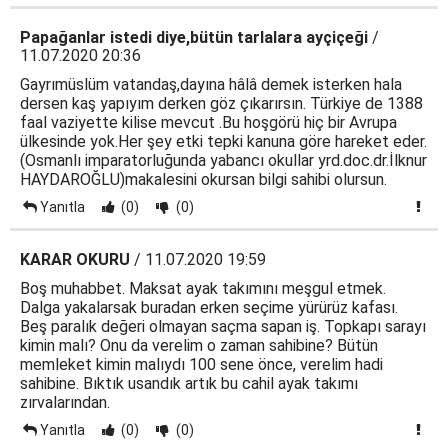
Papağanlar istedi diye,bütün tarlalara ayçiçeği
/
11.07.2020 20:36
Gayrımüslüm vatandaş,dayına hâlâ demek isterken hala
dersen kaş yapıyım derken göz çıkarırsın. Türkiye de 1388
faal vaziyette kilise mevcut .Bu hoşgörü hiç bir Avrupa
ülkesinde yok.Her şey etki tepki kanuna göre hareket eder.
(Osmanlı imparatorluğunda yabancı okullar yrd.doc.dr.İlknur
HAYDAROĞLU)makalesini okursan bilgi sahibi olursun.
Yanıtla
(0)
(0)
KARAR OKURU
/ 11.07.2020 19:59
Boş muhabbet. Maksat ayak takımını meşgul etmek.
Dalga yakalarsak buradan erken seçime yürürüz kafası.
Beş paralık değeri olmayan saçma sapan iş. Topkapı sarayı
kimin malı? Onu da verelim o zaman sahibine? Bütün
memleket kimin malıydı 100 sene önce, verelim hadi
sahibine. Bıktık usandık artık bu cahil ayak takımı
zırvalarından.
Yanıtla
(0)
(0)