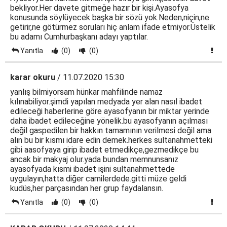
bekliyor.Her davete gitmeğe hazır bir kişi.Ayasofya
konusunda söylüyecek başka bir sözü yok.Neden,niçin,ne
getirir,ne götürmez soruları hiç anlam ifade etmiyor.Üstelik
bu adamı Cumhurbaşkanı adayı yaptılar.
Yanıtla
(0)
(0)
karar okuru
/ 11.07.2020 15:30
yanlış bilmiyorsam hünkar mahfilinde namaz
kılınabiliyor.şimdi yapılan medyada yer alan nasıl ibadet
edileceği haberlerine göre ayasofyanın bir miktar yerinde
daha ibadet edileceğine yönelik.bu ayasofyanın açılması
değil gaspedilen bir hakkın tamamının verilmesi değil ama
alın bu bir kısmı idare edin demek.herkes sultanahmetteki
gibi aasofyaya girip ibadet etmedikçe,gezmedikçe bu
ancak bir makyaj olur.yada bundan memnunsanız
ayasofyada kısmi ibadet işini sultanahmettede
uygulayın,hatta diğer camilerdede.gitti müze geldi
kudüs,her parçasından her grup faydalansın.
Yanıtla
(0)
(0)