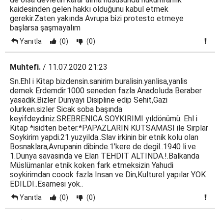
kaidesinden gelen hakkı olduğunu kabul etmek
gerekir.Zaten yakında Avrupa bizi protesto etmeye
başlarsa şaşmayalım
Yanıtla
(0)
(0)
Muhtefi.
/ 11.07.2020 21:23
Sn.Ehl i Kitap bizdensin.sanirim buralisin.yanlisa,yanlis
demek Erdemdir.1000 seneden fazla Anadoluda Beraber
yasadik.Bizler Dunyayi Disipline edip Sehit,Gazi
olurken.sizler Sicak soba başında
keyifdeydiniz.SREBRENICA SOYKIRIMI yıldönümü. Ehl i
Kitap *isidten beter.*PAPAZLARIN KUTSAMASI ile Sirplar
Soykirim yapdi.21.yuzyilda..Slav irkinin bir etnik kolu olan
Bosnaklara,Avrupanin dibinde.1'kere de degil..1940 li.ve
1.Dunya savasinda ve Elan TEHDIT ALTINDA.!.Balkanda
Müslümanlar etnik koken fark etmeksizin Yahudi
soykirimdan coook fazla Insan ve Din,Kulturel yapılar YOK
EDILDI..Esamesi yok..
Yanıtla
(0)
(0)