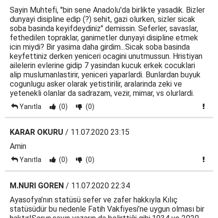
Sayin Muhtefi, "bin sene Anadolu'da birlikte yasadik. Bizler
dunyayi disipline edip (?) sehit, gazi olurken, sizler sicak
soba basinda keyifdeydiniz" demissin. Seferler, savaslar,
fethedilen topraklar, ganimetler dunyayi disipline etmek
icin miydi? Bir yasima daha girdim...Sicak soba basinda
keyfettiniz derken yeniceri ocagini unutmussun. Hristiyan
ailelerin evlerine gidip 7 yasindan kucuk erkek cocuklari
alip muslumanlastirir, yeniceri yaparlardi. Bunlardan buyuk
cogunlugu asker olarak yetistirilir, aralarinda zeki ve
yetenekli olanlar da sadrazam, vezir, mimar, vs olurlardi.
Yanıtla
(0)
(0)
KARAR OKURU
/ 11.07.2020 23:15
Amin
Yanıtla
(0)
(0)
M.NURI GOREN
/ 11.07.2020 22:34
Ayasofya’nın statüsü sefer ve zafer hakkıyla Kılıç
statüsüdür bu nedenle Fatih Vakfiyesi’ne uygun olması bir