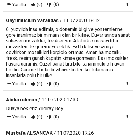
Yanıtla
(0)
(0)
Gayrimuslum Vatandas
/ 11.07.2020 18:12
6. yuzyilda insa edilmis, o donemin bilgi ve yontemlerine
gore inanilmaz bir mimarisi olan bir kilise. Duvarlarinda sanat
saheseri mozaikler, freskler var. Ataturk olmasaydi bu
mozaikleri de goremeyecektik. Fatih kiliseyi camiye
cevirirken mozaikleri kerpicle ortmus. Aman ha mozaik,
fresk, resim gunah kapatin kimse gormesin. Bazi mozaikler
hasara ugramis. Guzel sanatlara bile tahammulu olmayan
bir din. Ganimet helaldir zihniyetinden kurtulamamis
insanlarla dolu bir ulke.
Yanıtla
(0)
(0)
Abdurrahman
/ 11.07.2020 17:39
Duaya bekleriz Yıldıray Bey
Yanıtla
(0)
(0)
Mustafa ALSANCAK
/ 11.07.2020 17:26