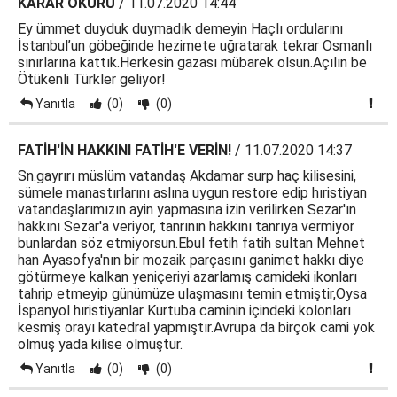
KARAR OKURU
/ 11.07.2020 14:44
Ey ümmet duyduk duymadık demeyin Haçlı ordularını
İstanbul’un göbeğinde hezimete uğratarak tekrar Osmanlı
sınırlarına kattık.Herkesin gazası mübarek olsun.Açılın be
Ötükenli Türkler geliyor!
Yanıtla
(0)
(0)
FATİH'İN HAKKINI FATİH'E VERİN!
/ 11.07.2020 14:37
Sn.gayrırı müslüm vatandaş Akdamar surp haç kilisesini,
sümele manastırlarını aslına uygun restore edip hıristiyan
vatandaşlarımızın ayin yapmasına izin verilirken Sezar'ın
hakkını Sezar'a veriyor, tanrının hakkını tanrıya vermiyor
bunlardan söz etmiyorsun.Ebul fetih fatih sultan Mehnet
han Ayasofya'nın bir mozaik parçasını ganimet hakkı diye
götürmeye kalkan yeniçeriyi azarlamış camideki ikonları
tahrip etmeyip günümüze ulaşmasını temin etmiştir,Oysa
İspanyol hıristiyanlar Kurtuba caminin içindeki kolonları
kesmiş orayı katedral yapmıştır.Avrupa da birçok cami yok
olmuş yada kilise olmuştur.
Yanıtla
(0)
(0)