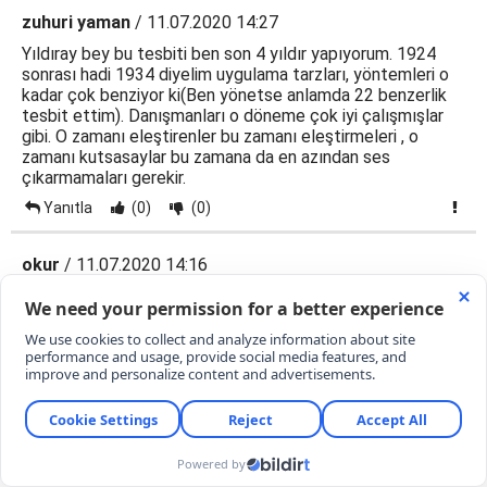
zuhuri yaman
/ 11.07.2020 14:27
Yıldıray bey bu tesbiti ben son 4 yıldır yapıyorum. 1924
sonrası hadi 1934 diyelim uygulama tarzları, yöntemleri o
kadar çok benziyor ki(Ben yönetse anlamda 22 benzerlik
tesbit ettim). Danışmanları o döneme çok iyi çalışmışlar
gibi. O zamanı eleştirenler bu zamanı eleştirmeleri , o
zamanı kutsasaylar bu zamana da en azından ses
çıkarmamaları gerekir.
Yanıtla
(0)
(0)
okur
/ 11.07.2020 14:16
TC devleti kendi ülkesinde hükümranlık haklarını kullanarak
bir karar almıştır. Bu karar ve uygulamada teknik olarak bir
sorun yok. Hiç bir gerekliliği olmayan bu karar sonrası hangi
sorun çözülmüş olacak, hangi derdimize çare üretilmiş
olacak.Nasip olursa ben de bir cuma namazı kılmak isterim
Ayasofya'da. Göreceksiniz bu kararı iktidara hiç bir şey
kazandırmayacak. Siyasi olarak fazla hamleside kalmadı.
Daha önc çok hararetle ihtidarı savunan tanıdıklarım artık
savunma bile yapmıyorlar, bazıları açıktan eleştirip oy
vermeyeceğini söylüyor.Kızgın çok. Borçlu çok. işsiz çok.