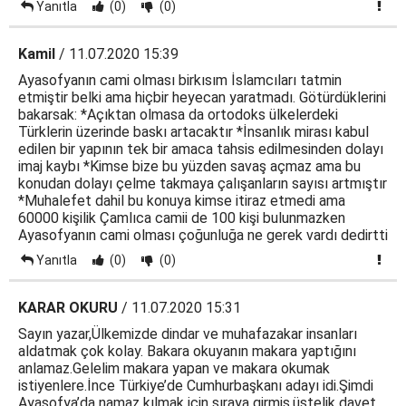
Yanıtla
(0)
(0)
Kamil
/ 11.07.2020 15:39
Ayasofyanın cami olması birkısım İslamcıları tatmin
etmiştir belki ama hiçbir heyecan yaratmadı. Götürdüklerini
bakarsak: *Açıktan olmasa da ortodoks ülkelerdeki
Türklerin üzerinde baskı artacaktır *İnsanlık mirası kabul
edilen bir yapının tek bir amaca tahsis edilmesinden dolayı
imaj kaybı *Kimse bize bu yüzden savaş açmaz ama bu
konudan dolayı çelme takmaya çalışanların sayısı artmıştır
*Muhalefet dahil bu konuya kimse itiraz etmedi ama
60000 kişilik Çamlıca camii de 100 kişi bulunmazken
Ayasofyanın cami olması çoğunluğa ne gerek vardı dedirtti
Yanıtla
(0)
(0)
KARAR OKURU
/ 11.07.2020 15:31
Sayın yazar,Ülkemizde dindar ve muhafazakar insanları
aldatmak çok kolay. Bakara okuyanın makara yaptığını
anlamaz.Gelelim makara yapan ve makara okumak
istiyenlere.İnce Türkiye’de Cumhurbaşkanı adayı idi.Şimdi
Ayasofya’da namaz kılmak için sıraya girmiş,üstelik davet