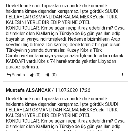
Devletlerin kendi toprakları üzerindeki hükümranlık
haklarına kimse dışarıdan karışamaz. İşte gördük SUUDİ
FELLAHLAR OSMANLIDAN KALMA MEKKE’deki TÜRK
KALESİNİ YERLE BİR EDİP YERİNE OTEL
KONDURDULAR. Kimse ağzını açıp itiraz edebildi mi? Oysa
bizimkiler ölen Kralları için Türkiye’de üç gün yas ilan edip
bayrakları yarıya indirtmişlerdi. Nedense bizimkilerin Arap
sevdası hiç bitmez. Din kardeşi dediklerimiz bir gün olsun
Türkiye’nin yanında durmazlar. Kuzey Kıbrıs Türk
Cumhuriyetini tanımaya yanaşmazlar.İçlerinde adam olarak
KADDAFİ vardı.Kıbrıs 74 harekatında yakıtlar Libyadan
parasız gelmişti.
Yanıtla
(0)
(0)
Mustafa ALSANCAK
/ 11.07.2020 17:26
Devletlerin kendi toprakları üzerindeki hükümranlık
haklarına kimse dışarıdan karışamaz. İşte gördük SUUDİ
FELLAHLAR OSMANLIDAN KALMA MEKKE’deki TÜRK
KALESİNİ YERLE BİR EDİP YERİNE OTEL
KONDURDULAR. Kimse ağzını açıp itiraz edebildi mi? Oysa
bizimkiler ölen Kralları için Türkiye’de üç gün yas ilan edip