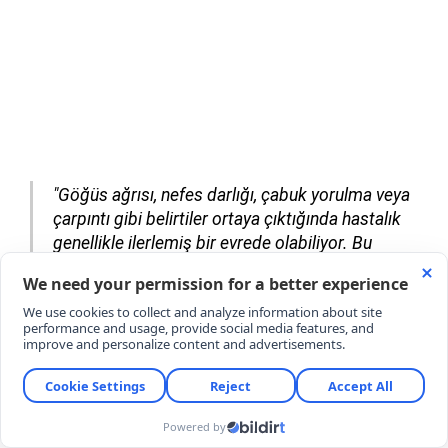
"Göğüs ağrısı, nefes darlığı, çabuk yorulma veya
çarpıntı gibi belirtiler ortaya çıktığında hastalık
genellikle ilerlemiş bir evrede olabiliyor. Bu
nedenle hiçbir şikâyeti olmasa bile bireylerin yaş,
aile öyküsü ve yaşam alışkanlıklarına göre
düzenli sağlık taraması yaptırması hayati önem
taşıyor."
TEMEL TETKİKLERLE RİSKLER ÖNCEDEN
SAPTANIYOR
Kapsamlı sağlık taramalarının gelecekteki riskleri