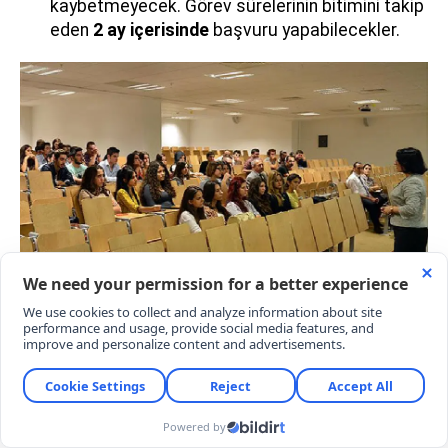
kaybetmeyecek. Görev sürelerinin bitimini takip
eden
2 ay içerisinde
başvuru yapabilecekler.
ÜNİVERSİTE PERSONELİ İÇİN DE KARAR
RESMİ GAZETE'DE
Öğrenciler kadar üniversite personelini de