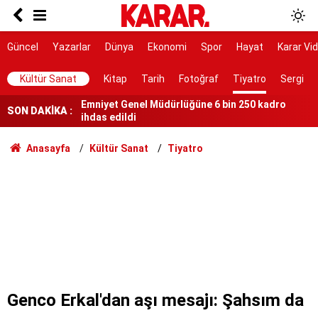
Beklenen haber Resmi Gazete'den geldi:
Öğrenci affı resmen yürürlükte! İşte
üniversiteye dönüşün şartları
Gürlek: Çocuk adalet sistemimizi daha güçlü ve
Güncel
Yazarlar
Dünya
Ekonomi
Spor
Hayat
Karar Vi
caydırıcı hale getirdik
Emniyet Genel Müdürlüğüne 6 bin 250 kadro
Kültür Sanat
Kitap
Tarih
Fotoğraf
Tiyatro
Sergi
ihdas edildi
Resmi Gazete'de yayımlandı: Dört ülkeye yeni
SON DAKİKA :
büyükelçi atandı
Turhan Çömez hakkında soruşturma
Anasayfa
Kültür Sanat
Tiyatro
Öğrencilere af düzenlemesi Resmi Gazete'de
yayımlandı
Suça sürüklenen çocuklara ilişkin kanun teklifi
yasalaştı
Siyasi hesaplaşmayı ailelere kadar uzatmak
acizliktir
NATO’nun 5. maddesiyle aynı
Genco Erkal'dan aşı mesajı: Şahsım da