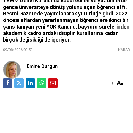
TBMM Genel Kurulunda kabul edilen ve yüz binlerce
gence üniversiteye dönüş yolunu açan öğrenci affı,
Resmi Gazete'de yayımlanarak yürürlüğe girdi. 2022
öncesi aflardan yararlanmayan öğrencilere ikinci bir
şans tanıyan yeni YÖK Kanunu, başvuru sürelerinden
akademik kadrolardaki disiplin kurallarına kadar
birçok değişikliği de içeriyor.
09/08/2026 02:52
KARAR
Emine Durgun