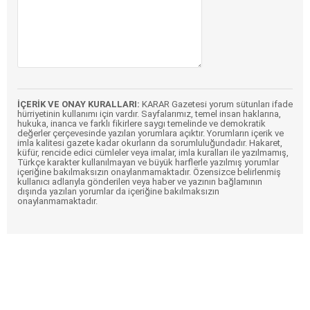
İÇERİK VE ONAY KURALLARI:
KARAR Gazetesi yorum sütunları ifade
hürriyetinin kullanımı için vardır. Sayfalarımız, temel insan haklarına,
hukuka, inanca ve farklı fikirlere saygı temelinde ve demokratik
değerler çerçevesinde yazılan yorumlara açıktır. Yorumların içerik ve
imla kalitesi gazete kadar okurların da sorumluluğundadır. Hakaret,
küfür, rencide edici cümleler veya imalar, imla kuralları ile yazılmamış,
Türkçe karakter kullanılmayan ve büyük harflerle yazılmış yorumlar
içeriğine bakılmaksızın onaylanmamaktadır. Özensizce belirlenmiş
kullanıcı adlarıyla gönderilen veya haber ve yazının bağlamının
dışında yazılan yorumlar da içeriğine bakılmaksızın
onaylanmamaktadır.