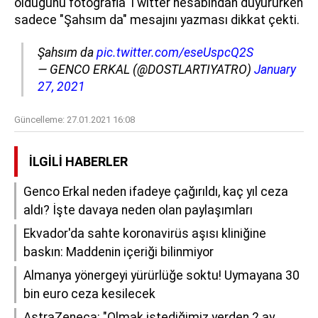
olduğunu fotoğrafla Twitter hesabından duyururken
sadece "Şahsım da" mesajını yazması dikkat çekti.
Şahsım da
pic.twitter.com/eseUspcQ2S
— GENCO ERKAL (@DOSTLARTIYATRO)
January
27, 2021
Güncelleme:
27.01.2021 16:08
İLGILI HABERLER
Genco Erkal neden ifadeye çağırıldı, kaç yıl ceza
aldı? İşte davaya neden olan paylaşımları
Ekvador'da sahte koronavirüs aşısı kliniğine
baskın: Maddenin içeriği bilinmiyor
Almanya yönergeyi yürürlüğe soktu! Uymayana 30
bin euro ceza kesilecek
AstraZeneca: "Olmak istediğimiz yerden 2 ay