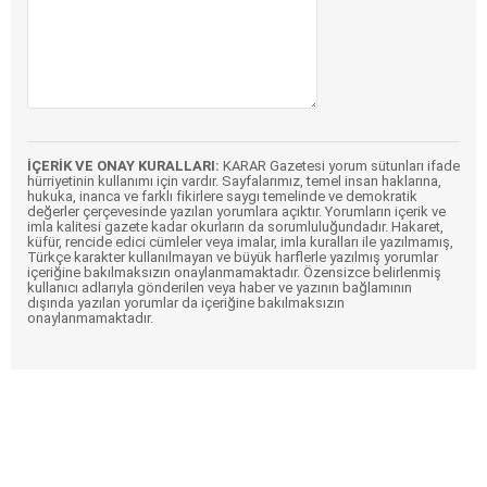
İÇERİK VE ONAY KURALLARI:
KARAR Gazetesi yorum sütunları ifade
hürriyetinin kullanımı için vardır. Sayfalarımız, temel insan haklarına,
hukuka, inanca ve farklı fikirlere saygı temelinde ve demokratik
değerler çerçevesinde yazılan yorumlara açıktır. Yorumların içerik ve
imla kalitesi gazete kadar okurların da sorumluluğundadır. Hakaret,
küfür, rencide edici cümleler veya imalar, imla kuralları ile yazılmamış,
Türkçe karakter kullanılmayan ve büyük harflerle yazılmış yorumlar
içeriğine bakılmaksızın onaylanmamaktadır. Özensizce belirlenmiş
kullanıcı adlarıyla gönderilen veya haber ve yazının bağlamının
dışında yazılan yorumlar da içeriğine bakılmaksızın
onaylanmamaktadır.