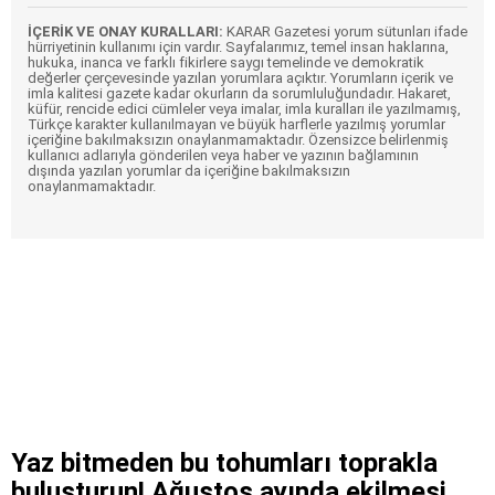
İÇERİK VE ONAY KURALLARI:
KARAR Gazetesi yorum sütunları ifade
hürriyetinin kullanımı için vardır. Sayfalarımız, temel insan haklarına,
hukuka, inanca ve farklı fikirlere saygı temelinde ve demokratik
değerler çerçevesinde yazılan yorumlara açıktır. Yorumların içerik ve
imla kalitesi gazete kadar okurların da sorumluluğundadır. Hakaret,
küfür, rencide edici cümleler veya imalar, imla kuralları ile yazılmamış,
Türkçe karakter kullanılmayan ve büyük harflerle yazılmış yorumlar
içeriğine bakılmaksızın onaylanmamaktadır. Özensizce belirlenmiş
kullanıcı adlarıyla gönderilen veya haber ve yazının bağlamının
dışında yazılan yorumlar da içeriğine bakılmaksızın
onaylanmamaktadır.
Yaz bitmeden bu tohumları toprakla
buluşturun! Ağustos ayında ekilmesi