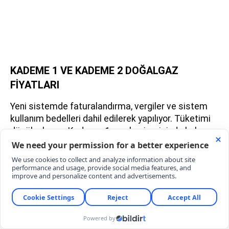
KADEME 1 VE KADEME 2 DOĞALGAZ
FİYATLARI
Yeni sistemde faturalandırma, vergiler ve sistem
kullanım bedelleri dahil edilerek yapılıyor. Tüketimi
düşük olan ve Kademe-1 sınırları içerisinde kalan
aboneler metreküp başına 16,23 TL öderken; sınırı
aşarak Kademe-2'ye geçen aboneler metreküp
başına 26,13 TL ödemek zorunda kalacak.